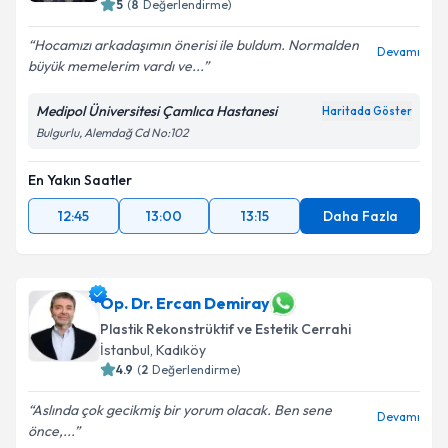
5
(
8
Değerlendirme)
Hocamızı arkadaşımın önerisi ile buldum. Normalden
Devamı
büyük memelerim vardı ve...
Medipol Üniversitesi Çamlıca Hastanesi
Haritada Göster
Bulgurlu, Alemdağ Cd No:102
En Yakın Saatler
12:45
13:00
13:15
Daha Fazla
Op. Dr. Ercan Demiray
Plastik Rekonstrüktif ve Estetik Cerrahi
İstanbul
, Kadıköy
4.9
(
2
Değerlendirme)
Aslında çok gecikmiş bir yorum olacak. Ben sene
Devamı
önce,...