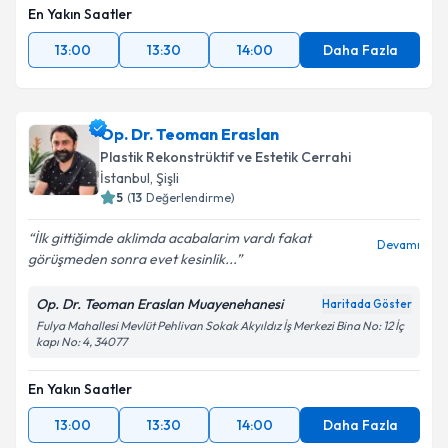
En Yakın Saatler
13:00
13:30
14:00
Daha Fazla
Op. Dr. Teoman Eraslan
Plastik Rekonstrüktif ve Estetik Cerrahi
İstanbul
, Şişli
5
(
13
Değerlendirme)
İlk gittiğimde aklimda acabalarim vardı fakat
Devamı
görüşmeden sonra evet kesinlik...
Op. Dr. Teoman Eraslan Muayenehanesi
Haritada Göster
Fulya Mahallesi Mevlüt Pehlivan Sokak Akyıldız İş Merkezi Bina No: 12 İç
kapı No: 4, 34077
En Yakın Saatler
13:00
13:30
14:00
Daha Fazla