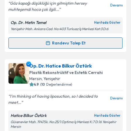
Göz kapağı düşüklüğü için gitmiştim hersey
Devamı
muhteşemdi hoca çok ilgili...
Kişisel verilerimin işlenmesine ilişkin
Aydınlatma
Metni
'ni okudum ve kişisel verilerimin belirtilen
Op. Dr. Metin Temel
Haritada Göster
kapsamda işlenmesini kabul ediyorum.
Yenişehir Mah. Ankara Cad. No:403 Turkuaz İş Merkezi Kat:3 D:6
Takvim Talebini Gönder
Randevu Talep Et
Randevu Takvimi Talebi
Op. Dr. Metin Temel
için randevu takvimi talebi
Op. Dr. Hatice Bilkur Öztürk
oluşturun. Size bu uzmandan randevu almanız için bir
Plastik Rekonstrüktif ve Estetik Cerrahi
takvim hazırlandığında e-posta ile bilgilendireceğiz.
Mersin
, Yenişehir
4.9
(
10
Değerlendirme)
E-posta Adresiniz
I'm thinking of having liposuction, so I decided to
Devamı
meet...
Hatice Bilkur Öztürk
Haritada Göster
Kişisel verilerimin işlenmesine ilişkin
Aydınlatma
Güvenevler Mah. 1947Sk. No:25/1 Optima İş Merkezi K:7 D:16 Yenişehir
Metni
'ni okudum ve kişisel verilerimin belirtilen
Mersin
kapsamda işlenmesini kabul ediyorum.