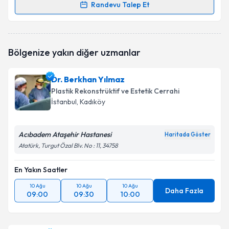
Randevu Talep Et
Op. Dr. Mehmet Gürler
için randevu takvimi talebi
oluşturun. Size bu uzmandan randevu almanız için bir
takvim hazırlandığında e-posta ile bilgilendireceğiz.
Bölgenize yakın diğer uzmanlar
E-posta Adresiniz
Dr. Berkhan Yılmaz
Plastik Rekonstrüktif ve Estetik Cerrahi
İstanbul
, Kadıköy
Kişisel verilerimin işlenmesine ilişkin
Aydınlatma
Metni
'ni okudum ve kişisel verilerimin belirtilen
Acıbadem Ataşehir Hastanesi
Haritada Göster
kapsamda işlenmesini kabul ediyorum.
Atatürk, Turgut Özal Blv. No : 11, 34758
Takvim Talebini Gönder
En Yakın Saatler
10 Ağu
10 Ağu
10 Ağu
Daha Fazla
09:00
09:30
10:00