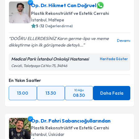
Op. Dr. Hikmet Can Doğruel
Plastik Rekonstrüktif ve Estetik Cerrahi
İstanbul
, Maltepe
5
(
12
Değerlendirme)
DOĞRU ELLERDESİNİZ Karın germe-lipo ve meme
Devamı
dikleştirme için ilk görüşmede detaylı...
Medical Park İstanbul Onkoloji Hastanesi
Haritada Göster
Cevizli, Talatpaşa Cd No:75, 34846
En Yakın Saatler
10 Ağu
13:00
13:30
Daha Fazla
08:30
Op. Dr. Fahri Sabancıoğullarından
Plastik Rekonstrüktif ve Estetik Cerrahi
İstanbul
, Üsküdar