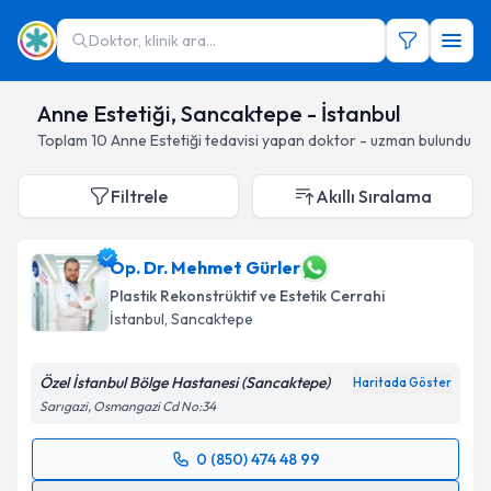
Doktor, klinik ara...
Anne Estetiği, Sancaktepe - İstanbul
Toplam
10
Anne Estetiği
tedavisi yapan doktor - uzman bulundu
Filtrele
Akıllı Sıralama
Op. Dr. Mehmet Gürler
Plastik Rekonstrüktif ve Estetik Cerrahi
İstanbul
, Sancaktepe
Özel İstanbul Bölge Hastanesi (Sancaktepe)
Haritada Göster
Sarıgazi, Osmangazi Cd No:34
0 (850) 474 48 99
Randevu Takvimi Talebi