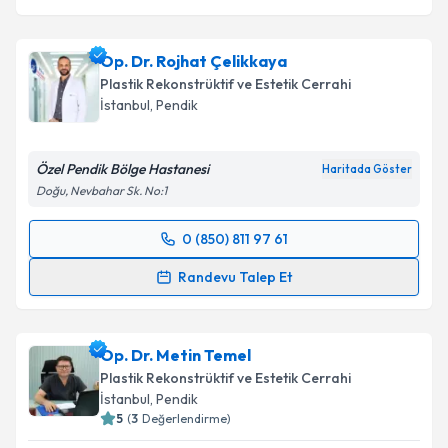
Op. Dr. Rojhat Çelikkaya
Plastik Rekonstrüktif ve Estetik Cerrahi
İstanbul
, Pendik
Özel Pendik Bölge Hastanesi
Haritada Göster
Doğu, Nevbahar Sk. No:1
0 (850) 811 97 61
Randevu Takvimi Talebi
Randevu Talep Et
Op. Dr. Rojhat Çelikkaya
için randevu takvimi talebi
oluşturun. Size bu uzmandan randevu almanız için bir
Op. Dr. Metin Temel
takvim hazırlandığında e-posta ile bilgilendireceğiz.
Plastik Rekonstrüktif ve Estetik Cerrahi
E-posta Adresiniz
İstanbul
, Pendik
5
(
3
Değerlendirme)