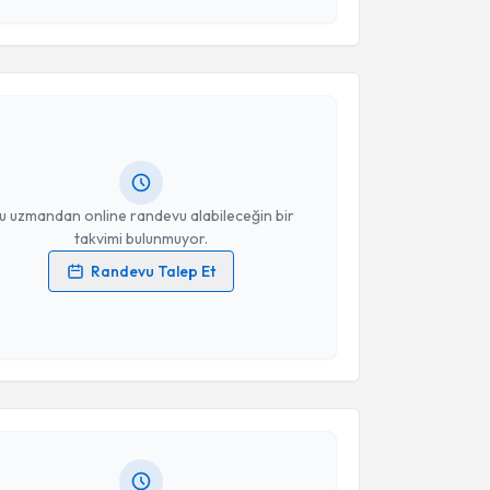
esini kabul ediyorum.
akvimi Talebi
Takvim Talebini Gönder
ahin Toprak
için randevu takvimi talebi oluşturun.
andan randevu almanız için bir takvim
ında e-posta ile bilgilendireceğiz.
resiniz
u uzmandan online randevu alabileceğin bir
takvimi bulunmuyor.
Randevu Talep Et
 verilerimin işlenmesine ilişkin
Aydınlatma Metni
'ni
 ve kişisel verilerimin belirtilen kapsamda
akvimi Talebi
esini kabul ediyorum.
i Çekiç
için randevu takvimi talebi oluşturun. Size bu
Takvim Talebini Gönder
ndevu almanız için bir takvim hazırlandığında e-
lgilendireceğiz.
resiniz