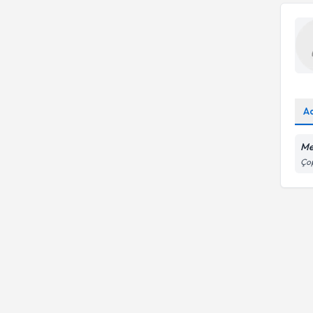
A
Me
Çop