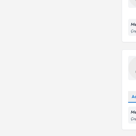
Me
Çop
A
Me
Çop