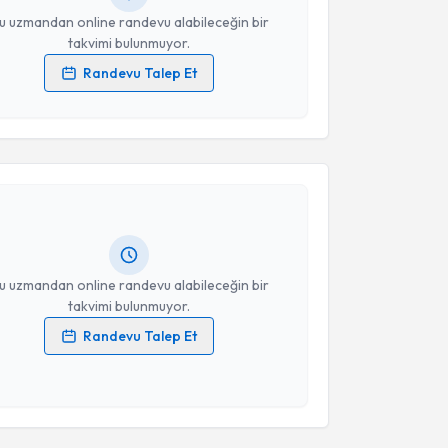
u uzmandan online randevu alabileceğin bir
takvimi bulunmuyor.
Randevu Talep Et
 verilerimin işlenmesine ilişkin
Aydınlatma Metni
'ni
akvimi Talebi
 ve kişisel verilerimin belirtilen kapsamda
esini kabul ediyorum.
incer
için randevu takvimi talebi oluşturun. Size bu
Takvim Talebini Gönder
ndevu almanız için bir takvim hazırlandığında e-
lgilendireceğiz.
resiniz
u uzmandan online randevu alabileceğin bir
takvimi bulunmuyor.
Randevu Talep Et
 verilerimin işlenmesine ilişkin
Aydınlatma Metni
'ni
 ve kişisel verilerimin belirtilen kapsamda
esini kabul ediyorum.
akvimi Talebi