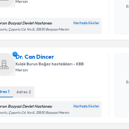
Mersin
B
rsın Bozyazi Devlet Hastanesı
Haritada Göster
Kişisel
urlu, Çopurlu Cd. No:8, 33830 Bozyazı/Mersin
Randevu T
okudum
işlenm
Dr. Can D
Dr. Can Dincer
uzmandan ra
posta ile bi
Kulak Burun Boğaz hastalıkları - KBB
Mersin
E-posta Ad
B
dres
1
Adres
2
Kişisel
rsın Bozyazi Devlet Hastanesı
Haritada Göster
okudum
urlu, Çopurlu Cd. No:8, 33830 Bozyazı/Mersin
işlenm
Randevu T