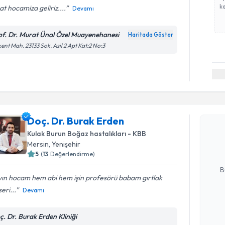
ka
t hocamiza geliriz....
Devamı
of. Dr. Murat Ünal Özel Muayenehanesi
Haritada Göster
ent Mah. 23133 Sok. Asil 2 Apt Kat:2 No:3
Randevu T
Doç. Dr. 
Doç. Dr. Burak Erden
Size bu uzm
Kulak Burun Boğaz hastalıkları - KBB
hazırlandığ
Mersin
, Yenişehir
5
(
13
Değerlendirme)
E-posta Ad
B
yın hocam hem abi hem işin profesörü babam gırtlak
eri...
Devamı
Kişisel
okudum
ç. Dr. Burak Erden Kliniği