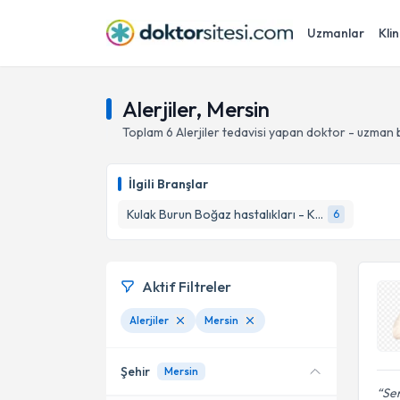
Uzmanlar
Klin
Alerjiler, Mersin
Toplam
6
Alerjiler
tedavisi yapan doktor - uzman 
İlgili Branşlar
Kulak Burun Boğaz hastalıkları - KBB
6
Aktif Filtreler
Alerjiler
Mersin
Şehir
Mersin
Sen