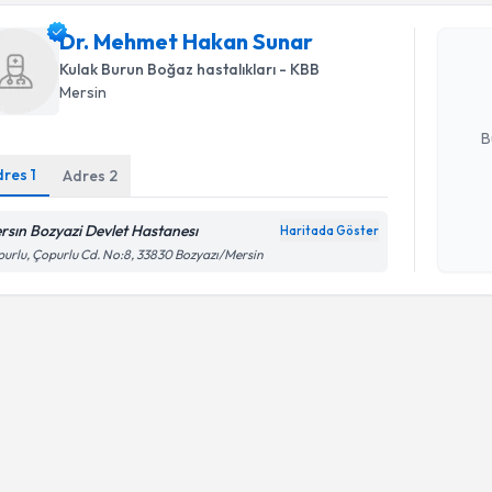
Dr. Mehm
Dr. Mehmet Hakan Sunar
oluşturun. 
hazırlandığ
Kulak Burun Boğaz hastalıkları - KBB
Mersin
E-posta Ad
B
dres
1
Adres
2
Kişisel
rsın Bozyazi Devlet Hastanesı
Haritada Göster
okudum
urlu, Çopurlu Cd. No:8, 33830 Bozyazı/Mersin
işlenm