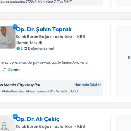
işlenm
baros mahallesi 2105 sk. No:4 Med Office K4/7
Randevu T
Op. Dr. Ş
Op. Dr. Şahin Toprak
Size bu uzm
Kulak Burun Boğaz hastalıkları - KBB
hazırlandığ
Mersin
, Mezitli
5
(
2
Değerlendirme)
E-posta Ad
B
ne önce mersinde görevimin icabı bulundum ve o
...
Devamı
Kişisel
okudum
el Mersin City Hospital
Haritada Göster
Randevu T
işlenm
i Mahallesi, Gazi Mustafa Kemal Blv. No:669, 33330
Op. Dr. Al
uzmandan ra
Op. Dr. Ali Çekiç
posta ile bi
Kulak Burun Boğaz hastalıkları - KBB
E-posta Ad