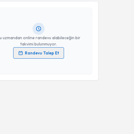
Takvim Talebini Gönder
et Hakan Sunar
için randevu takvimi talebi
Size bu uzmandan randevu almanız için bir takvim
ında e-posta ile bilgilendireceğiz.
resiniz
u uzmandan online randevu alabileceğin bir
takvimi bulunmuyor.
Randevu Talep Et
 verilerimin işlenmesine ilişkin
Aydınlatma Metni
'ni
 ve kişisel verilerimin belirtilen kapsamda
esini kabul ediyorum.
Takvim Talebini Gönder