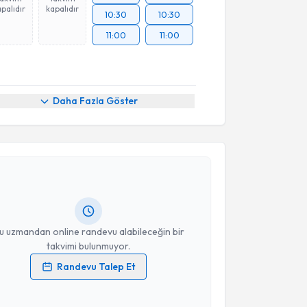
palıdır
kapalıdır
10:30
10:30
11:00
11:00
Daha Fazla Göster
akvimi Talebi
Burak Erden
için randevu takvimi talebi oluşturun.
andan randevu almanız için bir takvim
ında e-posta ile bilgilendireceğiz.
resiniz
u uzmandan online randevu alabileceğin bir
takvimi bulunmuyor.
Randevu Talep Et
 verilerimin işlenmesine ilişkin
Aydınlatma Metni
'ni
 ve kişisel verilerimin belirtilen kapsamda