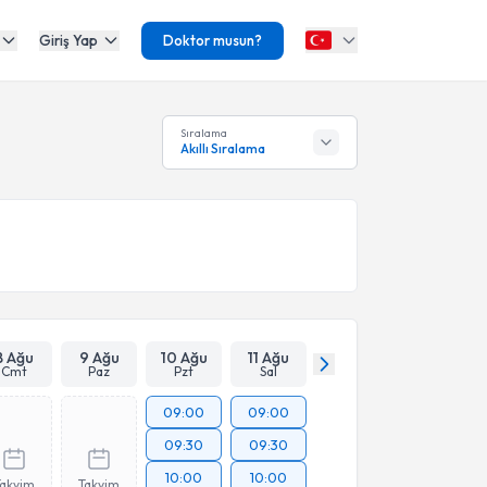
Giriş Yap
Doktor musun?
Sıralama
Akıllı Sıralama
8 Ağu
9 Ağu
10 Ağu
11 Ağu
Cmt
Paz
Pzt
Sal
09:00
09:00
09:30
09:30
10:00
10:00
Takvim
Takvim