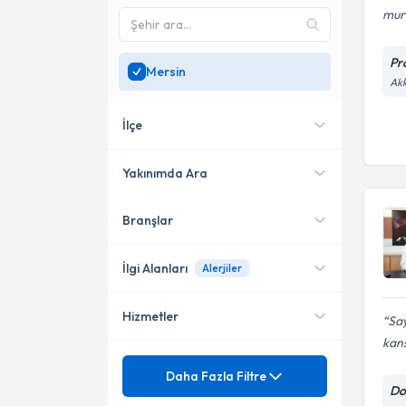
mura
Pr
Mersin
Akk
İlçe
Yakınımda Ara
Branşlar
Konumuma yakın uzmanları
Yenişehir
göster
Mezitli
İlgi Alanları
Alerjiler
Hizmetler
Sa
Kulak Burun Boğaz hastalıkları
- KBB
kans
Mezuniyet
Alerjiler
Daha Fazla Filtre
Do