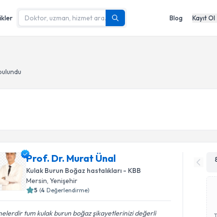
ikler
Blog
Kayıt Ol
bulundu
Prof. Dr. Murat Ünal
Kulak Burun Boğaz hastalıkları - KBB
Mersin
, Yenişehir
5
(
4
Değerlendirme)
elerdir tum kulak burun boğaz şikayetlerinizi değerli