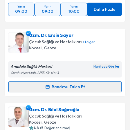
Yarın
Yarın
Yarın
Daha Fazla
09:00
09:30
10:00
Uzm. Dr. Ersin Sayar
Çocuk Sağlığı ve Hastalıkları
+
1
diğer
Kocaeli
, Gebze
Anadolu Sağlık Merkezi
Haritada Göster
Cumhuriyet Mah, 2255. Sk. No: 3
Randevu Talep Et
Randevu Takvimi Talebi
Uzm. Dr. Ersin Sayar
için randevu takvimi talebi
Uzm. Dr. Bilal Sağıroğlu
oluşturun. Size bu uzmandan randevu almanız için bir
Çocuk Sağlığı ve Hastalıkları
takvim hazırlandığında e-posta ile bilgilendireceğiz.
Kocaeli
, Gebze
4.8
(
5
Değerlendirme)