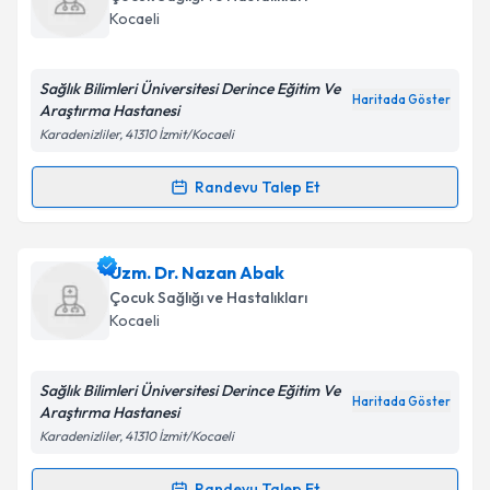
takvim hazırlandığında e-posta ile bilgilendireceğiz.
Kocaeli
E-posta Adresiniz
Sağlık Bilimleri Üniversitesi Derince Eğitim Ve
Haritada Göster
Araştırma Hastanesi
Karadenizliler, 41310 İzmit/Kocaeli
Kişisel verilerimin işlenmesine ilişkin
Aydınlatma
Metni
'ni okudum ve kişisel verilerimin belirtilen
Randevu Talep Et
Randevu Takvimi Talebi
kapsamda işlenmesini kabul ediyorum.
Uzm. Dr. Kezban Öztürk
için randevu takvimi talebi
Uzm. Dr. Nazan Abak
Takvim Talebini Gönder
oluşturun. Size bu uzmandan randevu almanız için bir
Çocuk Sağlığı ve Hastalıkları
takvim hazırlandığında e-posta ile bilgilendireceğiz.
Kocaeli
E-posta Adresiniz
Sağlık Bilimleri Üniversitesi Derince Eğitim Ve
Haritada Göster
Araştırma Hastanesi
Karadenizliler, 41310 İzmit/Kocaeli
Kişisel verilerimin işlenmesine ilişkin
Aydınlatma
Metni
'ni okudum ve kişisel verilerimin belirtilen
Randevu Talep Et