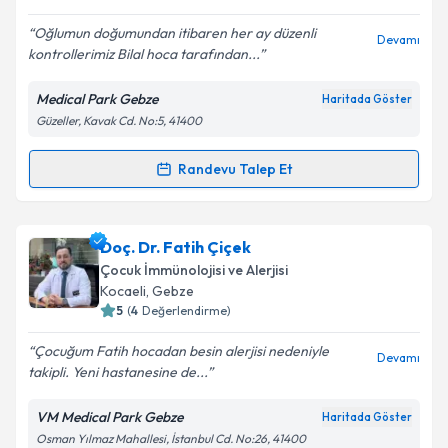
E-posta Adresiniz
Oğlumun doğumundan itibaren her ay düzenli
Devamı
kontrollerimiz Bilal hoca tarafından...
Medical Park Gebze
Haritada Göster
Kişisel verilerimin işlenmesine ilişkin
Aydınlatma
Güzeller, Kavak Cd. No:5, 41400
Metni
'ni okudum ve kişisel verilerimin belirtilen
kapsamda işlenmesini kabul ediyorum.
Randevu Talep Et
Randevu Takvimi Talebi
Takvim Talebini Gönder
Uzm. Dr. Bilal Sağıroğlu
için randevu takvimi talebi
Doç. Dr. Fatih Çiçek
oluşturun. Size bu uzmandan randevu almanız için bir
Çocuk İmmünolojisi ve Alerjisi
takvim hazırlandığında e-posta ile bilgilendireceğiz.
Kocaeli
, Gebze
5
(
4
Değerlendirme)
E-posta Adresiniz
Çocuğum Fatih hocadan besin alerjisi nedeniyle
Devamı
takipli. Yeni hastanesine de...
VM Medical Park Gebze
Haritada Göster
Kişisel verilerimin işlenmesine ilişkin
Aydınlatma
Osman Yılmaz Mahallesi, İstanbul Cd. No:26, 41400
Metni
'ni okudum ve kişisel verilerimin belirtilen