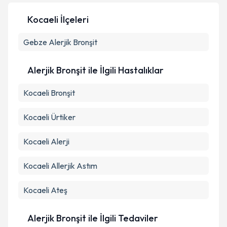
Kocaeli İlçeleri
Kişisel verilerimin işlenmesine ilişkin
Aydınlatma
Gebze
Alerjik Bronşit
Metni
'ni okudum ve kişisel verilerimin belirtilen
kapsamda işlenmesini kabul ediyorum.
Alerjik Bronşit ile İlgili Hastalıklar
Takvim Talebini Gönder
Kocaeli Bronşit
Kocaeli Ürtiker
Kocaeli Alerji
Kocaeli Allerjik Astım
Kocaeli Ateş
Alerjik Bronşit ile İlgili Tedaviler