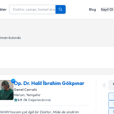
ikler
Blog
Kayıt Ol
uzman bulundu
Op. Dr. Halil İbrahim Gökpınar
Genel Cerrahi
Mersin
, Yenişehir
4.9
(
16
Değerlendirme)
AHiM hocam çok ilgili bir Doktor..Mide de sindirim