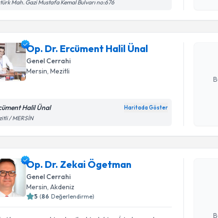
işlenm
türk Mah. Gazi Mustafa Kemal Bulvarı no:676
Op. Dr. Er
oluşturun. 
Op. Dr. Ercüment Halil Ünal
hazırlandığ
Genel Cerrahi
E-posta Ad
Mersin
, Mezitli
B
cüment Halil Ünal
Haritada Göster
Kişisel
itli / MERSİN
okudum
Randevu T
işlenm
Op. Dr. Zekai Ögetman
Op. Dr. Z
Size bu uzm
Genel Cerrahi
hazırlandığ
Mersin
, Akdeniz
5
(
86
Değerlendirme)
E-posta Ad
B