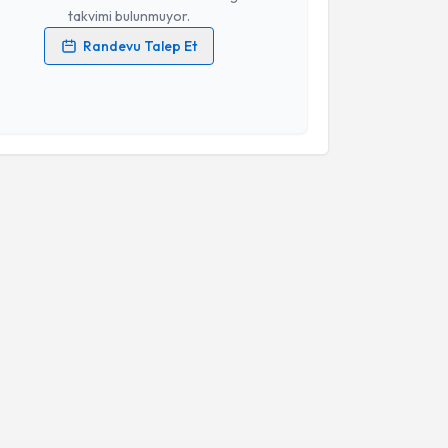
takvimi bulunmuyor.
Randevu Talep Et
 verilerimin işlenmesine ilişkin
Aydınlatma Metni
'ni
 ve kişisel verilerimin belirtilen kapsamda
esini kabul ediyorum.
Takvim Talebini Gönder