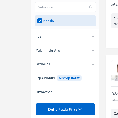
sıkı
Öz
Mersin
Men
İlçe
Yakınımda Ara
Branşlar
Konumuma yakın uzmanları
Mezitli
göster
Akdeniz
İlgi Alanları
Akut Apandist
Yenişehir
Hizmetler
Do
Genel Cerrahi
ve..
Mezuniyet
Akut Apandist
Daha Fazla Filtre
Öz