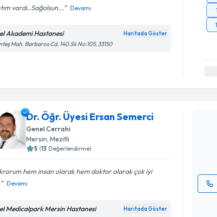
ntım vardı..Sağolsun...
Devamı
el Akademi Hastanesi
Haritada Göster
teş Mah. Barbaros Cd, 140.Sk No:105, 33150
Randevu T
Dr. Öğr. 
Dr. Öğr. Üyesi Ersan Semerci
oluşturun. 
Genel Cerrahi
hazırlandığ
Mersin
, Mezitli
5
(
13
Değerlendirme)
E-posta Ad
krorum hem insan olarak hem doktor olarak çok iyi
.
Devamı
Kişisel
okudum
el Medicalpark Mersin Hastanesi
Haritada Göster
Randevu T