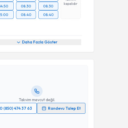
kapalıdır
14:50
08:30
08:30
15:00
08:40
08:40
Daha Fazla Göster
akvimi Talebi
Üyesi Ersan Semerci
için randevu takvimi talebi
Size bu uzmandan randevu almanız için bir takvim
ında e-posta ile bilgilendireceğiz.
resiniz
Takvim mevcut değil.
0 (850) 474 37 63
Randevu Talep Et
 verilerimin işlenmesine ilişkin
Aydınlatma Metni
'ni
 ve kişisel verilerimin belirtilen kapsamda
akvimi Talebi