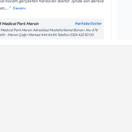
ai hocam gerçekten harika bir doktor. İşinde son derece
n,...
Devamı
Kişisel
 Medical Park Mersin
Haritada Göster
okudum
Medıcal Park Mersin AdresGazi Mustafa Kemal Bulvarı. No: 676
işlenm
itli - Mersin Çağrı Merkezi 444 44 84 Telefon 0324 422 30 00