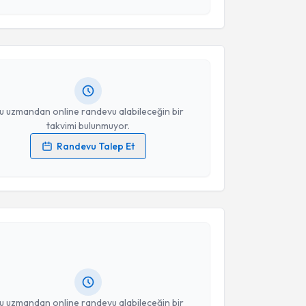
esini kabul ediyorum.
cüment Halil Ünal
için randevu takvimi talebi
Takvim Talebini Gönder
Size bu uzmandan randevu almanız için bir takvim
ında e-posta ile bilgilendireceğiz.
resiniz
u uzmandan online randevu alabileceğin bir
takvimi bulunmuyor.
Randevu Talep Et
 verilerimin işlenmesine ilişkin
Aydınlatma Metni
'ni
 ve kişisel verilerimin belirtilen kapsamda
akvimi Talebi
esini kabul ediyorum.
Takvim Talebini Gönder
ekai Ögetman
için randevu takvimi talebi oluşturun.
andan randevu almanız için bir takvim
ında e-posta ile bilgilendireceğiz.
resiniz
u uzmandan online randevu alabileceğin bir