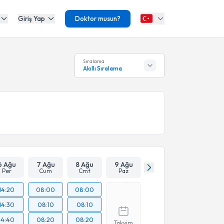
Giriş Yap
Doktor musun?
Sıralama
Akıllı Sıralama
6 Ağu
7 Ağu
8 Ağu
9 Ağu
Per
Cum
Cmt
Paz
14:20
08:00
08:00
14:30
08:10
08:10
14:40
08:20
08:20
Takvim