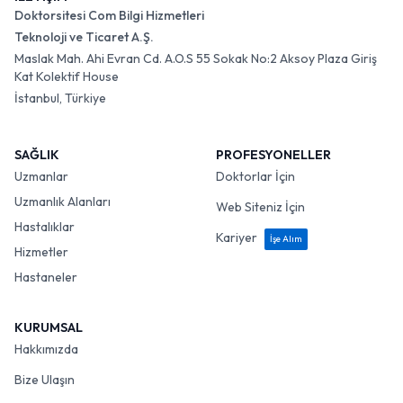
Doktorsitesi Com Bilgi Hizmetleri
Teknoloji ve Ticaret A.Ş.
Maslak Mah. Ahi Evran Cd. A.O.S 55 Sokak No:2 Aksoy Plaza Giriş
Kat Kolektif House
İstanbul, Türkiye
SAĞLIK
PROFESYONELLER
Uzmanlar
Doktorlar İçin
Uzmanlık Alanları
Web Siteniz İçin
Hastalıklar
Kariyer
İşe Alım
Hizmetler
Hastaneler
KURUMSAL
Hakkımızda
Bize Ulaşın