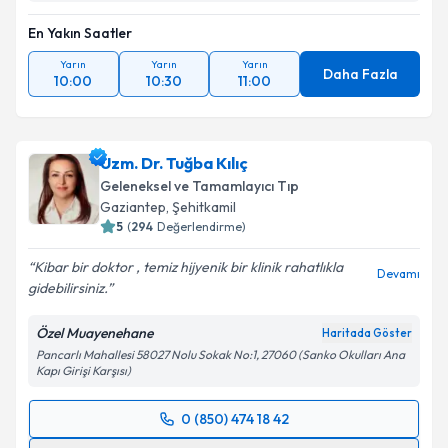
En Yakın Saatler
Yarın
Yarın
Yarın
Daha Fazla
10:00
10:30
11:00
Uzm. Dr. Tuğba Kılıç
Geleneksel ve Tamamlayıcı Tıp
Gaziantep
, Şehitkamil
5
(
294
Değerlendirme)
Kibar bir doktor , temiz hijyenik bir klinik rahatlıkla
Devamı
gidebilirsiniz.
Özel Muayenehane
Haritada Göster
Pancarlı Mahallesi 58027 Nolu Sokak No:1, 27060 (Sanko Okulları Ana
Kapı Girişi Karşısı)
0 (850) 474 18 42
Randevu Takvimi Talebi