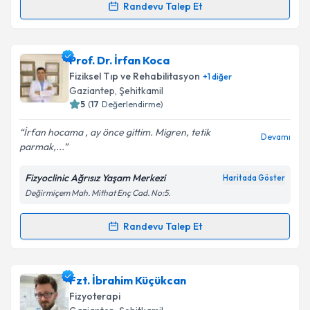
Randevu Talep Et
Uzm. Dr. Tuğba Kılıç
için randevu takvimi talebi
oluşturun. Size bu uzmandan randevu almanız için bir
Prof. Dr. İrfan Koca
takvim hazırlandığında e-posta ile bilgilendireceğiz.
Fiziksel Tıp ve Rehabilitasyon
+
1
diğer
E-posta Adresiniz
Gaziantep
, Şehitkamil
5
(
17
Değerlendirme)
İrfan hocama , ay önce gittim. Migren, tetik
Devamı
parmak,...
Kişisel verilerimin işlenmesine ilişkin
Aydınlatma
Metni
'ni okudum ve kişisel verilerimin belirtilen
Fizyoclinic Ağrısız Yaşam Merkezi
Haritada Göster
kapsamda işlenmesini kabul ediyorum.
Değirmiçem Mah. Mithat Enç Cad. No:5.
Takvim Talebini Gönder
Randevu Talep Et
Randevu Takvimi Talebi
Prof. Dr. İrfan Koca
için randevu takvimi talebi
Fzt. İbrahim Küçükcan
oluşturun. Size bu uzmandan randevu almanız için bir
Fizyoterapi
takvim hazırlandığında e-posta ile bilgilendireceğiz.