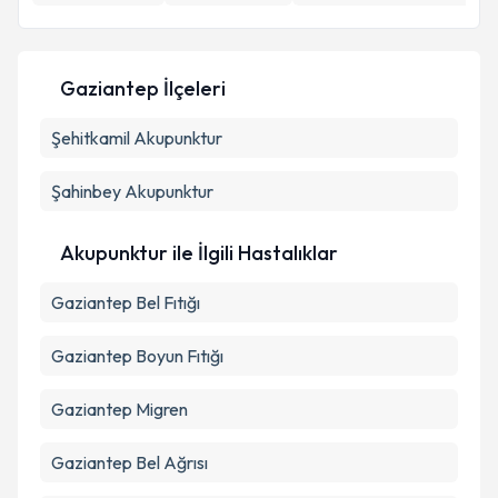
E-posta Adresiniz
Gaziantep İlçeleri
Kişisel verilerimin işlenmesine ilişkin
Aydınlatma
Şehitkamil
Metni
Akupunktur
'ni okudum ve kişisel verilerimin belirtilen
kapsamda işlenmesini kabul ediyorum.
Şahinbey
Akupunktur
Takvim Talebini Gönder
Akupunktur ile İlgili Hastalıklar
Gaziantep Bel Fıtığı
Gaziantep Boyun Fıtığı
Gaziantep Migren
Gaziantep Bel Ağrısı