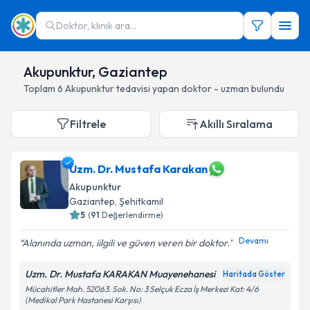
Doktor, klinik ara...
Akupunktur, Gaziantep
Toplam
6
Akupunktur
tedavisi yapan doktor - uzman bulundu
Filtrele
Akıllı Sıralama
Uzm. Dr. Mustafa Karakan
Akupunktur
Gaziantep
, Şehitkamil
5
(
91
Değerlendirme)
Devamı
Alanında uzman, iilgili ve güven veren bir doktor.
Uzm. Dr. Mustafa KARAKAN Muayenehanesi
Haritada Göster
Mücahitler Mah. 52063. Sok. No: 3 Selçuk Ecza İş Merkezi Kat: 4/6
(Medikal Park Hastanesi Karşısı)