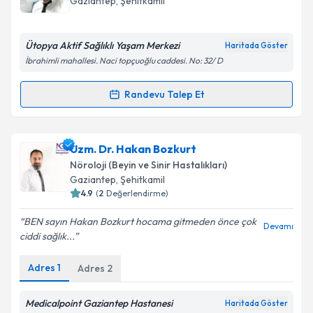
Gaziantep
, Şehitkamil
E-posta Adresiniz
Ütopya Aktif Sağlıklı Yaşam Merkezi
Haritada Göster
İbrahimli mahallesi. Naci topçuoğlu caddesi. No: 32/ D
Kişisel verilerimin işlenmesine ilişkin
Aydınlatma
Randevu Talep Et
Randevu Takvimi Talebi
Metni
'ni okudum ve kişisel verilerimin belirtilen
kapsamda işlenmesini kabul ediyorum.
Fzt. İbrahim Küçükcan
için randevu takvimi talebi
Uzm. Dr. Hakan Bozkurt
oluşturun. Size bu uzmandan randevu almanız için bir
Takvim Talebini Gönder
Nöroloji (Beyin ve Sinir Hastalıkları)
takvim hazırlandığında e-posta ile bilgilendireceğiz.
Gaziantep
, Şehitkamil
4.9
(
2
Değerlendirme)
E-posta Adresiniz
BEN sayın Hakan Bozkurt hocama gitmeden önce çok
Devamı
ciddi sağlık...
Adres
1
Adres
2
Kişisel verilerimin işlenmesine ilişkin
Aydınlatma
Metni
'ni okudum ve kişisel verilerimin belirtilen
kapsamda işlenmesini kabul ediyorum.
Medicalpoint Gaziantep Hastanesi
Haritada Göster