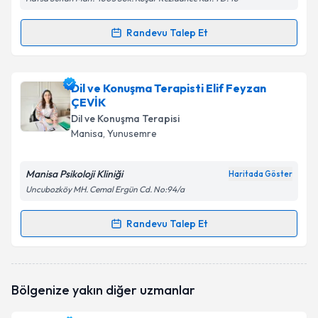
Randevu Talep Et
Randevu Takvimi Talebi
Dil ve Konuşma Terapisti Deniz Kalay
için randevu
Dil ve Konuşma Terapisti Elif Feyzan
takvimi talebi oluşturun. Size bu uzmandan randevu
ÇEVİK
almanız için bir takvim hazırlandığında e-posta ile
Dil ve Konuşma Terapisi
bilgilendireceğiz.
Manisa
, Yunusemre
E-posta Adresiniz
Manisa Psikoloji Kliniği
Haritada Göster
Uncubozköy MH. Cemal Ergün Cd. No:94/a
Randevu Talep Et
Kişisel verilerimin işlenmesine ilişkin
Aydınlatma
Randevu Takvimi Talebi
Metni
'ni okudum ve kişisel verilerimin belirtilen
kapsamda işlenmesini kabul ediyorum.
Dil ve Konuşma Terapisti Elif Feyzan ÇEVİK
için
Bölgenize yakın diğer uzmanlar
randevu takvimi talebi oluşturun. Size bu uzmandan
Takvim Talebini Gönder
randevu almanız için bir takvim hazırlandığında e-