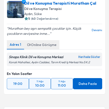
posta ile bilgilendireceğiz.
Dil ve Konuşma Terapisti Murathan Çal
Dil ve Konuşma Terapisi
E-posta Adresiniz
Aydın
, Söke
5
(
40
Değerlendirme)
Murathan bey aşırı sempatik çocuklar için. Küçük
Devamı
çocukların seviyesine inme...
Kişisel verilerimin işlenmesine ilişkin
Aydınlatma
Metni
'ni okudum ve kişisel verilerimin belirtilen
kapsamda işlenmesini kabul ediyorum.
Adres
1
Online Görüşme
Sinaps Klinik Dil ve Konuşma Merkezi
Haritada Göster
Takvim Talebini Gönder
Konak Mahallesi, Aydın Caddesi, Tarım Kredi Iş Merkezi No:5 K:2
En Yakın Saatler
11 Ağu
11 Ağu
19:00
Daha Fazla
10:00
11:00