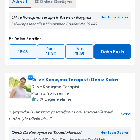
Adres
1
Online Görüşme
Dil ve Konuşma Terapisti Yasemin Kaygısız
Haritada Göster
Selvilitepe Mahallesi Mimarsinan Caddesi No:25 A49
En Yakın Saatler
Yarın
Yarın
18:45
Daha Fazla
11:00
11:45
Dil ve Konuşma Terapisti Deniz Kalay
Dil ve Konuşma Terapisi
Manisa
, Yunusemre
5
(
9
Değerlendirme)
. yaşındaki kızımızda yaşadığımız konuşma gerilemesi
Devamı
nedeniyle büyük bir...
Deniz Dil Konuşma ve Terapi Merkezi
Haritada Göster
Hafsa Sultan Mah. 4803 Sok. Koşar Rezidance Kat:4 D:48