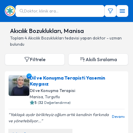
Doktor, klinik ara...
Akıcılık Bozuklukları, Manisa
Toplam
4
Akıcılık Bozuklukları
tedavisi yapan doktor - uzman
bulundu
Filtrele
Akıllı Sıralama
Dil ve Konuşma Terapisti Yasemin
Kaygısız
Dil ve Konuşma Terapisi
Manisa
, Turgutlu
5
(
32
Değerlendirme)
Yaklaşık aydır birlikteyiz oğlum artık kendinin farkında
Devamı
ve yönetebiliyor...