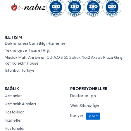
İLETİŞİM
Doktorsitesi Com Bilgi Hizmetleri
Teknoloji ve Ticaret A.Ş.
Maslak Mah. Ahi Evran Cd. A.O.S 55 Sokak No:2 Aksoy Plaza Giriş
Kat Kolektif House
İstanbul, Türkiye
SAĞLIK
PROFESYONELLER
Uzmanlar
Doktorlar İçin
Uzmanlık Alanları
Web Siteniz İçin
Hastalıklar
Kariyer
İşe Alım
Hizmetler
Hastaneler