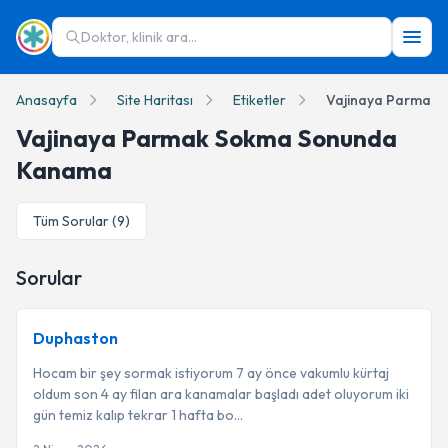
Doktor, klinik ara...
Anasayfa
Site Haritası
Etiketler
Vajinaya Parmak
Vajinaya Parmak Sokma Sonunda
Kanama
Tüm Sorular (
9
)
Sorular
Duphaston
Hocam bir şey sormak istiyorum 7 ay önce vakumlu kürtaj
oldum son 4 ay filan ara kanamalar başladı adet oluyorum iki
gün temiz kalıp tekrar 1 hafta bo...