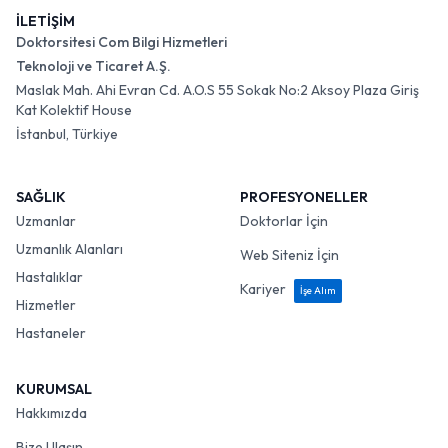
İLETİŞİM
Doktorsitesi Com Bilgi Hizmetleri
Teknoloji ve Ticaret A.Ş.
Maslak Mah. Ahi Evran Cd. A.O.S 55 Sokak No:2 Aksoy Plaza Giriş
Kat Kolektif House
İstanbul, Türkiye
SAĞLIK
PROFESYONELLER
Uzmanlar
Doktorlar İçin
Uzmanlık Alanları
Web Siteniz İçin
Hastalıklar
Kariyer
İşe Alım
Hizmetler
Hastaneler
KURUMSAL
Hakkımızda
Bize Ulaşın