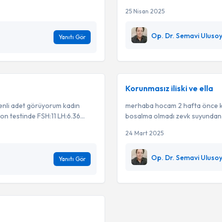
25 Nisan 2025
Op. Dr. Semavi Uluso
Yanıtı Gör
Korunmasız iliski ve ella
zenli adet görüyorum kadın
merhaba hocam 2 hafta önce kor
n testinde FSH:11 LH:6.36...
bosalma olmadı zevk suyundan do
24 Mart 2025
Op. Dr. Semavi Uluso
Yanıtı Gör