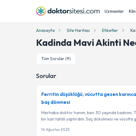
Uzmanlar
Klin
Anasayfa
Site Haritası
Etiketler
Ka
Kadinda Mavi Akinti Ne
Tüm Sorular (
9
)
Sorular
Ferritin düşüklüğü, vücutta gezen karınc
baş dönmesi
Merhaba doktor hanım, ben 30 yaşında kadınım, 
bir kan tahlili yaptırdım. Saç dökülmesi ve vücutta 
14 Ağustos 2025