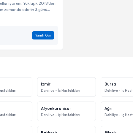
llanıyorum. Yaklaşık 2018'den
ın zamanda adetin 3.günü...
Yanıtı Gör
İzmir
Bursa
astalıkları
Dahiliye - İç Hastalıkları
Dahiliye - İç Hast
Afyonkarahisar
Ağrı
astalıkları
Dahiliye - İç Hastalıkları
Dahiliye - İç Hast
Balıkesir
Bilecik