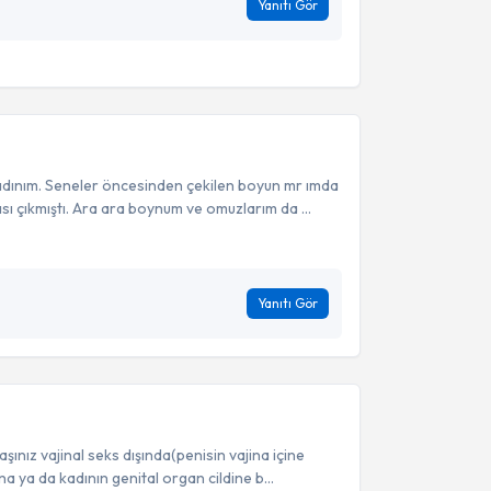
Yanıtı Gör
ınım. Seneler öncesinden çekilen boyun mr ımda
ı çıkmıştı. Ara ara boynum ve omuzlarım da ...
Yanıtı Gör
nız vajinal seks dışında(penisin vajina içine
na ya da kadının genital organ cildine b...