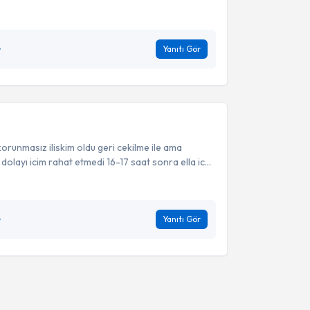
y
Yanıtı Gör
unmasız iliskim oldu geri cekilme ile ama
layı icim rahat etmedi 16-17 saat sonra ella ic...
y
Yanıtı Gör