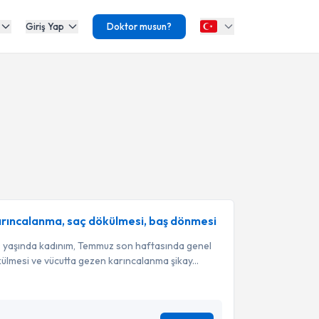
Giriş Yap
Doktor musun?
arıncalanma, saç dökülmesi, baş dönmesi
 yaşında kadınım, Temmuz son haftasında genel
ökülmesi ve vücutta gezen karıncalanma şikay...