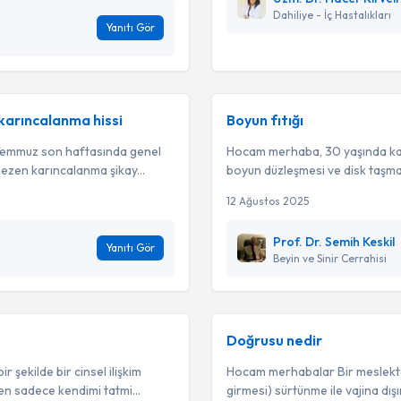
Dahiliye - İç Hastalıkları
Yanıtı Gör
 karıncalanma hissi
Boyun fıtığı
Temmuz son haftasında genel
Hocam merhaba, 30 yaşında kad
gezen karıncalanma şikay...
boyun düzleşmesi ve disk taşmas
12 Ağustos 2025
Prof. Dr. Semih Keskil
Yanıtı Gör
Beyin ve Sinir Cerrahisi
Doğrusu nedir
şekilde bir cinsel ilişkim
Hocam merhabalar Bir meslektaşı
en sadece kendimi tatmi...
girmesi) sürtünme ile vajina dışı