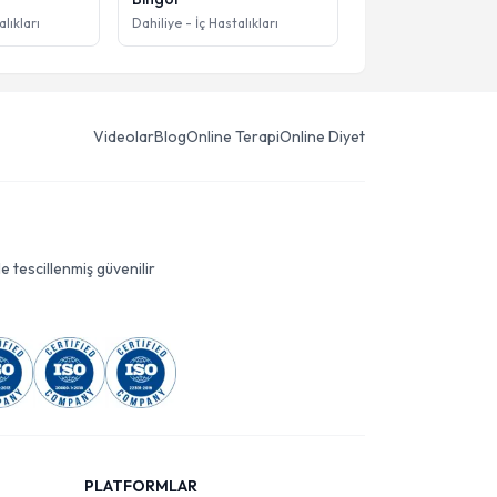
alıkları
Dahiliye - İç Hastalıkları
Videolar
Blog
Online Terapi
Online Diyet
le tescillenmiş güvenilir
PLATFORMLAR