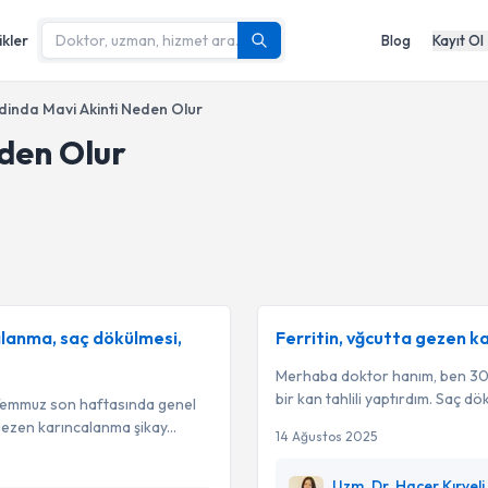
ikler
Blog
Kayıt Ol
dinda Mavi Akinti Neden Olur
den Olur
alanma, saç dökülmesi,
Ferritin, vğcutta gezen k
Merhaba doktor hanım, ben 30
bir kan tahlili yaptırdım. Saç d
Temmuz son haftasında genel
gezen karıncalanma şikay...
14 Ağustos 2025
Uzm. Dr. Hacer Kırveli