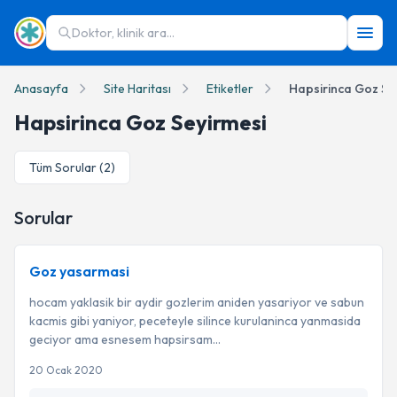
Doktor, klinik ara...
Anasayfa
Site Haritası
Etiketler
Hapsirinca Goz Se
Hapsirinca Goz Seyirmesi
Tüm Sorular (
2
)
Sorular
Goz yasarmasi
hocam yaklasik bir aydir gozlerim aniden yasariyor ve sabun
kacmis gibi yaniyor, peceteyle silince kurulaninca yanmasida
geciyor ama esnesem hapsirsam...
20 Ocak 2020