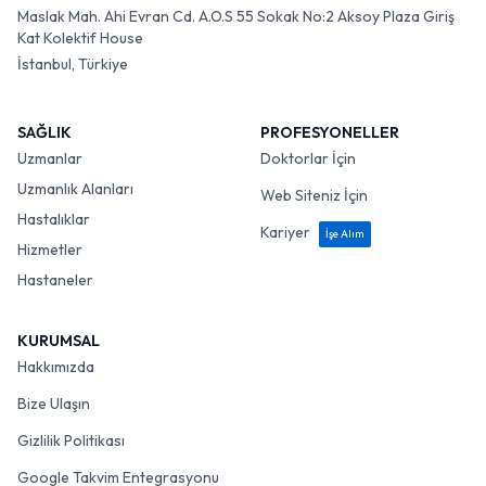
Maslak Mah. Ahi Evran Cd. A.O.S 55 Sokak No:2 Aksoy Plaza Giriş
Kat Kolektif House
İstanbul, Türkiye
SAĞLIK
PROFESYONELLER
Uzmanlar
Doktorlar İçin
Uzmanlık Alanları
Web Siteniz İçin
Hastalıklar
Kariyer
İşe Alım
Hizmetler
Hastaneler
KURUMSAL
Hakkımızda
Bize Ulaşın
Gizlilik Politikası
Google Takvim Entegrasyonu