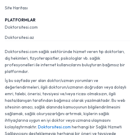
Site Haritası
PLATFORMLAR
Doktorsitesi.com
Doktorsitesi.az
Doktorsitesi.com sağlık sektöründe hizmet veren tıp doktorları,
diş hekimleri, fizyoterapistler, psikologlar vb. sağlık
profesyonelleri ile internet kullanıcılarını buluşturan bağımsız bir
platformdur.
İş bu sayfada yer alan doktor/uzman yorumları ve
değerlendirmeleri, ilgili doktorun/uzmanın doğrudan veya dolaylı
emri, talebi, önerisi, tavsiyesi ve/veya ricası olmaksızın, ilgili
hasta/danışan tarafından bağımsız olarak yazılmaktadır. Bu web
sitesinin amacı, sağlık alanında kamuoyunun bilgilendirilmesini
sağlamak, sağlık okuryazarlığını artırmak, kişilerin sağlık
ihtiyaçlarına uygun en iyi doktor veya uzmana ulaşmasını
kolaylaştırmaktır.
Doktorsitesi.com
herhangi bir Sağlık Hizmeti
Sağlayıcısını desteklemeyip herhangi bir öneri ve tavsiyede