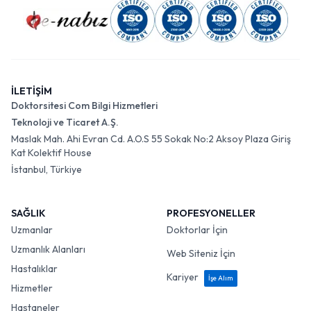
İLETİŞİM
Doktorsitesi Com Bilgi Hizmetleri
Teknoloji ve Ticaret A.Ş.
Maslak Mah. Ahi Evran Cd. A.O.S 55 Sokak No:2 Aksoy Plaza Giriş
Kat Kolektif House
İstanbul, Türkiye
SAĞLIK
PROFESYONELLER
Uzmanlar
Doktorlar İçin
Uzmanlık Alanları
Web Siteniz İçin
Hastalıklar
Kariyer
İşe Alım
Hizmetler
Hastaneler