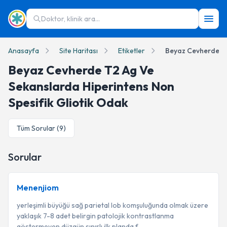
Doktor, klinik ara...
Anasayfa
Site Haritası
Etiketler
Beyaz Cevherde T2 Ag Ve
Sekanslarda Hiperintens Non
Spesifik Gliotik Odak
Tüm Sorular (
9
)
Sorular
Menenjiom
yerleşimli büyüğü sağ parietal lob komşuluğunda olmak üzere
yaklaşık 7-8 adet belirgin patolojik kontrastlanma
göstermeyen düzgün sınırlı ilk planda f...