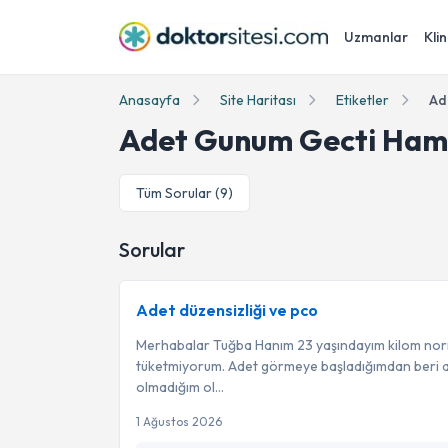
Uzmanlar
Klin
Anasayfa
Site Haritası
Etiketler
Ad
Adet Gunum Gecti Ham
Tüm Sorular (
9
)
Sorular
Adet düzensizliği ve pco
Merhabalar Tuğba Hanım 23 yaşındayım kilom norm
tüketmiyorum. Adet görmeye başladığımdan beri a
olmadığım ol...
1 Ağustos 2026