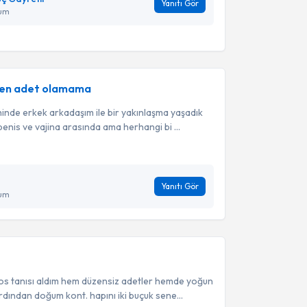
Yanıtı Gör
ğum
men adet olamama
nde erkek arkadaşım ile bir yakınlaşma yaşadık
penis ve vajina arasında ama herhangi bi ...
Yanıtı Gör
ğum
cos tanısı aldım hem düzensiz adetler hemde yoğun
dından doğum kont. hapını iki buçuk sene...