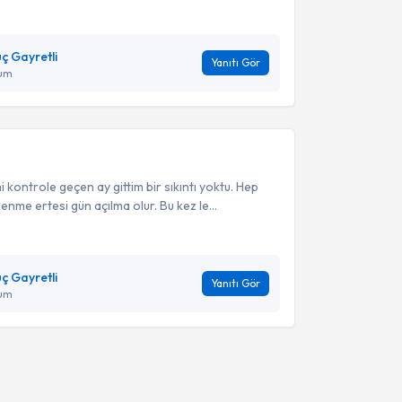
ç Gayretli
Yanıtı Gör
ğum
kontrole geçen ay gittim bir sıkıntı yoktu. Hep
enme ertesi gün açılma olur. Bu kez le...
ç Gayretli
Yanıtı Gör
ğum