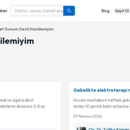
ikler
Blog
Kayıt Ol
et Gunum Gecti Hamilemiyim
ilemiyim
Gebelikte elektroterapi r
al ve sigara alkol
Hocam merhaba 4 haftalık gebe
detlerim düzensiz 2-3 ay
dolayı 10 günlük belin arkasına
29 Temmuz 2026
Op. Dr. Tuğba Kolomu