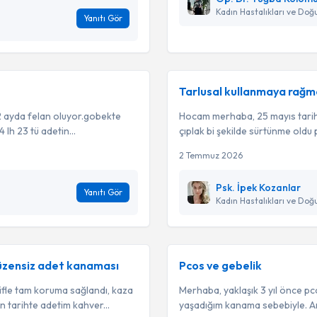
Kadın Hastalıkları ve Do
Yanıtı Gör
Tarlusal kullanmaya rağ
 2 ayda felan oluyor.gobekte
Hocam merhaba, 25 mayıs tarihi
 lh 23 tü adetin...
çıplak bi şekilde sürtünme oldu 
2 Temmuz 2026
Psk. İpek Kozanlar
Yanıtı Gör
Kadın Hastalıkları ve Do
 düzensiz adet kanaması
Pcos ve gebelik
ifle tam koruma sağlandı, kaza
Merhaba, yaklaşık 3 yıl önce p
 tarihte adetim kahver...
yaşadığım kanama sebebiyle. Ar