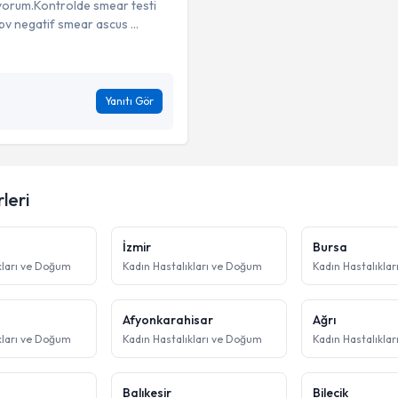
yorum.Kontrolde smear testi
pv negatif smear ascus ...
Yanıtı Gör
leri
İzmir
Bursa
kları ve Doğum
Kadın Hastalıkları ve Doğum
Kadın Hastalıkla
Afyonkarahisar
Ağrı
kları ve Doğum
Kadın Hastalıkları ve Doğum
Kadın Hastalıkla
Balıkesir
Bilecik