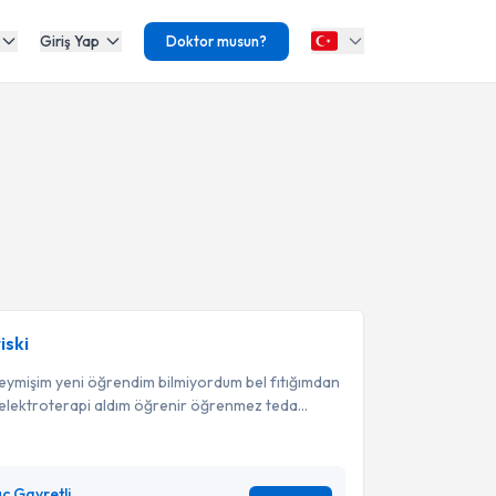
Giriş Yap
Doktor musun?
iski
ymişim yeni öğrendim bilmiyordum bel fıtığımdan
 elektroterapi aldım öğrenir öğrenmez teda...
ç Gayretli