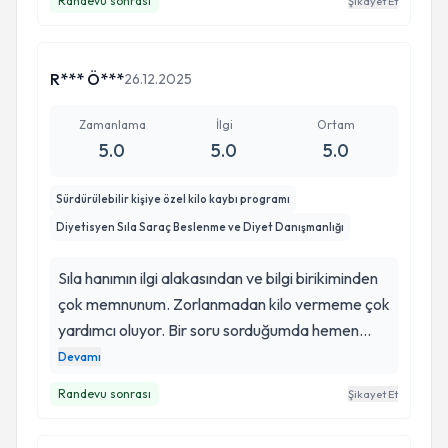
Randevu sonrası
Şikayet Et
R*** Ö***
26.12.2025
Zamanlama
İlgi
Ortam
5.0
5.0
5.0
Sürdürülebilir kişiye özel kilo kaybı programı
Diyetisyen Sıla Saraç Beslenme ve Diyet Danışmanlığı
Sıla hanımın ilgi alakasından ve bilgi birikiminden
çok memnunum. Zorlanmadan kilo vermeme çok
yardımcı oluyor. Bir soru sorduğumda hemen
dönüş yapıyor, bekletmiyor ve böylece büyük
Devamı
kaçamaklar yapmamı ya da yediklerimden
Randevu sonrası
Şikayet Et
dolayı vicdan azabı çekmemi engellemiş oluyor.