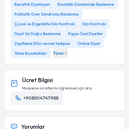
Bariatrik Diyetisyen
Emziklilik Döneminde Beslenme
Polikistik Over Sendromu Beslenme
Emzirme Danışmanı
Çocuk ve Ergenlikte Kilo Kontrolü
Kilo Kontrolü
Diyet Ve Doğru Beslenme
Kişiye Özel Diyetler
Bariatrik Cerrahi
Diyetisyenliği
Zayıflama (Kilo verme) tedavisi
Online Diyet
Yeme Bozuklukları
Tümü
Ücret Bilgisi
Muayene ücretlerini öğrenmek için ara
+908504747988
TRT 1’de “Zinde Kal”
Yorumlar