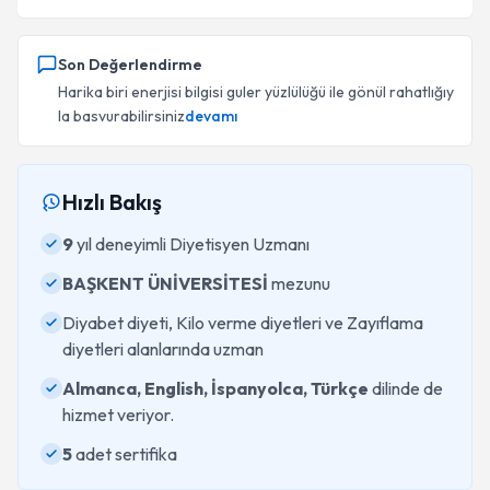
Son Değerlendirme
Harika biri enerjisi bilgisi guler yüzlülüğü ile gönül rahatlığıy
la basvurabilirsiniz
devamı
Hızlı Bakış
9
yıl deneyimli Diyetisyen Uzmanı
BAŞKENT ÜNİVERSİTESİ
mezunu
Diyabet diyeti, Kilo verme diyetleri ve Zayıflama
diyetleri alanlarında uzman
Almanca, English, İspanyolca, Türkçe
dilinde de
hizmet veriyor.
5
adet sertifika