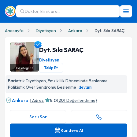
Doktor, klinik ara...
Anasayfa
Diyetisyen
Ankara
Dyt. Sıla SARAÇ
Dyt. Sıla SARAÇ
Diyetisyen
Takip Et
13
Fotoğraf
Dyt. Sıla SARAÇ Profil Fotoğrafı
Bariatrik Diyetisyen, Emziklilik Döneminde Beslenme,
Polikistik Over Sendromu Beslenme
devamı
Ankara
5.0
1 Adres
(
201
Değerlendirme)
Soru Sor
Randevu Al