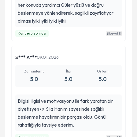
her konuda yardımcı Güler yüzlü ve doğru
beslenmeye yönlendirerek. saglikli zayıflatıyor
olması iyiki iyiki iyiki iyikii
Randevu sonrası
Şikayet Et
S*** A***
09.01.2026
Zamanlama
İlgi
Ortam
5.0
5.0
5.0
Bilgisi, ilgisi ve motivasyonu ile fark yaratan bir
diyetisyen 🌿 Sıla Hanım sayesinde sağlıklı
beslenme hayatımın bir parçası oldu. Gönül
rahatlığıyla tavsiye ederim.