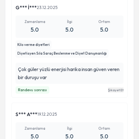
G*** İ***
23.12.2025
Zamanlama
İlgi
Ortam
5.0
5.0
5.0
Kilo verme diyetleri
Diyetisyen Sıla Saraç Beslenme ve Diyet Danışmanlığı
Çok güler yüzlü enerjisi harika insan güven veren
bir duruşu var
Randevu sonrası
Şikayet Et
S*** A***
19.12.2025
Zamanlama
İlgi
Ortam
5.0
5.0
5.0