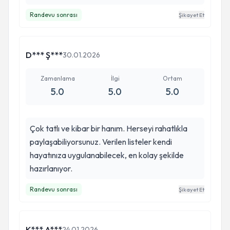
Randevu sonrası
Şikayet Et
D*** Ş***
30.01.2026
Zamanlama
İlgi
Ortam
5.0
5.0
5.0
Çok tatlı ve kibar bir hanım. Herseyi rahatlıkla
paylaşabiliyorsunuz. Verilen listeler kendi
hayatınıza uygulanabilecek, en kolay şekilde
hazırlanıyor.
Randevu sonrası
Şikayet Et
K*** A***
24.01.2026