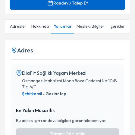
Randevu Talep Et
Adresler
Hakkında
Yorumlar
Mesleki Bilgiler
İçerikler
Adres
DiaFit Sağlıklı Yaşam Merkezi
Osmangazi Mahallesi Mona Roza Caddesi No:10/B
Tic. 6/C
Şehitkamil
Gaziantep
/
En Yakın Müsaitlik
Bu adres için randevu bilgileri görüntülenemiyor.
Takvimi Görüntüle