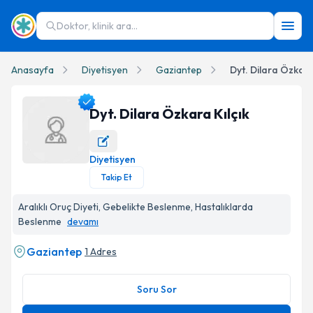
Doktor, klinik ara...
Anasayfa
Diyetisyen
Gaziantep
Dyt. Dilara Özkara
Dyt. Dilara Özkara Kılçık
Diyetisyen
Dyt. Dilara Özkara Kılçık Profil Fotoğrafı
Takip Et
Aralıklı Oruç Diyeti, Gebelikte Beslenme, Hastalıklarda
Beslenme
devamı
Gaziantep
1 Adres
Soru Sor