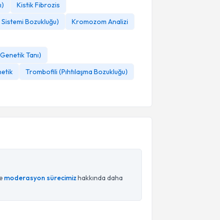
ı)
Kistik Fibrozis
r Sistemi Bozukluğu)
Kromozom Analizi
Genetik Tanı)
etik
Trombofili (Pıhtılaşma Bozukluğu)
ce
moderasyon sürecimiz
hakkında daha