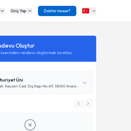
Giriş Yap
Doktor musun?
ndevu Oluştur
 üzerinden randevu oluşturmak ücretsiz.
huriyet Üni
Yeni Şehir Mah. Kayseri Cad. Dış Kapı No:69, 58140 İmaret/Sivas Merkez/Sivas