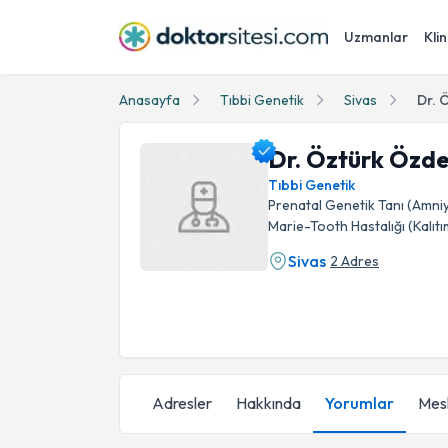
Uzmanlar
Klin
Anasayfa
Tıbbi Genetik
Sivas
Dr. 
Dr. Öztürk Özd
Tıbbi Genetik
Prenatal Genetik Tanı (Amniy
Marie-Tooth Hastalığı (Kalıtı
Sivas
2 Adres
Dr. Öztürk Özdemir Profil Fotoğrafı
Adresler
Hakkında
Yorumlar
Mesl