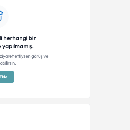
li herhangi bir
 yapılmamış.
ziyaret ettiysen görüş ve
bilirsin.
Ekle