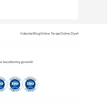
Videolar
Blog
Online Terapi
Online Diyet
le tescillenmiş güvenilir