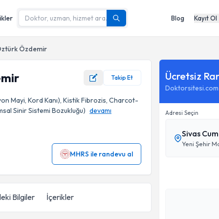
ikler
Blog
Kayıt Ol
Öztürk Özdemir
Ücretsiz Ra
emir
Takip Et
Doktorsitesi.com
on Mayi, Kord Kanı), Kistik Fibrozis, Charcot-
msal Sinir Sistemi Bozukluğu)
devamı
Adresi Seçin
Sivas Cum
MHRS ile randevu al
eki Bilgiler
İçerikler