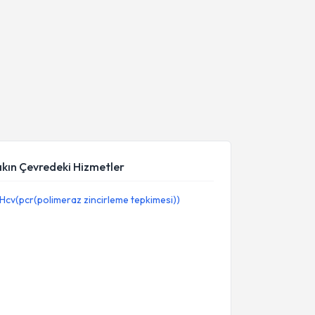
akın Çevredeki Hizmetler
Hcv(pcr(polimeraz zincirleme tepkimesi))