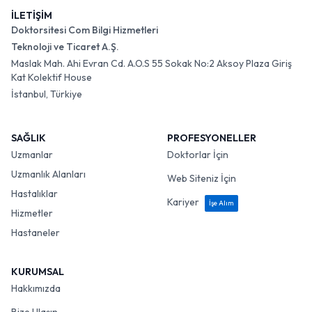
İLETİŞİM
Doktorsitesi Com Bilgi Hizmetleri
Teknoloji ve Ticaret A.Ş.
Maslak Mah. Ahi Evran Cd. A.O.S 55 Sokak No:2 Aksoy Plaza Giriş
Kat Kolektif House
İstanbul, Türkiye
SAĞLIK
PROFESYONELLER
Uzmanlar
Doktorlar İçin
Uzmanlık Alanları
Web Siteniz İçin
Hastalıklar
Kariyer
İşe Alım
Hizmetler
Hastaneler
KURUMSAL
Hakkımızda