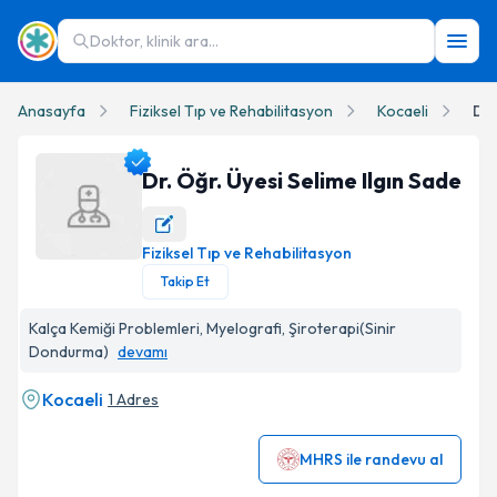
Doktor, klinik ara...
Anasayfa
Fiziksel Tıp ve Rehabilitasyon
Kocaeli
Dr.
Dr. Öğr. Üyesi Selime Ilgın Sade
Fiziksel Tıp ve Rehabilitasyon
Dr. Öğr. Üyesi Selime Ilgın Sade Profil Fotoğrafı
Takip Et
Kalça Kemiği Problemleri, Myelografi, Şiroterapi(Sinir
Dondurma)
devamı
Kocaeli
1 Adres
MHRS ile randevu al