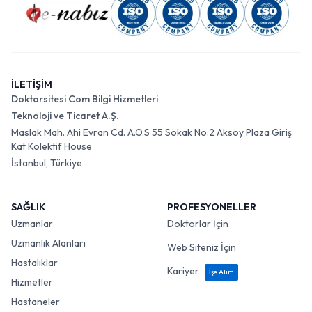
İLETİŞİM
Doktorsitesi Com Bilgi Hizmetleri
Teknoloji ve Ticaret A.Ş.
Maslak Mah. Ahi Evran Cd. A.O.S 55 Sokak No:2 Aksoy Plaza Giriş
Kat Kolektif House
İstanbul, Türkiye
SAĞLIK
PROFESYONELLER
Uzmanlar
Doktorlar İçin
Uzmanlık Alanları
Web Siteniz İçin
Hastalıklar
Kariyer
İşe Alım
Hizmetler
Hastaneler