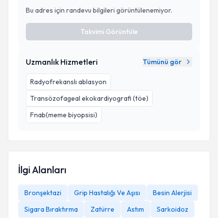
Bu adres için randevu bilgileri görüntülenemiyor.
Takvimi Görüntüle
Uzmanlık Hizmetleri
Tümünü gör
Radyofrekanslı ablasyon
Transözofageal ekokardiyografi (töe)
Fnab(meme biyopsisi)
İlgi Alanları
Bronşektazi
Grip Hastalığı Ve Aşısı
Besin Alerjisi
Sigara Bıraktırma
Zatürre
Astım
Sarkoidoz