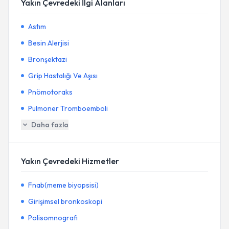
Yakın Çevredeki İlgi Alanları
Astım
Besin Alerjisi
Bronşektazi
Grip Hastalığı Ve Aşısı
Pnömotoraks
Pulmoner Tromboemboli
Daha fazla
Yakın Çevredeki Hizmetler
Fnab(meme biyopsisi)
Girişimsel bronkoskopi
Polisomnografi