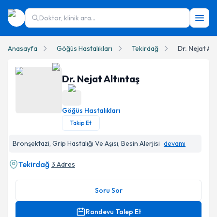
Doktor, klinik ara...
Anasayfa
Göğüs Hastalıkları
Tekirdağ
Dr. Nejat Alt
Dr. Nejat Altıntaş
Göğüs Hastalıkları
Dr. Nejat Altıntaş Profil Fotoğrafı
Takip Et
Bronşektazi, Grip Hastalığı Ve Aşısı, Besin Alerjisi
devamı
Tekirdağ
3 Adres
Soru Sor
Randevu Talep Et