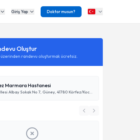
Giriş Yap
Doktor musun?
ndevu Oluştur
 üzerinden randevu oluşturmak ücretsiz.
ez Marmara Hastanesi
Güney Mahallesi Albay Sokak No 7, Güney, 41780 Körfez/Kocaeli