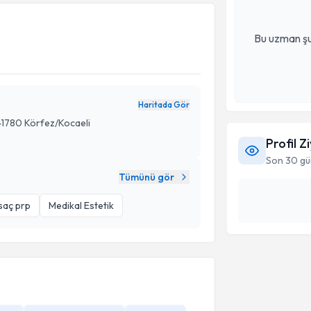
Bu uzman şu
Haritada Gör
41780 Körfez/Kocaeli
Profil Z
Son 30 gü
Tümünü gör
saç prp
Medikal Estetik