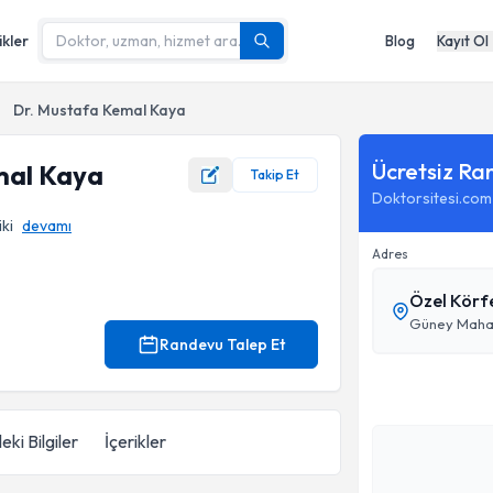
ikler
Blog
Kayıt Ol
Dr. Mustafa Kemal Kaya
Ücretsiz Ra
mal Kaya
Takip Et
Doktorsitesi.com
ki
devamı
Adres
Özel Körf
Randevu Talep Et
eki Bilgiler
İçerikler