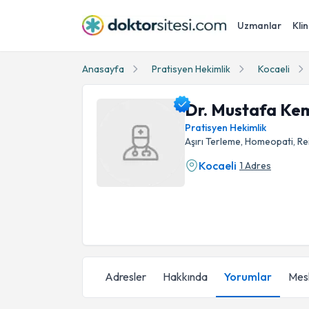
Uzmanlar
Klin
Anasayfa
Pratisyen Hekimlik
Kocaeli
Dr. Mustafa Ke
Pratisyen Hekimlik
Aşırı Terleme, Homeopati, Rei
Kocaeli
1 Adres
Dr. Mustafa Kemal Kaya Profil Fotoğrafı
Adresler
Hakkında
Yorumlar
Mesl