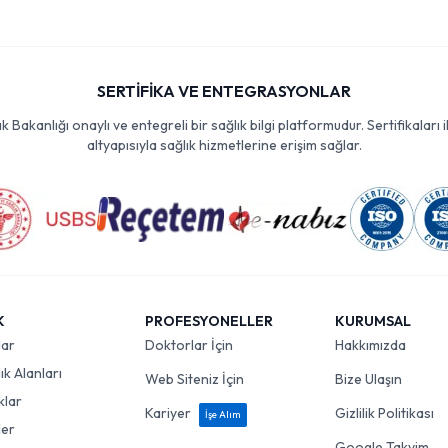
SERTİFİKA VE ENTEGRASYONLAR
Bakanlığı onaylı ve entegreli bir sağlık bilgi platformudur. Sertifikaları i
altyapısıyla sağlık hizmetlerine erişim sağlar.
K
PROFESYONELLER
KURUMSAL
lar
Doktorlar İçin
Hakkımızda
k Alanları
Web Siteniz İçin
Bize Ulaşın
klar
Kariyer
Gizlilik Politikası
İşe Alım
ler
Google Takvim