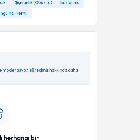
eiki
Şişmanlık (Obezite)
Beslenme
(İnguinal Herni)
ce
moderasyon sürecimiz
hakkında daha
li herhangi bir