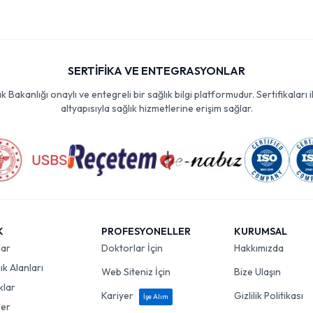
SERTİFİKA VE ENTEGRASYONLAR
Bakanlığı onaylı ve entegreli bir sağlık bilgi platformudur. Sertifikaları i
altyapısıyla sağlık hizmetlerine erişim sağlar.
K
PROFESYONELLER
KURUMSAL
lar
Doktorlar İçin
Hakkımızda
k Alanları
Web Siteniz İçin
Bize Ulaşın
klar
Kariyer
Gizlilik Politikası
İşe Alım
ler