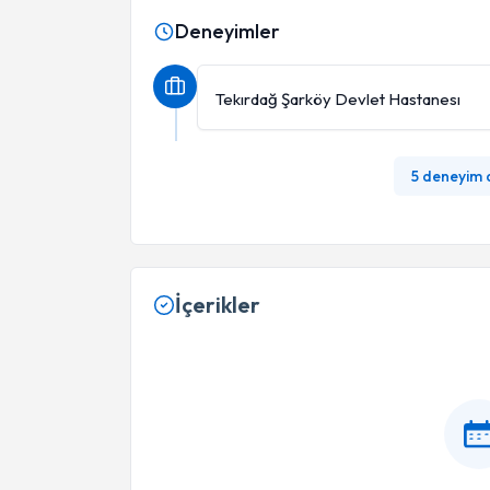
Deneyimler
Tekırdağ Şarköy Devlet Hastanesı
5 deneyim
İçerikler