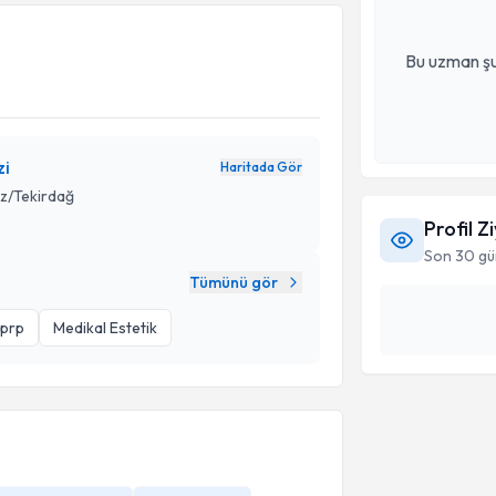
Bu uzman şu
zi
Haritada Gör
ez/Tekirdağ
Profil Z
Son 30 gü
Tümünü gör
 prp
Medikal Estetik