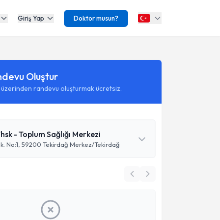
Giriş Yap
Doktor musun?
ndevu Oluştur
 üzerinden randevu oluşturmak ücretsiz.
hsk - Toplum Sağlığı Merkezi
Sk. No:1, 59200 Tekirdağ Merkez/Tekirdağ