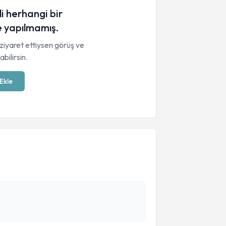
li herhangi bir
 yapılmamış.
ziyaret ettiysen görüş ve
bilirsin.
Ekle