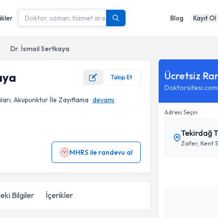
ikler
Blog
Kayıt Ol
Dr. İsmail Sertkaya
Ücretsiz Ra
aya
Takip Et
Doktorsitesi.com
ları, Akupunktur İle Zayıflama
devamı
Adresi Seçin
Tekirdağ T
Zafer, Kent 
MHRS ile randevu al
eki Bilgiler
İçerikler