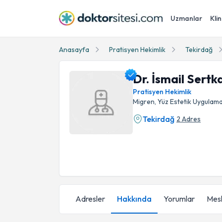
Uzmanlar
Klin
Anasayfa
Pratisyen Hekimlik
Tekirdağ
Dr. İsmail Sertk
Pratisyen Hekimlik
Migren, Yüz Estetik Uygulama
Tekirdağ
2 Adres
Dr. İsmail Sertkaya Profil Fotoğrafı
Adresler
Hakkında
Yorumlar
Mesl