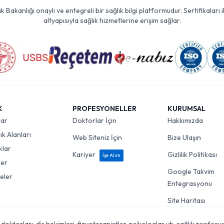
Bakanlığı onaylı ve entegreli bir sağlık bilgi platformudur. Sertifikaları i
altyapısıyla sağlık hizmetlerine erişim sağlar.
K
PROFESYONELLER
KURUMSAL
lar
Doktorlar İçin
Hakkımızda
k Alanları
Web Siteniz İçin
Bize Ulaşın
klar
Kariyer
Gizlilik Politikası
İşe Alım
ler
Google Takvim
eler
Entegrasyonu
Site Haritası