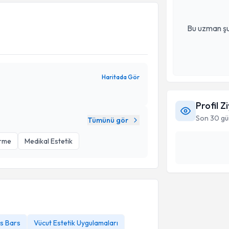
Bu uzman şu
Haritada Gör
Profil Z
Son 30 gü
Tümünü gör
irme
Medikal Estetik
s Bars
Vücut Estetik Uygulamaları