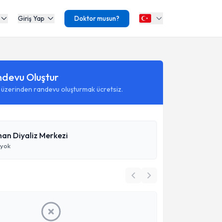
Giriş Yap
Doktor musun?
ndevu Oluştur
 üzerinden randevu oluşturmak ücretsiz.
han Diyaliz Merkezi
 yok