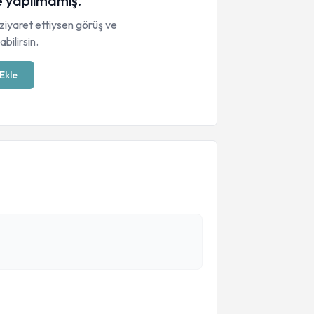
 yapılmamış.
ziyaret ettiysen görüş ve
bilirsin.
Ekle