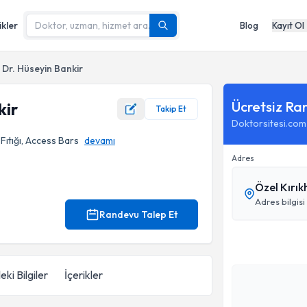
ikler
Blog
Kayıt Ol
Dr. Hüseyin Bankir
Ücretsiz Ra
kir
Takip Et
Doktorsitesi.com
 Fıtığı, Access Bars
devamı
Adres
Özel Kırık
Adres bilgisi
Randevu Talep Et
eki Bilgiler
İçerikler