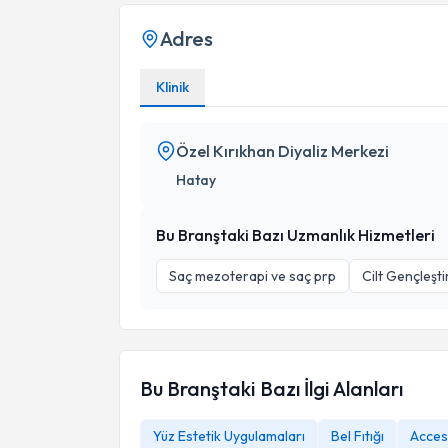
Adres
Klinik
Özel Kırıkhan Diyaliz Merkezi
Hatay
Bu Branştaki Bazı Uzmanlık Hizmetleri
Saç mezoterapi ve saç prp
Cilt Gençleşt
Bu Branştaki Bazı İlgi Alanları
Yüz Estetik Uygulamaları
Bel Fıtığı
Acces