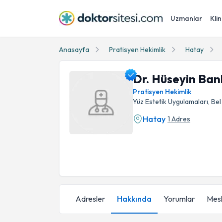
Uzmanlar
Klin
Anasayfa
Pratisyen Hekimlik
Hatay
Dr. Hüseyin Ban
Pratisyen Hekimlik
Yüz Estetik Uygulamaları, Bel
Hatay
1 Adres
Dr. Hüseyin Bankir Profil Fotoğrafı
Adresler
Hakkında
Yorumlar
Mesl