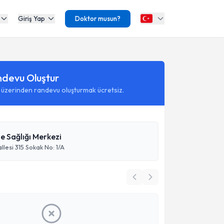
Giriş Yap
Doktor musun?
ndevu Oluştur
 üzerinden randevu oluşturmak ücretsiz.
e Sağlığı Merkezi
lesi 315 Sokak No: 1/A