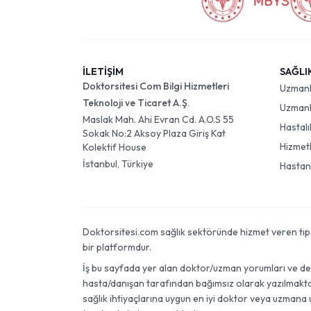
İLETİŞİM
SAĞLI
Doktorsitesi Com Bilgi Hizmetleri
Uzman
Teknoloji ve Ticaret A.Ş.
Uzmanlı
Maslak Mah. Ahi Evran Cd. A.O.S 55
Hastalı
Sokak No:2 Aksoy Plaza Giriş Kat
Hizmet
Kolektif House
İstanbul, Türkiye
Hastan
Doktorsitesi.com sağlık sektöründe hizmet veren tıp dok
bir platformdur.
İş bu sayfada yer alan doktor/uzman yorumları ve değer
hasta/danışan tarafından bağımsız olarak yazılmaktadı
sağlık ihtiyaçlarına uygun en iyi doktor veya uzmana 