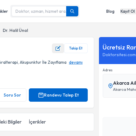
ikler
Blog
Kayıt Ol
Dr. Halil Ünal
Ücretsiz Ra
Takip Et
Doktorsitesi.com
öralterapi, Akupunktur İle Zayıflama
devamı
Adres
Akarca Ail
Akarca Mahal
Soru Sor
Randevu Talep Et
eki Bilgiler
İçerikler