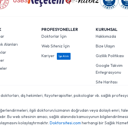
K
PROFESYONELLER
KURUMSAL
lar
Doktorlar İçin
Hakkımızda
k Alanları
Web Siteniz İçin
Bize Ulaşın
klar
Kariyer
Gizlilik Politikası
İşe Alım
ler
Google Takvim
eler
Entegrasyonu
Site Haritası
torları, diş hekimleri, fizyoterapistler, psikologlar vb. sağlık profesyon
lendirmeleri, ilgili doktorun/uzmanın doğrudan veya dolaylı emri, talebi, 
r. Bu web sitesinin amacı, sağlık alanında kamuoyunun bilgilendirilmesini
ulaşmasını kolaylaştırmaktır.
Doktorsitesi.com
herhangi bir Sağlık Hizmet