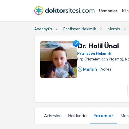
Uzmanlar
Klin
Anasayfa
Pratisyen Hekimlik
Mersin
Dr. Halil Ünal
Pratisyen Hekimlik
Prp (Platelet Rich Plasma), N
Mersin
1 Adres
Dr. Halil Ünal Profil Fotoğrafı
Adresler
Hakkında
Yorumlar
Mesl