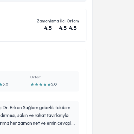
Zamanlama
İlgi
Ortam
4.5
4.5
4.5
Ortam
★
★
★
★
★
★
5.0
5.0
ji Dr. Erkan Sağlam gebelik takibim
ndirmesi, sakin ve rahat tavırlarıyla
ularıma her zaman net ve emin cevaplar
 sağladı. Planlı ve mükemmeliyetçi