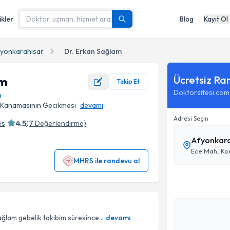
ikler
Blog
Kayıt Ol
fyonkarahisar
Dr. Erkan Sağlam
Ücretsiz Ra
am
Takip Et
Doktorsitesi.com
m
şı Kanamasının Gecikmesi
devamı
Adresi Seçin
4.5
es
(
7
Değerlendirme)
Afyonkara
MHRS ile randevu al
ğlam gebelik takibim süresince...
devamı