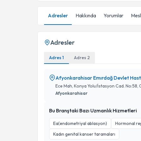
Adresler
Hakkında
Yorumlar
Mesle
Adresler
Adres 1
Adres 2
Afyonkarahisar Emırdağ Devlet Hast
Ece Mah, Konya Yolu/İstasyon Cad. No:58,
Afyonkarahisar
Bu Branştaki Bazı Uzmanlık Hizmetleri
Ea(endometriyal ablasyon)
Hormonal rep
Kadın genital kanser taramaları