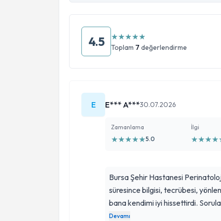
★
★
★
★
★
4.5
Toplam
7
değerlendirme
E
E*** A***
30.07.2026
Zamanlama
İlgi
★
★
★
★
★
★
★
★
★
5.0
Bursa Şehir Hastanesi Perinatolo
süresince bilgisi, tecrübesi, yönle
bana kendimi iyi hissettirdi. Sor
vererek kendisine güven duymamı
Devamı