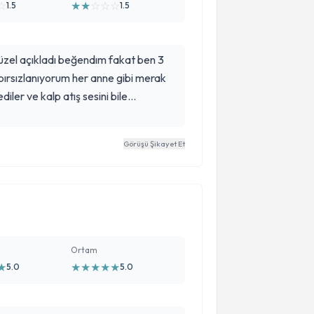
☆
★
★
☆
☆
☆
1.5
1.5
güzel açıkladı beğendım fakat ben 3
bırsızlanıyorum her anne gibi merak
er ve kalp atış sesini bile
 vermiyoruz dediler ağlayarak eve
için normal doktora gidebileceğimi
Görüşü Şikayet Et
vlet hastaneleri rezillik empati hiç
Ortam
★
★
★
★
★
★
5.0
5.0