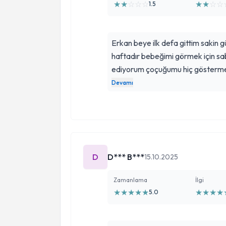
★
★
☆
☆
☆
★
★
☆
☆
1.5
Erkan beye ilk defa gittim sakin 
haftadır bebeğimi görmek için sa
ediyorum çoçuğumu hiç göstermedil
dinletmediler fotoğrafını istedim
Devamı
döndüm riskli bir durum olmadığı 
söyledi özele gidicem gerçekten de
yok
D
D*** B***
15.10.2025
Zamanlama
İlgi
★
★
★
★
★
★
★
★
★
5.0