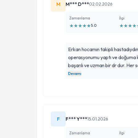
M
M*** D***
02.02.2026
Zamanlama
İlgi
★
★
★
★
★
★
★
★
★
5.0
Erkan hocamın takipli hastadıydım
operasyonumu yaptı ve doğuma ka
başarılı ve uzman bir dr dur. Her 
bir dr dur. Erken doğum sorunum
Devamı
kucağıma alarak başarıyla birlikte
F
F*** Y***
15.01.2026
Zamanlama
İlgi