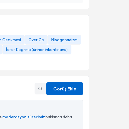
n Gecikmesi
Over Ca
Hipogonadizm
İdrar Kaçırma (üriner inkontinans)
Görüş Ekle
ce
moderasyon sürecimiz
hakkında daha