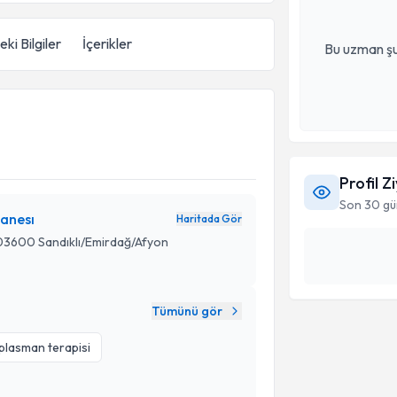
ki Bilgiler
İçerikler
Bu uzman şu
Profil Z
Son 30 gü
anesı
Haritada Gör
 03600 Sandıklı/Emirdağ/Afyon
Tümünü gör
lasman terapisi