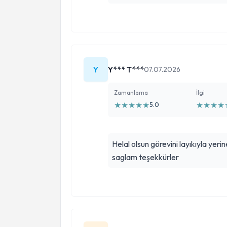
bir doktor olarak doğumu da rahat 
süresi boyunca vizitte ekibiyle ber
kirliliğinin, bu kadar şiddetin, bu
dönemde böyle bir doktor ile bu 
büyük şanstı. Başarıları daim olsun
Y
Y*** T***
07.07.2026
artması dileğiyle…)
Zamanlama
İlgi
★
★
★
★
★
★
★
★
★
5.0
Helal olsun görevini layıkıyla yeri
saglam teşekkürler