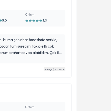
Ortam
★
★
★
★
★
★
5.0
5.0
. bursa şehir hastanesinde serklaj
dar tüm sürecimi takip etti çok
soruma rahat cevap alabildim. Çok ilgili
u sayesinde 10 ocakta bebeğimi
 atlattık. Tavsiye ederim
Görüşü Şikayet Et
Ortam