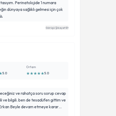
tasıyım. Perinatolojide 1 numara
eğin dünyaya sağlıklı gelmesi için çok
🙏
Görüşü Şikayet Et
Ortam
★
★
★
★
★
★
5.0
5.0
ileceğiniz ve rahatça soru sorup cevap
ili ve bilgili. ben de tesadüfen gittim ve
 Erkan Beyle devam etmeye karar
nli bir şekilde kontrol amaçlı kadın