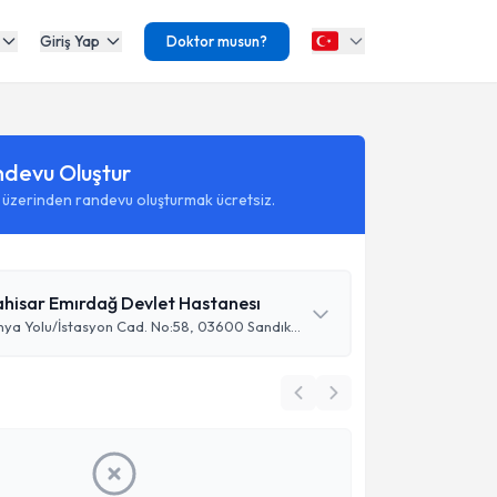
Giriş Yap
Doktor musun?
ndevu Oluştur
 üzerinden randevu oluşturmak ücretsiz.
hisar Emırdağ Devlet Hastanesı
Ece Mah, Konya Yolu/İstasyon Cad. No:58, 03600 Sandıklı/Emirdağ/Afyon