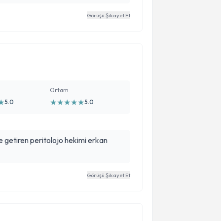
bir şekilde gerçekleştirdi. Yatış
Görüşü Şikayet Et
aber çok güzel ilgilendi. Bu kadar bilgi
 kadar maddi kazancın olduğu bir
yolda yürümek benim ve oğlum için en
. (Kendisi gibi doktorların sayısının
Ortam
★
★
★
★
★
★
5.0
5.0
ne getiren peritolojo hekimi erkan
Görüşü Şikayet Et