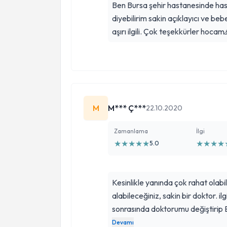
Ben Bursa şehir hastanesinde has
diyebilirim sakin açıklayıcı ve beb
aşırı ilgili. Çok teşekkürler hocam
M
M*** Ç***
22.10.2020
Zamanlama
İlgi
★
★
★
★
★
★
★
★
★
5.0
Kesinlikle yanında çok rahat olab
alabileceğiniz, sakin bir doktor. ilg
sonrasında doktorumu değiştirip
verdim. Otuz yaşını geçmiş ve düze
Devamı