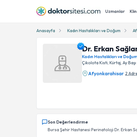
Uzmanlar
Klin
Anasayfa
Kadın Hastalıkları ve Doğum
A
Dr. Erkan Sağl
Kadın Hastalıkları ve Doğu
Çikolota Kisti, Kürtaj, Ay Ba
Afyonkarahisar
2 Adr
Dr. Erkan Sağlam Profil Fotoğrafı
Son Değerlendirme
Bursa Şehir Hastanesi Perinatoloji Dr. Erkan Sa