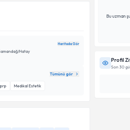
Bu uzman şu
Haritada Gör
 Samandağ/Hatay
Profil Z
Son 30 gü
Tümünü gör
 prp
Medikal Estetik