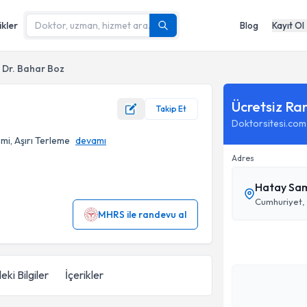
ikler
Blog
Kayıt Ol
Dr. Bahar Boz
Ücretsiz Ra
Takip Et
Doktorsitesi.com
mi, Aşırı Terleme
devamı
Adres
Hatay Sam
Cumhuriyet,
MHRS ile randevu al
eki Bilgiler
İçerikler