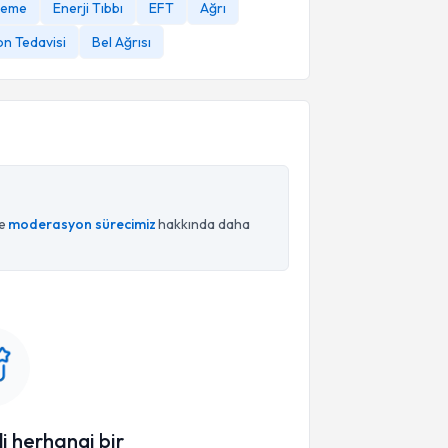
rleme
Enerji Tıbbı
EFT
Ağrı
n Tedavisi
Bel Ağrısı
ce
moderasyon sürecimiz
hakkında daha
li herhangi bir