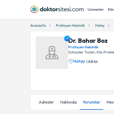
Uzmanlar
Klin
Anasayfa
Pratisyen Hekimlik
Hatay
Dr. Bahar Boz
Pratisyen Hekimlik
Schüssler Tuzları, Kilo Proble
Hatay
1 Adres
Dr. Bahar Boz Profil Fotoğrafı
Adresler
Hakkında
Yorumlar
Mesl