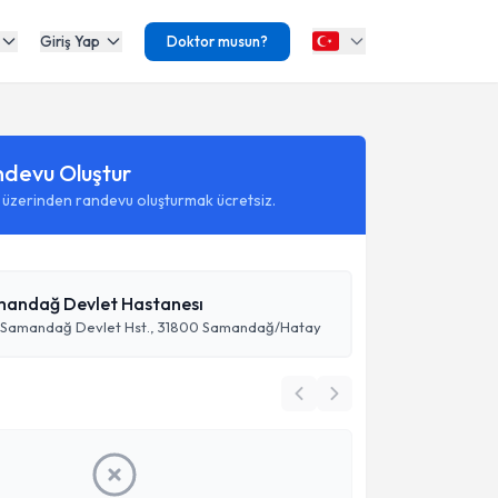
Giriş Yap
Doktor musun?
ndevu Oluştur
 üzerinden randevu oluşturmak ücretsiz.
andağ Devlet Hastanesı
 Samandağ Devlet Hst., 31800 Samandağ/Hatay