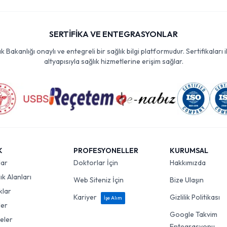
SERTİFİKA VE ENTEGRASYONLAR
Bakanlığı onaylı ve entegreli bir sağlık bilgi platformudur. Sertifikaları i
altyapısıyla sağlık hizmetlerine erişim sağlar.
K
PROFESYONELLER
KURUMSAL
lar
Doktorlar İçin
Hakkımızda
k Alanları
Web Siteniz İçin
Bize Ulaşın
klar
Kariyer
Gizlilik Politikası
İşe Alım
ler
Google Takvim
eler
Entegrasyonu