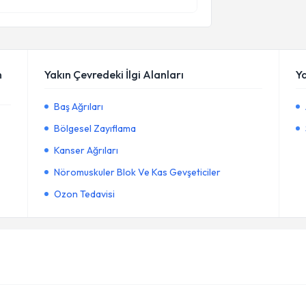
n
Yakın Çevredeki İlgi Alanları
Y
Baş Ağrıları
Bölgesel Zayıflama
Kanser Ağrıları
Nöromuskuler Blok Ve Kas Gevşeticiler
Ozon Tedavisi