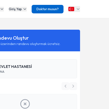
Giriş Yap
Doktor musun?
ndevu Oluştur
 üzerinden randevu oluşturmak ücretsiz.
VLET HASTANESİ
ANA