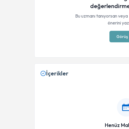
değerlendirme
Bu uzmanı tanıyorsan veya 
önerini yaza
Görüş 
İçerikler
Henüz Mak