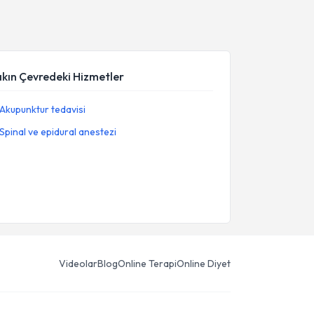
akın Çevredeki Hizmetler
Akupunktur tedavisi
Spinal ve epidural anestezi
Videolar
Blog
Online Terapi
Online Diyet