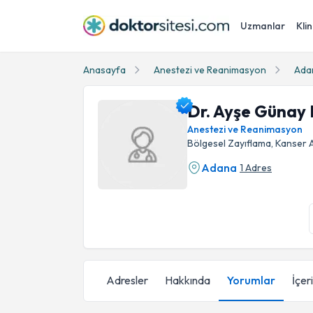
Uzmanlar
Klin
Anasayfa
Anestezi ve Reanimasyon
Ada
Dr. Ayşe Günay 
Anestezi ve Reanimasyon
Bölgesel Zayıflama, Kanser Ağ
Adana
1 Adres
Dr. Ayşe Günay Kale Profil Fotoğrafı
Adresler
Hakkında
Yorumlar
İçer