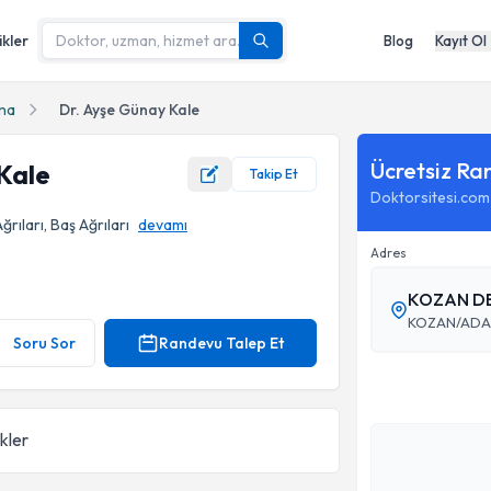
ikler
Blog
Kayıt Ol
na
Dr. Ayşe Günay Kale
Ücretsiz Ra
Kale
Takip Et
Doktorsitesi.com
rıları, Baş Ağrıları
devamı
Adres
KOZAN DE
KOZAN/AD
Soru Sor
Randevu Talep Et
ikler