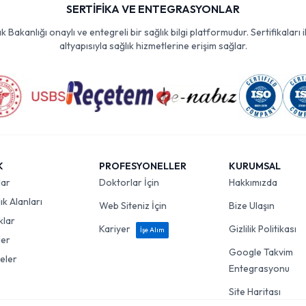
SERTİFİKA VE ENTEGRASYONLAR
Bakanlığı onaylı ve entegreli bir sağlık bilgi platformudur. Sertifikaları i
altyapısıyla sağlık hizmetlerine erişim sağlar.
K
PROFESYONELLER
KURUMSAL
lar
Doktorlar İçin
Hakkımızda
k Alanları
Web Siteniz İçin
Bize Ulaşın
klar
Kariyer
Gizlilik Politikası
İşe Alım
ler
Google Takvim
eler
Entegrasyonu
Site Haritası