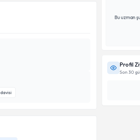
Bu uzman şu
Profil Z
Son 30 gü
davisi