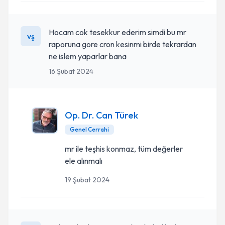
Hocam cok tesekkur ederim simdi bu mr
vş
raporuna gore cron kesinmi birde tekrardan
ne islem yaparlar bana
16 Şubat 2024
Op. Dr. Can Türek
Genel Cerrahi
mr ile teşhis konmaz, tüm değerler
ele alınmalı
19 Şubat 2024