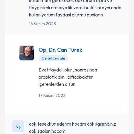
kullanmam gerekecek doktorum cipro ve
flayg isimli antibiyotik verdi bu ikisini ayni anda
kullaniyorum faydasi olurmu bunlarin
16 Kasım 2023
Op. Dr. Can Türek
Genel Cerrahi
Evet faydalı olur , sonrasında
probiotik alın , bifidobakter
içerenlerden olsun
17 Kasım 2023
cok tesekkur ederım hocam cok ılgılendınız
vş
cok saolun hocam