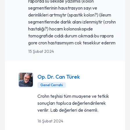
raporda su sekılde yazılmıs (kolon
segmentlerinin haustrasyon sayı ve
derinlikleri artmıştır (spastik kolon?) (ileum
segmentlerınde darlık alanı izlenmiştir (crohn
hastalığı?) hocam kolonoskopıde
tomografıde cıddı durum cıkmadı bu rapora
gore cron hastasımıyım cok tesekkur ederım
15 Şubat 2024
Op. Dr. Can Türek
Genel Cerrahi
Crohn teşhisi tüm muayene ve tetkik
sonuçları topluca değerlendirilerek
verilir. Lab değerleri de önemli.
16 Şubat 2024