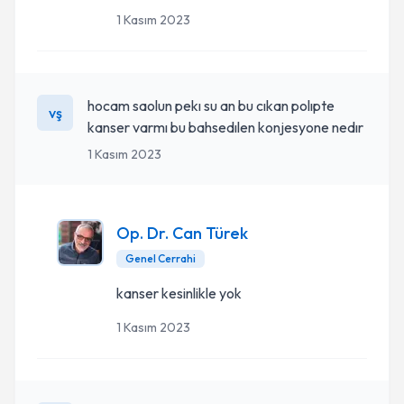
1 Kasım 2023
hocam saolun pekı su an bu cıkan polıpte
vş
kanser varmı bu bahsedılen konjesyone nedır
1 Kasım 2023
Op. Dr. Can Türek
Genel Cerrahi
kanser kesinlikle yok
1 Kasım 2023