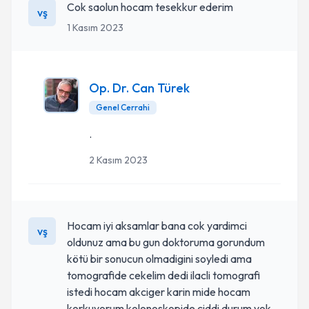
Cok saolun hocam tesekkur ederim
vş
1 Kasım 2023
Op. Dr. Can Türek
Genel Cerrahi
.
2 Kasım 2023
Hocam iyi aksamlar bana cok yardimci
vş
oldunuz ama bu gun doktoruma gorundum
kötü bir sonucun olmadigini soyledi ama
tomografide cekelim dedi ilacli tomografi
istedi hocam akciger karin mide hocam
korkuyorum kolonoskopide ciddi durum yok