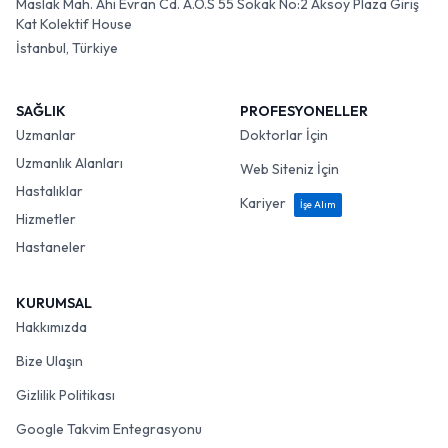
Maslak Mah. Ahi Evran Cd. A.O.S 55 Sokak No:2 Aksoy Plaza Giriş
Kat Kolektif House
İstanbul, Türkiye
SAĞLIK
PROFESYONELLER
Uzmanlar
Doktorlar İçin
Uzmanlık Alanları
Web Siteniz İçin
Hastalıklar
Kariyer
İşe Alım
Hizmetler
Hastaneler
KURUMSAL
Hakkımızda
Bize Ulaşın
Gizlilik Politikası
Google Takvim Entegrasyonu