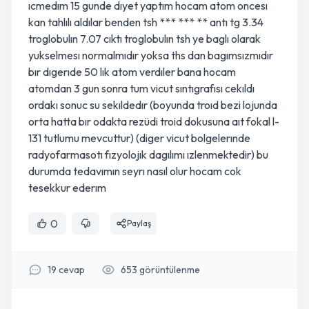
ıcmedım 15 gunde dıyet yaptım hocam atom oncesı
kan tahlılı aldılar benden tsh *** *** ** antı tg 3.34
troglobulın 7.07 cıktı troglobulın tsh ye baglı olarak
yukselmesı normalmıdır yoksa ths dan bagımsızmıdır
bır dıgerıde 50 lık atom verdıler bana hocam
atomdan 3 gun sonra tum vicut sıntıgrafısı cekıldı
ordakı sonuc su sekıldedır (boyunda troıd bezi lojunda
orta hatta bır odakta rezüdi troid dokusuna aıt fokal l-
131 tutlumu mevcuttur) (diger vicut bolgelerınde
radyofarmasotı fızyolojık dagılımı ızlenmektedir) bu
durumda tedavımın seyrı nasıl olur hocam cok
tesekkur ederım
0
Paylaş
19
cevap
653
görüntülenme