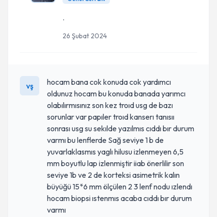
.
26 Şubat 2024
hocam bana cok konuda cok yardımcı
vş
oldunuz hocam bu konuda banada yarımcı
olabılırmısınız son kez troıd usg de bazı
sorunlar var papıler troıd kanserı tanısıı
sonrası usg su sekılde yazılmıs cıddı bır durum
varmı bu lenflerde Sağ seviye 1 b de
yuvarlaklasmıs yaglı hilusu izlenmeyen 6,5
mm boyutlu lap izlenmiştir iiab önerlilir son
seviye 1b ve 2 de korteksi asimetrik kalın
büyüğü 15*6 mm ölçülen 2 3 lenf nodu ızlendı
hocam biopsi ıstenmıs acaba cıddı bır durum
varmı