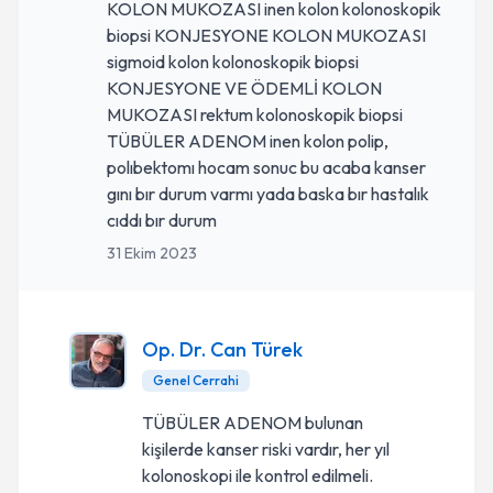
KOLON MUKOZASI inen kolon kolonoskopik
biopsi KONJESYONE KOLON MUKOZASI
sigmoid kolon kolonoskopik biopsi
KONJESYONE VE ÖDEMLİ KOLON
MUKOZASI rektum kolonoskopik biopsi
TÜBÜLER ADENOM inen kolon polip,
polıbektomı hocam sonuc bu acaba kanser
gını bır durum varmı yada baska bır hastalık
cıddı bır durum
31 Ekim 2023
Op. Dr. Can Türek
Genel Cerrahi
TÜBÜLER ADENOM bulunan
kişilerde kanser riski vardır, her yıl
kolonoskopi ile kontrol edilmeli.