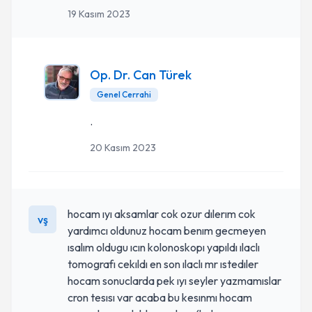
19 Kasım 2023
Op. Dr. Can Türek
Genel Cerrahi
.
20 Kasım 2023
hocam ıyı aksamlar cok ozur dılerım cok
vş
yardımcı oldunuz hocam benım gecmeyen
ısalım oldugu ıcın kolonoskopı yapıldı ılaclı
tomografı cekıldı en son ılaclı mr ıstedıler
hocam sonuclarda pek ıyı seyler yazmamıslar
cron tesısı var acaba bu kesınmı hocam