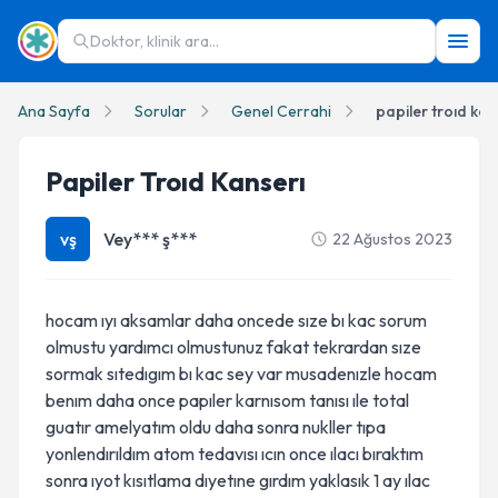
Doktor, klinik ara...
Ana Sayfa
Sorular
Genel Cerrahi
papiler troıd kan
Papiler Troıd Kanserı
vş
Vey*** ş***
22 Ağustos 2023
hocam ıyı aksamlar daha oncede sıze bı kac sorum
olmustu yardımcı olmustunuz fakat tekrardan sıze
sormak sıtedıgım bı kac sey var musadenızle hocam
benım daha once papıler karnısom tanısı ıle total
guatır amelyatım oldu daha sonra nukller tıpa
yonlendırıldım atom tedavısı ıcın once ılacı bıraktım
sonra ıyot kısıtlama dıyetıne gırdım yaklasık 1 ay ılac