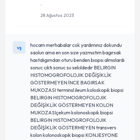
.
28 Ağustos 2023
hocam merhabalar cok yardımınız dokundu
vş
saolun ama en son sıze yazmıstım bagırsak
hastalıgımdan oturu benden bıopsı almıslardı
sonuc cıktı sonuc su sekıldedır BELIRGIN
HISTOMOGROFOLOJIK DEĞİŞİKLİK
GÖSTERMEYEN İNCE BAGIRSAK
MUKOZASI terminsl ileum koloskopik biopsi
BELIRGIN HISTOMOGROFOLOJIK
DEĞİŞİKLİK GÖSTERMEYEN KOLON
MUKOZASIçekum kolonoskopik biopsi
BELIRGIN HISTOMOGROFOLOJIK
DEĞİŞİKLİK GÖSTERMEYEN transvers
kolon kolonoskopik biopsi KONJESYONE