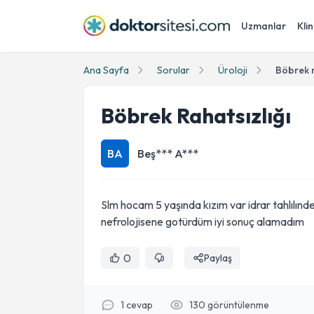
Uzmanlar
Klin
Ana Sayfa
Sorular
Üroloji
Böbrek r
Böbrek Rahatsızlığı
BA
Beş*** A***
Slm hocam 5 yaşında kızım var idrar tahlılınd
nefrolojisene gotürdüm iyi sonuç alamadım
0
Paylaş
1
cevap
130
görüntülenme