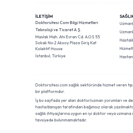
İLETİŞİM
SAĞLI
Doktorsitesi Com Bilgi Hizmetleri
Uzman
Teknoloji ve Ticaret A.Ş.
Uzmanlı
Maslak Mah. Ahi Evran Cd. A.O.S 55
Hastalı
Sokak No:2 Aksoy Plaza Giriş Kat
Hizmet
Kolektif House
İstanbul, Türkiye
Hastan
Doktorsitesi.com sağlık sektöründe hizmet veren tıp dok
bir platformdur.
İş bu sayfada yer alan doktor/uzman yorumları ve değer
hasta/danışan tarafından bağımsız olarak yazılmaktadı
sağlık ihtiyaçlarına uygun en iyi doktor veya uzmana 
tavsiyede bulunmamaktadır.