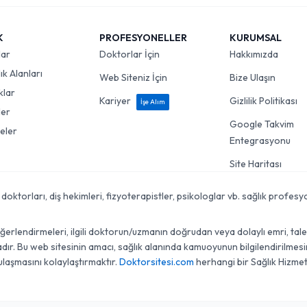
K
PROFESYONELLER
KURUMSAL
lar
Doktorlar İçin
Hakkımızda
k Alanları
Web Siteniz İçin
Bize Ulaşın
klar
Kariyer
Gizlilik Politikası
İşe Alım
ler
Google Takvim
eler
Entegrasyonu
Site Haritası
torları, diş hekimleri, fizyoterapistler, psikologlar vb. sağlık profesyon
lendirmeleri, ilgili doktorun/uzmanın doğrudan veya dolaylı emri, talebi, 
r. Bu web sitesinin amacı, sağlık alanında kamuoyunun bilgilendirilmesini
ulaşmasını kolaylaştırmaktır.
Doktorsitesi.com
herhangi bir Sağlık Hizmet