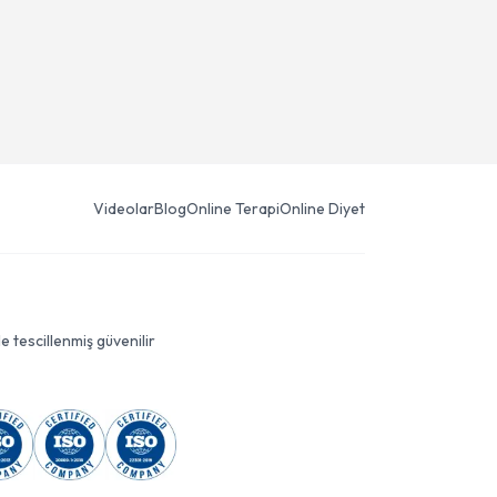
Videolar
Blog
Online Terapi
Online Diyet
le tescillenmiş güvenilir