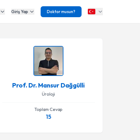
Giriş Yap
Doktor musun?
Prof. Dr. Mansur Dağgülli
Üroloji
Toplam Cevap
15