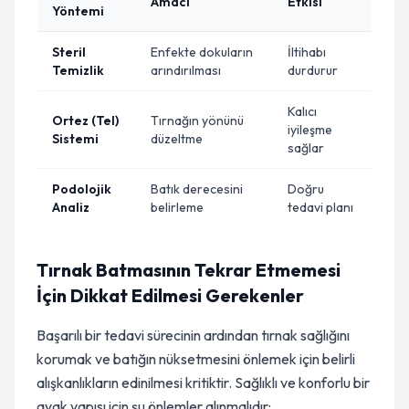
Amacı
Etkisi
Yöntemi
Steril
Enfekte dokuların
İltihabı
Temizlik
arındırılması
durdurur
Kalıcı
Ortez (Tel)
Tırnağın yönünü
iyileşme
Sistemi
düzeltme
sağlar
Podolojik
Batık derecesini
Doğru
Analiz
belirleme
tedavi planı
Tırnak Batmasının Tekrar Etmemesi
İçin Dikkat Edilmesi Gerekenler
Başarılı bir tedavi sürecinin ardından tırnak sağlığını
korumak ve batığın nüksetmesini önlemek için belirli
alışkanlıkların edinilmesi kritiktir. Sağlıklı ve konforlu bir
ayak yapısı için şu önlemler alınmalıdır: