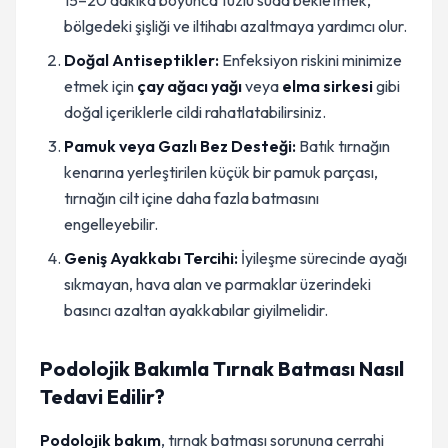
15–20 dakika boyunca tuzlu suda bekletmek,
bölgedeki şişliği ve iltihabı azaltmaya yardımcı olur.
Doğal Antiseptikler:
Enfeksiyon riskini minimize
etmek için
çay ağacı yağı
veya
elma sirkesi
gibi
doğal içeriklerle cildi rahatlatabilirsiniz.
Pamuk veya Gazlı Bez Desteği:
Batık tırnağın
kenarına yerleştirilen küçük bir pamuk parçası,
tırnağın cilt içine daha fazla batmasını
engelleyebilir.
Geniş Ayakkabı Tercihi:
İyileşme sürecinde ayağı
sıkmayan, hava alan ve parmaklar üzerindeki
basıncı azaltan ayakkabılar giyilmelidir.
Podolojik Bakımla Tırnak Batması Nasıl
Tedavi Edilir?
Podolojik bakım
, tırnak batması sorununa cerrahi