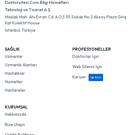
Doktorsitesi Com Bilgi Hizmetleri
Teknoloji ve Ticaret A.Ş.
Maslak Mah. Ahi Evran Cd. A.O.S 55 Sokak No:2 Aksoy Plaza Giriş
Kat Kolektif House
İstanbul, Türkiye
SAĞLIK
PROFESYONELLER
Uzmanlar
Doktorlar İçin
Uzmanlık Alanları
Web Siteniz İçin
Hastalıklar
Kariyer
İşe Alım
Hizmetler
Hastaneler
KURUMSAL
Hakkımızda
Bize Ulaşın
Gizlilik Politikası