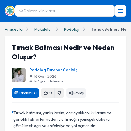
Doktor, klinik ara...
Anasayfa
Makaleler
Podoloji
Tırnak Batması Nedi
Tırnak Batması Nedir ve Neden
Oluşur?
Podolog Esranur Cankılıç
16 Ocak 2026
147
görüntülenme
Randevu Al
0
Paylaş
Tırnak batması; yanlış kesim, dar ayakkabı kullanımı ve
genetik faktörler nedeniyle tırnağın yumuşak dokuya
gömülerek ağrı ve enfeksiyona yol açmasıdır.