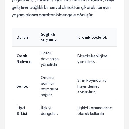
geliştiren sağlıklı bir sinyal olmaktan çıkarak, bireyin
yaşam alanını daraltan bir engele dönüşür.
Sağlıklı
Durum
Kronik Suçluluk
Suçluluk
Hatalı
Odak
Bireyin benliğine
davranışa
Noktası
yöneliktir.
yöneliktir.
Onarıcı
Sınır koymayı ve
adımlar
Sonuç
hayır demeyi
atılmasını
zorlaştırır.
sağlar.
İlişki
İlişkiyi
İlişkiyi koruma aracı
Etkisi
dengeler.
olarak kullanılır.