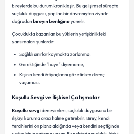
bireylerde bu durum kronikleşir. Bu gelişimsel süreçte
suçluluk duygusu, yapılan bir davranıştan ziyade
doğrudan
bireyin benliğine
yönelir.
Çocuklukta kazanılan bu yüklerin yetişkinlikteki
yansımaları şunlardır:
Sağlıklı sınırlar koymakta zorlanma,
Gerektiğinde "hayır" diyememe,
Kişinin kendi ihtiyaçlarını gözetirken direnç
yaşaması.
Koşullu Sevgi ve İlişkisel Çatışmalar
Koşullu sevgi
deneyimleri, suçluluk duygusunu bir
ilişkiyi koruma aracı haline getirebilir. Birey, kendi
tercihlerini ön plana aldığında veya kendini seçtiğinde
yoğun bir iç çatışma yaşar. Bu noktada suçluluk, kişiyi