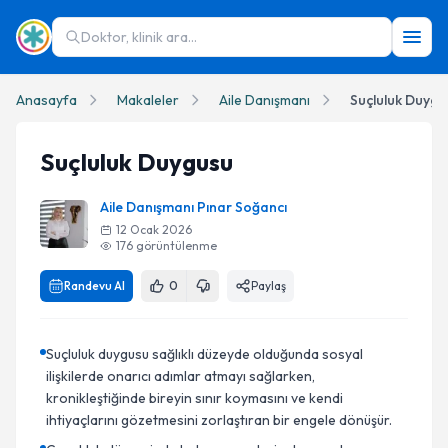
Doktor, klinik ara...
Anasayfa
Makaleler
Aile Danışmanı
Suçluluk Duygu
Suçluluk Duygusu
Aile Danışmanı Pınar Soğancı
12 Ocak 2026
176
görüntülenme
Randevu Al
0
Paylaş
Suçluluk duygusu sağlıklı düzeyde olduğunda sosyal
ilişkilerde onarıcı adımlar atmayı sağlarken,
kronikleştiğinde bireyin sınır koymasını ve kendi
ihtiyaçlarını gözetmesini zorlaştıran bir engele dönüşür.