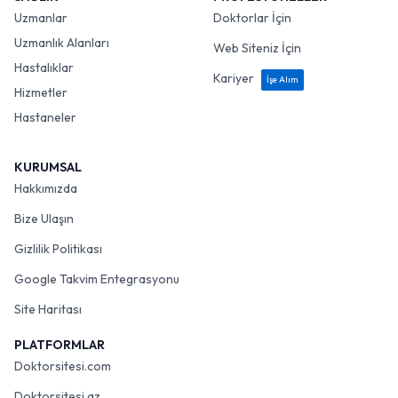
Uzmanlar
Doktorlar İçin
Uzmanlık Alanları
Web Siteniz İçin
Hastalıklar
Kariyer
İşe Alım
Hizmetler
Hastaneler
KURUMSAL
Hakkımızda
Bize Ulaşın
Gizlilik Politikası
Google Takvim Entegrasyonu
Site Haritası
PLATFORMLAR
Doktorsitesi.com
Doktorsitesi.az