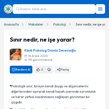
Doktor, klinik ara...
Anasayfa
Makaleler
Psikoloji
Sınır nedir, ne işe yar
Sınır nedir, ne işe yarar?
Klinik Psikolog Damla Devecioğlu
16 Aralık 2020
191
görüntülenme
Randevu Al
2
Paylaş
Psikolojik sınır, bireyin kendi duygu ve düşüncelerini
diğerlerinden ayırarak kendi hayatı üzerinde sorumluluk
ve karar yetkisi kazanmasını sağlayan görünmez bir
çizgidir.