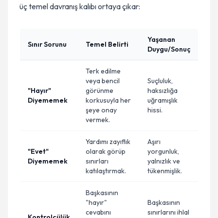
üç temel davranış kalıbı ortaya çıkar:
Yaşanan
Sınır Sorunu
Temel Belirti
Duygu/Sonuç
Terk edilme
veya bencil
Suçluluk,
"Hayır"
görünme
haksızlığa
Diyememek
korkusuyla her
uğramışlık
şeye onay
hissi.
vermek.
Yardımı zayıflık
Aşırı
"Evet"
olarak görüp
yorgunluk,
Diyememek
sınırları
yalnızlık ve
katılaştırmak.
tükenmişlik.
Başkasının
"hayır"
Başkasının
cevabını
sınırlarını ihlal
Kontrolcülük