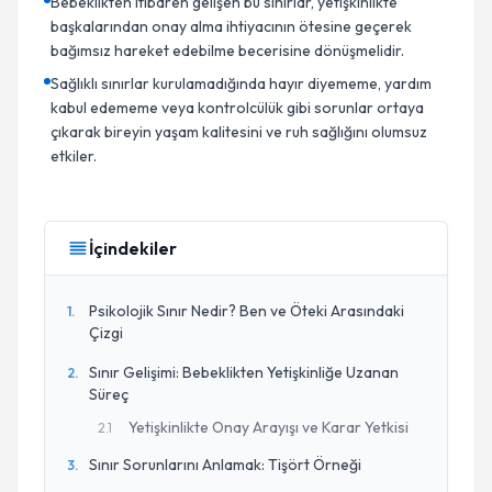
Bebeklikten itibaren gelişen bu sınırlar, yetişkinlikte
başkalarından onay alma ihtiyacının ötesine geçerek
bağımsız hareket edebilme becerisine dönüşmelidir.
Sağlıklı sınırlar kurulamadığında hayır diyememe, yardım
kabul edememe veya kontrolcülük gibi sorunlar ortaya
çıkarak bireyin yaşam kalitesini ve ruh sağlığını olumsuz
etkiler.
İçindekiler
Psikolojik Sınır Nedir? Ben ve Öteki Arasındaki
1
.
Çizgi
Sınır Gelişimi: Bebeklikten Yetişkinliğe Uzanan
2
.
Süreç
Yetişkinlikte Onay Arayışı ve Karar Yetkisi
2
.
1
Sınır Sorunlarını Anlamak: Tişört Örneği
3
.