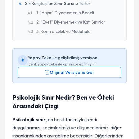
Sık Karşılaşılan Sınır Sorunu Türleri
4
.
1. "Hayır" Diyememenin Bedeli
4
.
1
2. "Evet" Diyememek ve Katı Sınırlar
4
.
2
3. Kontrolcülük ve Müdahale
4
.
3
Yapay Zeka ile geliştirilmiş versiyon
İçerik yapay zeka ile optimize edilmiştir
Orijinal Versiyonu Gör
Psikolojik Sınır Nedir? Ben ve Öteki
Arasındaki Çizgi
Psikolojik sınır
, en basit tanımıyla kendi
duygularımızı, seçimlerimizi ve düşüncelerimizi diğer
insanlarınkinden ayırabilme becerisidir. Diğerlerinden