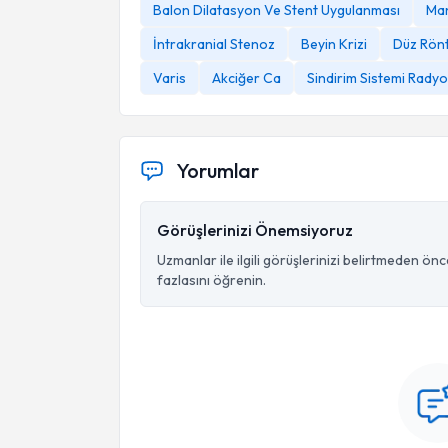
Balon Dilatasyon Ve Stent Uygulanması
Man
İntrakranial Stenoz
Beyin Krizi
Düz Rönt
Varis
Akciğer Ca
Sindirim Sistemi Radyol
Yorumlar
Görüşlerinizi Önemsiyoruz
Uzmanlar ile ilgili görüşlerinizi belirtmeden ön
fazlasını öğrenin.