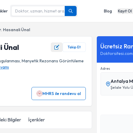
ikler
Blog
Kayıt Ol
r. Hasanali Ünal
Ücretsiz Ra
i Ünal
Takip Et
Doktorsitesi.com
Uygulanması, Manyetik Rezonans Görüntüleme
vamı
Adres
Antalya M
Şelale Yolu
MHRS ile randevu al
eki Bilgiler
İçerikler