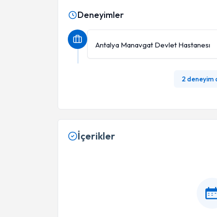
Deneyimler
Antalya Manavgat Devlet Hastanesı
2 deneyim
İçerikler