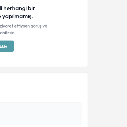
li herhangi bir
 yapılmamış.
ziyaret ettiysen görüş ve
bilirsin.
Ekle