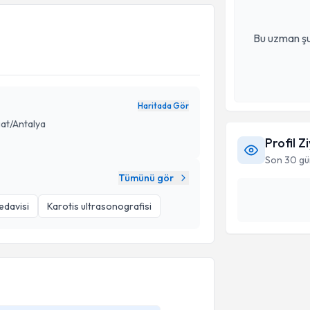
Bu uzman şu
Haritada Gör
at/Antalya
Profil Z
Son 30 gü
Tümünü gör
edavisi
Karotis ultrasonografisi