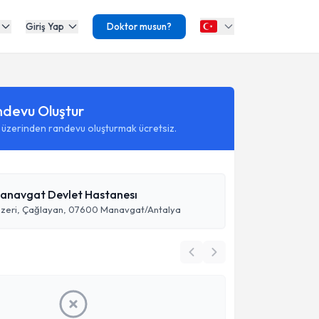
Giriş Yap
Doktor musun?
ndevu Oluştur
 üzerinden randevu oluşturmak ücretsiz.
anavgat Devlet Hastanesı
 Üzeri, Çağlayan, 07600 Manavgat/Antalya