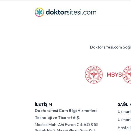
Doktorsitesi.com Sağlık 
İLETİŞİM
SAĞLI
Doktorsitesi Com Bilgi Hizmetleri
Uzman
Teknoloji ve Ticaret A.Ş.
Uzmanlı
Maslak Mah. Ahi Evran Cd. A.O.S 55
Hastalı
Sokak No:2 Aksoy Plaza Giriş Kat