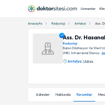
Uzmanlar
Klin
Anasayfa
Radyoloji
Antalya
Ass. D
Ass. Dr. Hasanal
Radyoloji
Balon Dilatasyon Ve Stent 
(MR), İntrakranial Stenoz
de
Antalya
1 Adres
Ass. Dr. Hasanali Ünal Profil Fotoğrafı
Adresler
Hakkında
Yorumlar
Mesl