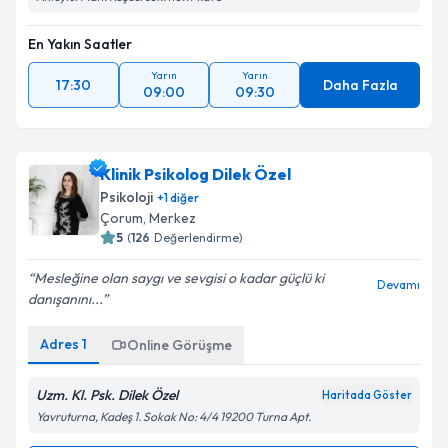
En Yakın Saatler
Yarın
Yarın
17:30
Daha Fazla
09:00
09:30
Klinik Psikolog Dilek Özel
Psikoloji
+
1
diğer
Çorum
,
Merkez
5
(
126
Değerlendirme)
Mesleğine olan saygı ve sevgisi o kadar güçlü ki
Devamı
danışanını...
Adres
1
Online Görüşme
Uzm. Kl. Psk. Dilek Özel
Haritada Göster
Yavruturna, Kadeş 1. Sokak No: 4/4 19200 Turna Apt.