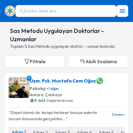
Doktor, klinik ara...
Sas Metodu Uygulayan Doktorlar -
Uzmanlar
Toplam
5
Sas Metodu
uygulayan doktor - uzman bulundu.
Filtrele
Akıllı Sıralama
Uzm. Psk. Mustafa Cem Oğuz
Psikoloji
+
1
diğer
Ankara
,
Çankaya
5
(
465
Değerlendirme)
Gayet olumlu bir terapi herkese tavsiye ederim
Devamı
hocam konusunda gerçekten...
Adres
1
Adres
2
Adres
3
Adres
4
Adres
5
Adres