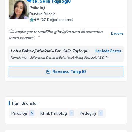
Klinik Psikolog Berken Gündüz
için randevu takvimi
Psk. Selin Taşlıoğlu
talebi oluşturun. Size bu uzmandan randevu almanız
Psikoloji
için bir takvim hazırlandığında e-posta ile
Burdur
,
Bucak
bilgilendireceğiz.
4.9
(
27
Değerlendirme)
E-posta Adresiniz
İlk başta çok tereddütle gitmiştim ama İlk seanstan
Devamı
sonra kendimi...
Lotus Psikoloji Merkezi - Psk. Selin Taşlıoğlu
Haritada Göster
Konak Mah. Süleyman Demirel Bulv. No:4 Aktaş Plaza Kat:2 D:14
Kişisel verilerimin işlenmesine ilişkin
Aydınlatma
Metni
'ni okudum ve kişisel verilerimin belirtilen
kapsamda işlenmesini kabul ediyorum.
Randevu Talep Et
Randevu Takvimi Talebi
Takvim Talebini Gönder
Psk. Selin Taşlıoğlu
için randevu takvimi talebi
oluşturun. Size bu uzmandan randevu almanız için bir
İlgili Branşlar
takvim hazırlandığında e-posta ile bilgilendireceğiz.
Psikoloji
Klinik Psikolog
Pedagoji
5
1
1
E-posta Adresiniz