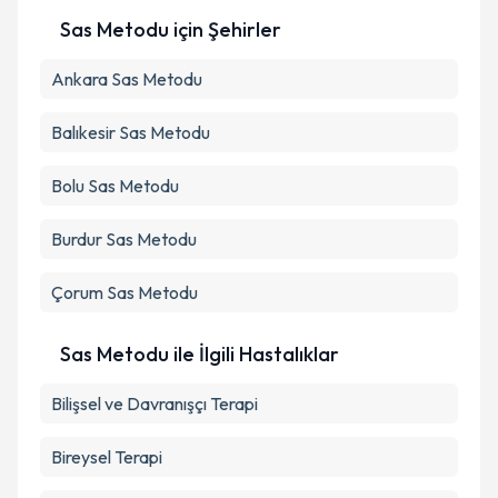
Sas Metodu
için Şehirler
Kişisel verilerimin işlenmesine ilişkin
Aydınlatma
Ankara
Metni
Sas Metodu
'ni okudum ve kişisel verilerimin belirtilen
kapsamda işlenmesini kabul ediyorum.
Balıkesir
Sas Metodu
Takvim Talebini Gönder
Bolu
Sas Metodu
Burdur
Sas Metodu
Çorum
Sas Metodu
Sas Metodu ile İlgili Hastalıklar
Bilişsel ve Davranışçı Terapi
Bireysel Terapi