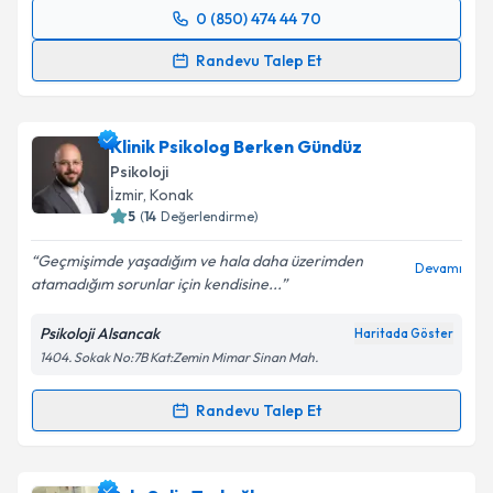
0 (850) 474 44 70
Randevu Takvimi Talebi
Randevu Talep Et
Klinik Psikolog Dilek Özel
için randevu takvimi
talebi oluşturun. Size bu uzmandan randevu almanız
Klinik Psikolog Berken Gündüz
için bir takvim hazırlandığında e-posta ile
bilgilendireceğiz.
Psikoloji
İzmir
,
Konak
E-posta Adresiniz
5
(
14
Değerlendirme)
Geçmişimde yaşadığım ve hala daha üzerimden
Devamı
atamadığım sorunlar için kendisine...
Kişisel verilerimin işlenmesine ilişkin
Aydınlatma
Psikoloji Alsancak
Haritada Göster
Metni
'ni okudum ve kişisel verilerimin belirtilen
1404. Sokak No:7B Kat:Zemin Mimar Sinan Mah.
kapsamda işlenmesini kabul ediyorum.
Randevu Talep Et
Randevu Takvimi Talebi
Takvim Talebini Gönder