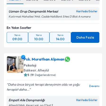
Uzman Grup Danışmanlık Merkezi
Haritada Göster
Kızılırmak Mahallesi 1446. Cadde HalkBank Sitesi D Blok A numara
En Yakın Saatler
Yarın
Yarın
Yarın
Daha Fazla
09:00
10:00
14:00
Psk. Murathan Alpman
Psikoloji
Balıkesir
,
Altıeylül
5
(
19
Değerlendirme)
Daha önce birçok terapi deneyimim oldu ve çoğu
Devamı
terapist daha...
Empati Aile Danışmanlığı
Haritada Göster
Altıeylül Mah. Keçeci sok. no:17 kat 3