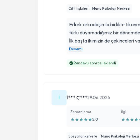
Çift İlişkileri
Mana Psikoloji Merkezi
Erkek arkadaşımla birlikte tıkanma
türlü duyamadığımız bir dönemde ç
İlk başta ikimizin de çekinceleri v
profesyonel ve tarafsız yaklaşımı
Devamı
hissettik. Sayesinde birbirimizi y
Randevu sonrası eklendi
sorunları sağlıklı bir şekilde çözm
güzel, huzurlu ve birbirimizi gerç
İlişkisine bir şans vermek ve bağı
kesinlikle tavsiye ederim. Emekler
İ
İ*** Ç***
🙏🏻
29.06.2026
Zamanlama
İlgi
★
★
★
★
★
★
★
★
★
5.0
Sosyal anksiyete
Mana Psikoloji Merkezi