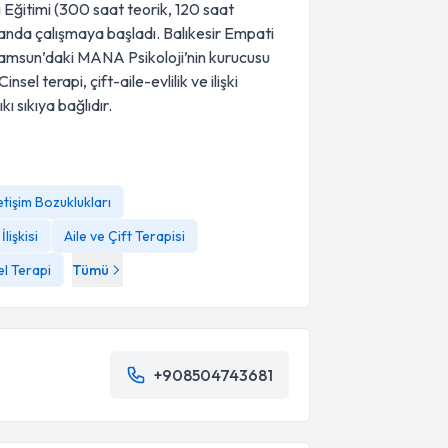
 Eğitimi (300 saat teorik, 120 saat
anda çalışmaya başladı. Balıkesir Empati
Samsun’daki MANA Psikoloji’nin kurucusu
sel terapi, çift-aile-evlilik ve ilişki
ıkı sıkıya bağlıdır.
İletişim Bozuklukları
İlişkisi
Aile ve Çift Terapisi
el Terapi
Tümü
+908504743681