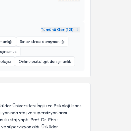
Tümünü Gör (
121
)
şmanlığı
Sınav stresi danışmanlığı
ajinismus
olojisi
Online psikolojik danışmanlık
ar Üniversitesi İngilizce Psikoloji lisans
 yanında staj ve süpervizyonlarını
lü staj yaptı. Prof. Dr. Ebru
i ve süpervizyon aldı. Üsküdar