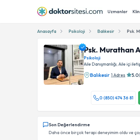
Uzmanlar
Klin
Anasayfa
Psikoloji
Balıkesir
Psk. 
Psk. Murathan 
Psikoloji
Aile Danışmanlığı, Aile içi ileti
Balıkesir
5.0
1 Adres
Psk. Murathan Alpman Profil Fotoğrafı
0 (850) 474 36 81
Son Değerlendirme
Daha önce birçok terapi deneyimim oldu ve çoğ