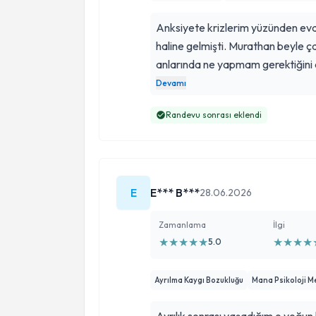
Anksiyete krizlerim yüzünden evde
haline gelmişti. Murathan beyle ç
anlarında ne yapmam gerektiğini 
kontrolünü yeniden elime almamı 
Devamı
Randevu sonrası eklendi
E
E*** B***
28.06.2026
Zamanlama
İlgi
★
★
★
★
★
★
★
★
★
5.0
Ayrılma Kaygı Bozukluğu
Mana Psikoloji M