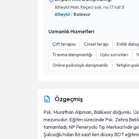
Altıeylül Mah. Keçeci sok. no:17 kat 3
Altıeylül
Balıkesir
/
Uzmanlık Hizmetleri
Çift terapisi
Cinsel terapi
Evlilik danı
Travma danışmanlığı
Uyku sorunları
V
Online psikolojik danişmanlik
Yetişkin psik
Özgeçmiş
Psk. Murathan Alpman, Balıkesir doğumlu. Üsküd
mezunudur. Eğitim sürecinde Psk. Zehra Bekki
tamamladı; NP Feneryolu Tıp Merkezi’nde gönül
Şalcıoğlu’ndan 86 saat ileri düzey BDT eğitim