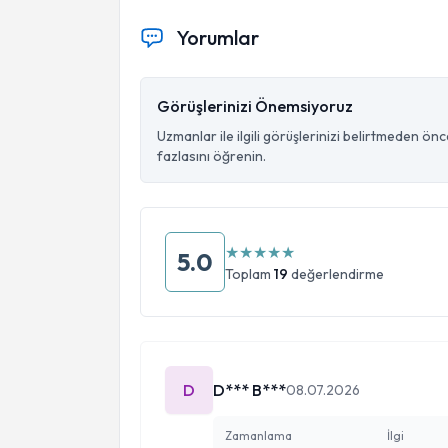
Yorumlar
Görüşlerinizi Önemsiyoruz
Uzmanlar ile ilgili görüşlerinizi belirtmeden ön
fazlasını öğrenin.
★
★
★
★
★
5.0
Toplam
19
değerlendirme
D
D*** B***
08.07.2026
Zamanlama
İlgi