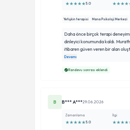
★
★
★
★
★
★
★
★
★
5.0
Yetişkin terapisi
Mana Psikoloji Merkezi
Daha önce birçok terapi deneyimi
dinleyici konumunda kaldı. Murat
itibaren güven veren bir alan oluş
çerçeve sunarak yaşadığım sorunl
Devamı
oldu ve bu konuda nasıl bir yol i
Randevu sonrası eklendi
cesaretlendirdi. Kendisi gerçekten 
B
B*** A***
29.06.2026
Zamanlama
İlgi
★
★
★
★
★
★
★
★
★
5.0