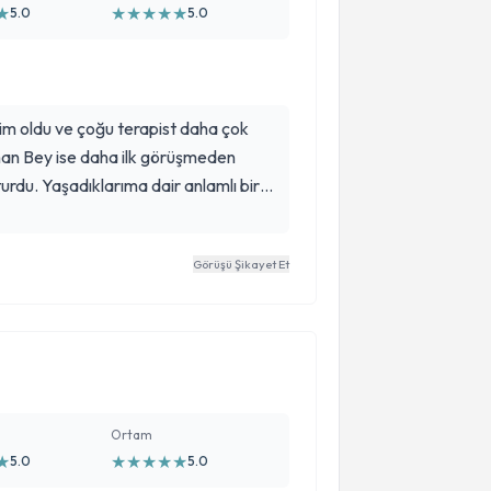
★
★
★
★
★
★
5.0
5.0
m oldu ve çoğu terapist daha çok
han Bey ise daha ilk görüşmeden
turdu. Yaşadıklarıma dair anlamlı bir
arın asıl kaynağını görmeme yardımcı
zleyebileceğim konusunda beni
Görüşü Şikayet Et
çok pozitif ve güvenilir bir terapist.
Ortam
★
★
★
★
★
★
5.0
5.0