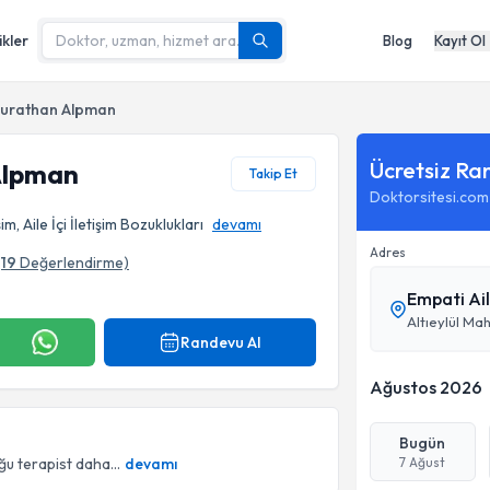
ikler
Blog
Kayıt Ol
Murathan Alpman
Ücretsiz Ra
Alpman
Takip Et
Doktorsitesi.com
şim, Aile İçi İletişim Bozuklukları
devamı
Adres
(
19
Değerlendirme)
Empati Ai
Altıeylül Mah
Randevu Al
Ağustos 2026
Bugün
u terapist daha...
devamı
7 Ağust