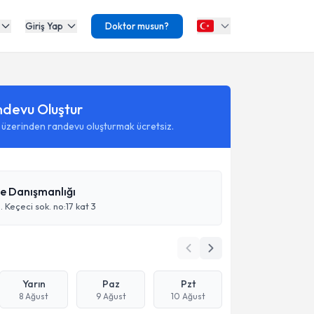
Giriş Yap
Doktor musun?
ndevu Oluştur
 üzerinden randevu oluşturmak ücretsiz.
le Danışmanlığı
. Keçeci sok. no:17 kat 3
Yarın
Paz
Pzt
8 Ağust
9 Ağust
10 Ağust