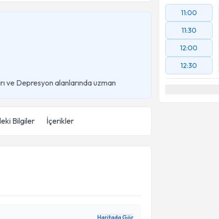
11:00
11:30
12:00
12:30
ları ve Depresyon alanlarında uzman
eki Bilgiler
İçerikler
Haritada Gör