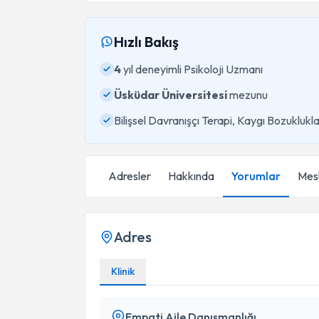
Hızlı Bakış
4
yıl deneyimli Psikoloji Uzmanı
Üsküdar Üniversitesi
mezunu
Bilişsel Davranışçı Terapi, Kaygı Bozukluk
Adresler
Hakkında
Yorumlar
Mesl
Adres
Klinik
Empati Aile Danışmanlığı