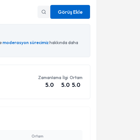
Görüş Ekle
ce
moderasyon sürecimiz
hakkında daha
Zamanlama
İlgi
Ortam
5.0
5.0
5.0
Ortam