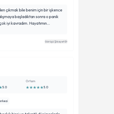
n çıkmak bile benim için bir işkence
alışmaya başladıktan sonra o panik
çok iyi kavradım. Hayatımın
sağladı, minnettarım.
Görüşü Şikayet Et
Ortam
★
★
★
★
★
★
5.0
5.0
erkezi