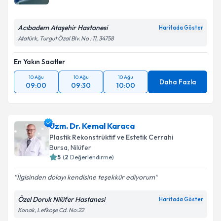
Acıbadem Ataşehir Hastanesi
Haritada Göster
Atatürk, Turgut Özal Blv. No : 11, 34758
En Yakın Saatler
10 Ağu
10 Ağu
10 Ağu
Daha Fazla
09:00
09:30
10:00
Uzm. Dr. Kemal Karaca
Plastik Rekonstrüktif ve Estetik Cerrahi
Bursa
, Nilüfer
5
(
2
Değerlendirme)
İlgisinden dolayı kendisine teşekkür ediyorum
Özel Doruk Nilüfer Hastanesi
Haritada Göster
Konak, Lefkoşe Cd. No:22