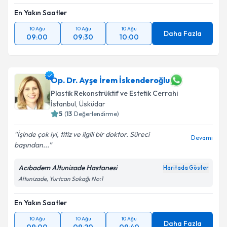
En Yakın Saatler
10 Ağu
10 Ağu
10 Ağu
Daha Fazla
09:00
09:30
10:00
Op. Dr. Ayşe İrem İskenderoğlu
Plastik Rekonstrüktif ve Estetik Cerrahi
İstanbul
, Üsküdar
5
(
13
Değerlendirme)
İşinde çok iyi, titiz ve ilgili bir doktor. Süreci
Devamı
başından...
Acıbadem Altunizade Hastanesi
Haritada Göster
Altunizade, Yurtcan Sokağı No:1
En Yakın Saatler
10 Ağu
10 Ağu
10 Ağu
Daha Fazla