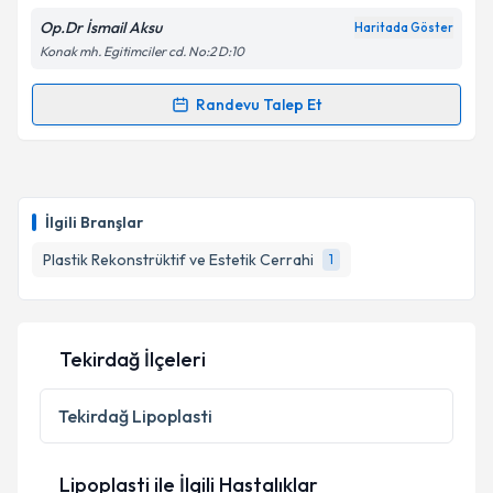
Metni
'ni okudum ve kişisel verilerimin belirtilen
Op.Dr İsmail Aksu
Haritada Göster
kapsamda işlenmesini kabul ediyorum.
Konak mh. Egitimciler cd. No:2 D:10
Takvim Talebini Gönder
Randevu Talep Et
Randevu Takvimi Talebi
Op. Dr. İsmail Aksu
için randevu takvimi talebi
oluşturun. Size bu uzmandan randevu almanız için bir
İlgili Branşlar
takvim hazırlandığında e-posta ile bilgilendireceğiz.
Plastik Rekonstrüktif ve Estetik Cerrahi
1
E-posta Adresiniz
Tekirdağ İlçeleri
Kişisel verilerimin işlenmesine ilişkin
Aydınlatma
Metni
'ni okudum ve kişisel verilerimin belirtilen
Tekirdağ
Lipoplasti
kapsamda işlenmesini kabul ediyorum.
Lipoplasti ile İlgili Hastalıklar