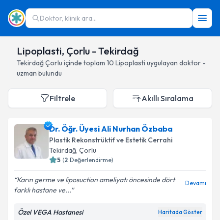
Doktor, klinik ara...
Lipoplasti, Çorlu - Tekirdağ
Tekirdağ
Çorlu
içinde toplam
10
Lipoplasti
uygulayan doktor -
uzman bulundu
Filtrele
Akıllı Sıralama
Dr. Öğr. Üyesi Ali Nurhan Özbaba
Plastik Rekonstrüktif ve Estetik Cerrahi
Tekirdağ
, Çorlu
5
(
2
Değerlendirme)
Karın germe ve liposuction ameliyatı öncesinde dört
Devamı
farklı hastane ve...
Özel VEGA Hastanesi
Haritada Göster