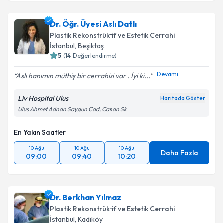
Dr. Öğr. Üyesi Aslı Datlı
Plastik Rekonstrüktif ve Estetik Cerrahi
İstanbul
, Beşiktaş
5
(
14
Değerlendirme)
Devamı
Aslı hanımın müthiş bir cerrahisi var . İyi ki...
Liv Hospital Ulus
Haritada Göster
Ulus Ahmet Adnan Saygun Cad, Canan Sk
En Yakın Saatler
10 Ağu
10 Ağu
10 Ağu
Daha Fazla
09:00
09:40
10:20
Dr. Berkhan Yılmaz
Plastik Rekonstrüktif ve Estetik Cerrahi
İstanbul
, Kadıköy