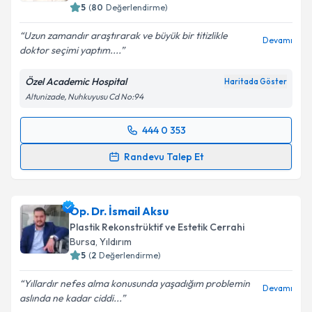
5
(
80
Değerlendirme)
Uzun zamandır araştırarak ve büyük bir titizlikle
Devamı
doktor seçimi yaptım....
Özel Academic Hospital
Haritada Göster
Altunizade, Nuhkuyusu Cd No:94
444 0 353
Randevu Takvimi Talebi
Randevu Talep Et
Op. Dr. Jehat Kızılkan
için randevu takvimi talebi
oluşturun. Size bu uzmandan randevu almanız için bir
Op. Dr. İsmail Aksu
takvim hazırlandığında e-posta ile bilgilendireceğiz.
Plastik Rekonstrüktif ve Estetik Cerrahi
E-posta Adresiniz
Bursa
, Yıldırım
5
(
2
Değerlendirme)
Yıllardır nefes alma konusunda yaşadığım problemin
Devamı
aslında ne kadar ciddi...
Kişisel verilerimin işlenmesine ilişkin
Aydınlatma