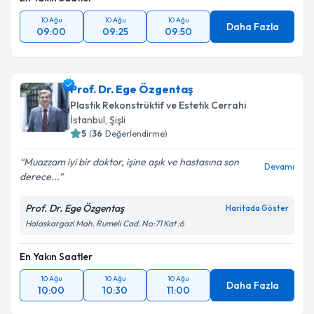
10 Ağu
10 Ağu
10 Ağu
Daha Fazla
09:00
09:25
09:50
Prof. Dr. Ege Özgentaş
Plastik Rekonstrüktif ve Estetik Cerrahi
İstanbul
, Şişli
5
(
36
Değerlendirme)
Muazzam iyi bir doktor, işine aşık ve hastasına son
Devamı
derece...
Prof. Dr. Ege Özgentaş
Haritada Göster
Halaskargazi Mah. Rumeli Cad. No:71 Kat :6
En Yakın Saatler
10 Ağu
10 Ağu
10 Ağu
Daha Fazla
10:00
10:30
11:00