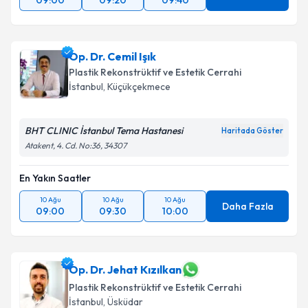
09:00
09:20
09:40
Op. Dr. Cemil Işık
Plastik Rekonstrüktif ve Estetik Cerrahi
İstanbul
, Küçükçekmece
BHT CLINIC İstanbul Tema Hastanesi
Haritada Göster
Atakent, 4. Cd. No:36, 34307
En Yakın Saatler
10 Ağu
10 Ağu
10 Ağu
Daha Fazla
09:00
09:30
10:00
Op. Dr. Jehat Kızılkan
Plastik Rekonstrüktif ve Estetik Cerrahi
İstanbul
, Üsküdar