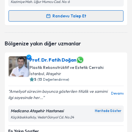
Kazimiye Mah. Uğur Mumcu Cad. No: 6
Randevu Talep Et
Randevu Takvimi Talebi
Dr. Öğr. Üyesi Ali Nurhan Özbaba
için randevu
Bölgenize yakın diğer uzmanlar
takvimi talebi oluşturun. Size bu uzmandan randevu
almanız için bir takvim hazırlandığında e-posta ile
bilgilendireceğiz.
Prof. Dr. Fatih Doğan
Plastik Rekonstrüktif ve Estetik Cerrahi
E-posta Adresiniz
İstanbul
, Ataşehir
5
(
13
Değerlendirme)
Ameliyat sürecim boyunca gösterilen titizlik ve samimi
Devamı
Kişisel verilerimin işlenmesine ilişkin
Aydınlatma
ilgi sayesinde her...
Metni
'ni okudum ve kişisel verilerimin belirtilen
kapsamda işlenmesini kabul ediyorum.
Medicana Ataşehir Hastanesi
Haritada Göster
Küçükbakkalköy, Vedat Günyol Cd. No:24
Takvim Talebini Gönder
En Yakın Saatler