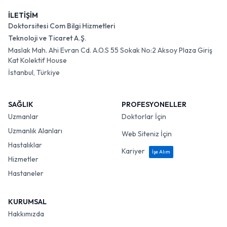
İLETİŞİM
Doktorsitesi Com Bilgi Hizmetleri
Teknoloji ve Ticaret A.Ş.
Maslak Mah. Ahi Evran Cd. A.O.S 55 Sokak No:2 Aksoy Plaza Giriş
Kat Kolektif House
İstanbul, Türkiye
SAĞLIK
PROFESYONELLER
Uzmanlar
Doktorlar İçin
Uzmanlık Alanları
Web Siteniz İçin
Hastalıklar
Kariyer
İşe Alım
Hizmetler
Hastaneler
KURUMSAL
Hakkımızda