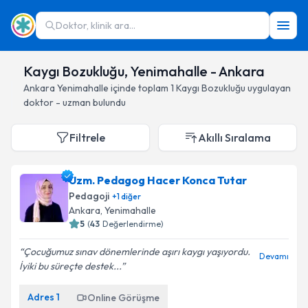
Doktor, klinik ara...
Kaygı Bozukluğu, Yenimahalle - Ankara
Ankara
Yenimahalle
içinde toplam
1
Kaygı Bozukluğu
uygulayan
doktor - uzman bulundu
Filtrele
Akıllı Sıralama
Uzm. Pedagog Hacer Konca Tutar
Pedagoji
+
1
diğer
Ankara
, Yenimahalle
5
(
43
Değerlendirme)
Çocuğumuz sınav dönemlerinde aşırı kaygı yaşıyordu.
Devamı
İyiki bu süreçte destek...
Adres
1
Online Görüşme