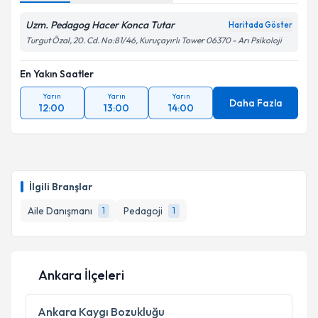
Uzm. Pedagog Hacer Konca Tutar
Haritada Göster
Turgut Özal, 20. Cd. No:81/46, Kuruçayırlı Tower 06370 - Arı Psikoloji
En Yakın Saatler
Yarın
Yarın
Yarın
Daha Fazla
12:00
13:00
14:00
İlgili Branşlar
Aile Danışmanı
Pedagoji
1
1
Ankara İlçeleri
Ankara
Kaygı Bozukluğu