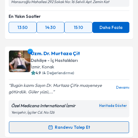
Mansuroğlu Mahallesi 292 Sokak No: 16 Selvili Apt. Zemin Kat
En Yakın Saatler
13:50
14:30
15:10
Daha Fazla
Uzm. Dr. Murtaza Çit
Dahiliye - İç Hastalıkları
İzmir
, Konak
4.9
(
4
Değerlendirme)
Bugün kızımı Sayın Dr. Murtaza Çit'e muayeneye
Devamı
götürdük. Güler yüzü,...
Özel Medicana International İzmir
Haritada Göster
Yenişehir, İşçiler Cd. No:126
Randevu Talep Et
Randevu Takvimi Talebi