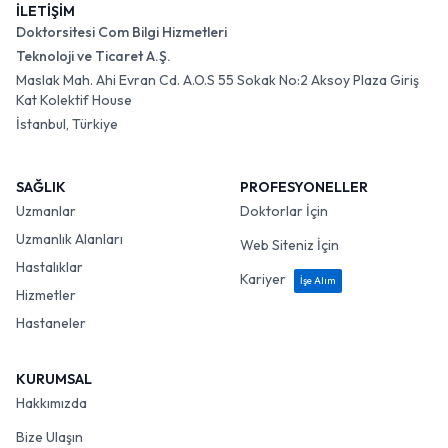
İLETİŞİM
Doktorsitesi Com Bilgi Hizmetleri
Teknoloji ve Ticaret A.Ş.
Maslak Mah. Ahi Evran Cd. A.O.S 55 Sokak No:2 Aksoy Plaza Giriş
Kat Kolektif House
İstanbul, Türkiye
SAĞLIK
PROFESYONELLER
Uzmanlar
Doktorlar İçin
Uzmanlık Alanları
Web Siteniz İçin
Hastalıklar
Kariyer
İşe Alım
Hizmetler
Hastaneler
KURUMSAL
Hakkımızda
Bize Ulaşın