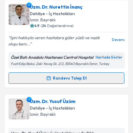
Takvim Talebini Gönder
Uzm. Dr. Hakan Demirel
için randevu takvimi talebi
Uzm. Dr. Nurettin İnanç
oluşturun. Size bu uzmandan randevu almanız için bir
Dahiliye - İç Hastalıkları
takvim hazırlandığında e-posta ile bilgilendireceğiz.
İzmir
, Bayraklı
4.9
(
24
Değerlendirme)
E-posta Adresiniz
İşini hakkıyla veren hastalara güler yüzlü ve nazik
Devamı
oluşu beni...
Özel Batı Anadolu Hastanesi Central Hospıtal
Haritada Göster
Kişisel verilerimin işlenmesine ilişkin
Aydınlatma
Fuat Edip Baksi, Zeki Yavaş Sk. 2/2, 35540 Bayraklı/İzmir, Turkey
Metni
'ni okudum ve kişisel verilerimin belirtilen
kapsamda işlenmesini kabul ediyorum.
Randevu Talep Et
Randevu Takvimi Talebi
Takvim Talebini Gönder
Uzm. Dr. Nurettin İnanç
için randevu takvimi talebi
Uzm. Dr. Yusuf Üzüm
oluşturun. Size bu uzmandan randevu almanız için bir
Dahiliye - İç Hastalıkları
takvim hazırlandığında e-posta ile bilgilendireceğiz.
İzmir
, Bayraklı
E-posta Adresiniz