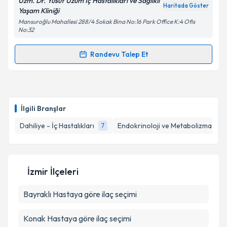
Uzm. Dr. Yusuf Üzüm İç Hastalıkları ve Sağlıklı
Haritada Göster
Yaşam Kliniği
Mansuroğlu Mahallesi 288/4 Sokak Bina No:16 Park Office K:4 Ofis
No:32
Kişisel verilerimin işlenmesine ilişkin
Aydınlatma
Metni
'ni okudum ve kişisel verilerimin belirtilen
Randevu Talep Et
kapsamda işlenmesini kabul ediyorum.
Randevu Takvimi Talebi
Takvim Talebini Gönder
Uzm. Dr. Yusuf Üzüm
için randevu takvimi talebi
oluşturun. Size bu uzmandan randevu almanız için bir
İlgili Branşlar
takvim hazırlandığında e-posta ile bilgilendireceğiz.
Dahiliye - İç Hastalıkları
Endokrinoloji ve Metabolizma Hasta
7
E-posta Adresiniz
İzmir İlçeleri
Kişisel verilerimin işlenmesine ilişkin
Aydınlatma
Bayraklı
Metni
Hastaya göre ilaç seçimi
'ni okudum ve kişisel verilerimin belirtilen
kapsamda işlenmesini kabul ediyorum.
Konak
Hastaya göre ilaç seçimi