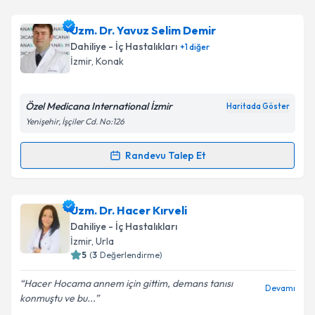
Uzm. Dr. Murtaza Çit
için randevu takvimi talebi
Uzm. Dr. Yavuz Selim Demir
oluşturun. Size bu uzmandan randevu almanız için bir
Dahiliye - İç Hastalıkları
+
1
diğer
takvim hazırlandığında e-posta ile bilgilendireceğiz.
İzmir
, Konak
E-posta Adresiniz
Özel Medicana International İzmir
Haritada Göster
Yenişehir, İşçiler Cd. No:126
Kişisel verilerimin işlenmesine ilişkin
Aydınlatma
Randevu Talep Et
Randevu Takvimi Talebi
Metni
'ni okudum ve kişisel verilerimin belirtilen
kapsamda işlenmesini kabul ediyorum.
Uzm. Dr. Yavuz Selim Demir
için randevu takvimi
Uzm. Dr. Hacer Kırveli
talebi oluşturun. Size bu uzmandan randevu almanız
Takvim Talebini Gönder
Dahiliye - İç Hastalıkları
için bir takvim hazırlandığında e-posta ile
İzmir
, Urla
bilgilendireceğiz.
5
(
3
Değerlendirme)
E-posta Adresiniz
Hacer Hocama annem için gittim, demans tanısı
Devamı
konmuştu ve bu...