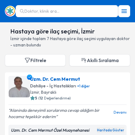
Doktor, klinik ara...
Hastaya göre ilaç seçimi, İzmir
İzmir
içinde toplam
7
Hastaya göre ilaç seçimi
uygulayan doktor
- uzman bulundu
Filtrele
Akıllı Sıralama
Uzm. Dr. Cem Mermut
Dahiliye - İç Hastalıkları
+
1
diğer
İzmir
, Bayraklı
5
(
12
Değerlendirme)
Alaninda deneyimli sorularıma cevap aldığım bir
Devamı
hocamız teşekkür ederim
Uzm. Dr. Cem Mermut Özel Muaynehanesi
Haritada Göster