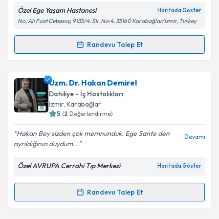
Özel Ege Yaşam Hastanesi
Haritada Göster
No, Ali Fuat Cebesoy, 9135/4. Sk. No:4, 35160 Karabağlar/İzmir, Turkey
Kişisel verilerimin işlenmesine ilişkin
Aydınlatma
Metni
'ni okudum ve kişisel verilerimin belirtilen
kapsamda işlenmesini kabul ediyorum.
Randevu Talep Et
Randevu Takvimi Talebi
Takvim Talebini Gönder
Uzm. Dr. Hacer Kırveli
için randevu takvimi talebi
Uzm. Dr. Hakan Demirel
oluşturun. Size bu uzmandan randevu almanız için bir
Dahiliye - İç Hastalıkları
takvim hazırlandığında e-posta ile bilgilendireceğiz.
İzmir
, Karabağlar
5
(
2
Değerlendirme)
E-posta Adresiniz
Hakan Bey sizden çok memnunduk. Ege Sante den
Devamı
ayrıldığınızı duydum...
Özel AVRUPA Cerrahi Tıp Merkezi
Haritada Göster
Kişisel verilerimin işlenmesine ilişkin
Aydınlatma
Metni
'ni okudum ve kişisel verilerimin belirtilen
kapsamda işlenmesini kabul ediyorum.
Randevu Talep Et
Randevu Takvimi Talebi