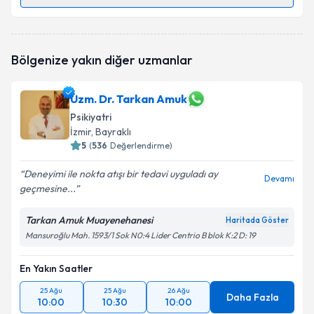
Randevu Takvimi Talebi
Uzm. Dr. Sıla Yüce Çıtır
için randevu takvimi talebi
Bölgenize yakın diğer uzmanlar
oluşturun. Size bu uzmandan randevu almanız için bir
takvim hazırlandığında e-posta ile bilgilendireceğiz.
Uzm. Dr. Tarkan Amuk
E-posta Adresiniz
Psikiyatri
İzmir
, Bayraklı
5
(
536
Değerlendirme)
Kişisel verilerimin işlenmesine ilişkin
Aydınlatma
Deneyimi ile nokta atışı bir tedavi uyguladı ay
Devamı
Metni
'ni okudum ve kişisel verilerimin belirtilen
geçmesine...
kapsamda işlenmesini kabul ediyorum.
Tarkan Amuk Muayenehanesi
Haritada Göster
Mansuroğlu Mah. 1593/1 Sok N0:4 Lider Centrio B blok K:2 D: 19
Takvim Talebini Gönder
En Yakın Saatler
25 Ağu
25 Ağu
26 Ağu
Daha Fazla
10:00
10:30
10:00