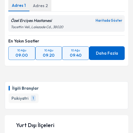
Adres
1
Adres
2
Özel Erciyes Hastanesi
Haritada Göster
Tacettin Veli, Lalezade Cd., 38020
En Yakın Saatler
10 Ağu
10 Ağu
10 Ağu
Daha Fazla
09:00
09:20
09:40
İlgili Branşlar
Psikiyatri
1
Yurt Dışı İlçeleri