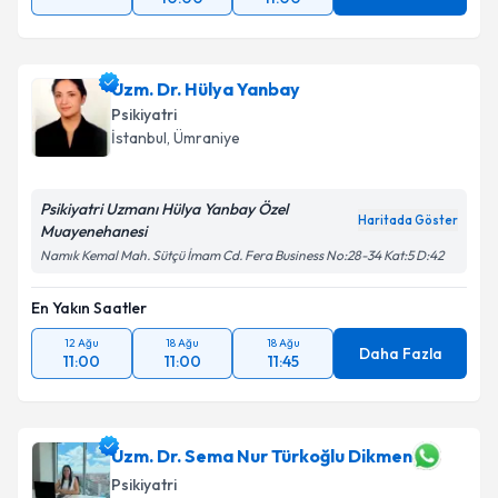
Uzm. Dr. Hülya Yanbay
Psikiyatri
İstanbul
, Ümraniye
Psikiyatri Uzmanı Hülya Yanbay Özel
Haritada Göster
Muayenehanesi
Namık Kemal Mah. Sütçü İmam Cd. Fera Business No:28-34 Kat:5 D:42
En Yakın Saatler
12 Ağu
18 Ağu
18 Ağu
Daha Fazla
11:00
11:00
11:45
Uzm. Dr. Sema Nur Türkoğlu Dikmen
Psikiyatri