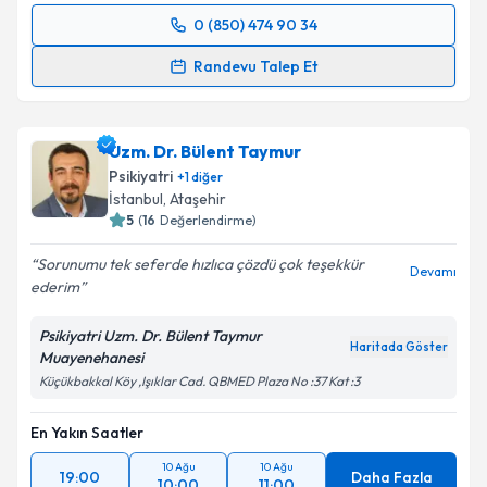
0 (850) 474 90 34
Randevu Takvimi Talebi
Randevu Talep Et
Dr. Azad Günderci
için randevu takvimi talebi
oluşturun. Size bu uzmandan randevu almanız için bir
Uzm. Dr. Bülent Taymur
takvim hazırlandığında e-posta ile bilgilendireceğiz.
Psikiyatri
+
1
diğer
E-posta Adresiniz
İstanbul
, Ataşehir
5
(
16
Değerlendirme)
Sorunumu tek seferde hızlıca çözdü çok teşekkür
Devamı
ederim
Kişisel verilerimin işlenmesine ilişkin
Aydınlatma
Metni
'ni okudum ve kişisel verilerimin belirtilen
Psikiyatri Uzm. Dr. Bülent Taymur
kapsamda işlenmesini kabul ediyorum.
Haritada Göster
Muayenehanesi
Küçükbakkal Köy ,Işıklar Cad. QBMED Plaza No :37 Kat :3
Takvim Talebini Gönder
En Yakın Saatler
10 Ağu
10 Ağu
19:00
Daha Fazla
10:00
11:00