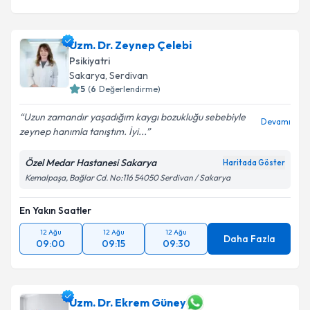
Uzm. Dr. Zeynep Çelebi
Psikiyatri
Sakarya
, Serdivan
5
(
6
Değerlendirme)
Uzun zamandır yaşadığım kaygı bozukluğu sebebiyle
Devamı
zeynep hanımla tanıştım. İyi...
Özel Medar Hastanesi Sakarya
Haritada Göster
Kemalpaşa, Bağlar Cd. No:116 54050 Serdivan / Sakarya
En Yakın Saatler
12 Ağu
12 Ağu
12 Ağu
Daha Fazla
09:00
09:15
09:30
Uzm. Dr. Ekrem Güney