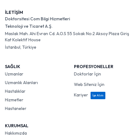
İLETİŞİM
Doktorsitesi Com Bilgi Hizmetleri
Teknoloji ve Ticaret A.Ş.
Maslak Mah. Ahi Evran Cd. A.O.S 55 Sokak No:2 Aksoy Plaza Giriş
Kat Kolektif House
İstanbul, Türkiye
SAĞLIK
PROFESYONELLER
Uzmanlar
Doktorlar İçin
Uzmanlık Alanları
Web Siteniz İçin
Hastalıklar
Kariyer
İşe Alım
Hizmetler
Hastaneler
KURUMSAL
Hakkımızda