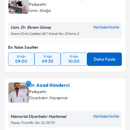
Psikiyatri
İzmir
, Aliağa
Uzm. Dr. Ekrem Güney
Haritada Göster
Kazım Dirik Caddesi 267. Sokak No: 3 Daire: 2
En Yakın Saatler
10 Ağu
10 Ağu
10 Ağu
Daha Fazla
09:00
09:30
10:00
Dr. Azad Günderci
Psikiyatri
Diyarbakır
, Kayapınar
Memorial Diyarbakır Hastanesi
Haritada Göster
Peyas, Fırat Blv. No: 12, 21070