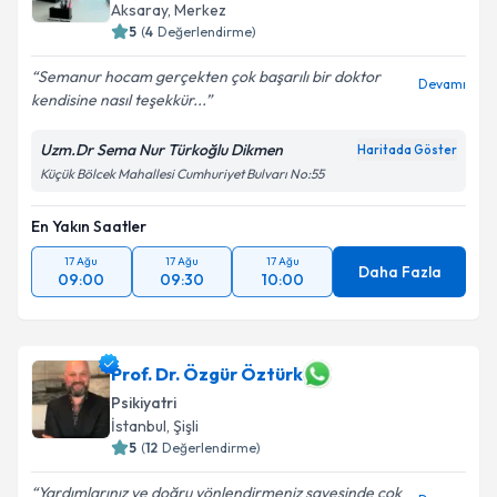
Aksaray
, Merkez
5
(
4
Değerlendirme)
Semanur hocam gerçekten çok başarılı bir doktor
Devamı
kendisine nasıl teşekkür...
Uzm.Dr Sema Nur Türkoğlu Dikmen
Haritada Göster
Küçük Bölcek Mahallesi Cumhuriyet Bulvarı No:55
En Yakın Saatler
17 Ağu
17 Ağu
17 Ağu
Daha Fazla
09:00
09:30
10:00
Prof. Dr. Özgür Öztürk
Psikiyatri
İstanbul
, Şişli
5
(
12
Değerlendirme)
Yardımlarınız ve doğru yönlendirmeniz sayesinde çok