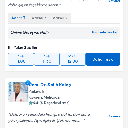
Devamı
daha iyiyim teşekkür ederim.
Adres
1
Adres
2
Adres
3
Online Görüşme Hattı
Haritada Göster
En Yakın Saatler
10 Ağu
10 Ağu
10 Ağu
Daha Fazla
11:00
11:30
12:00
Uzm. Dr. Salih Keleş
Psikiyatri
Kayseri
, Melikgazi
4.8
(
6
Değerlendirme)
Doktorun yanındaki hemşire doktordan daha
Devamı
güleryüzlüydü. Aşırı ilgiliydi. Çok memnun...