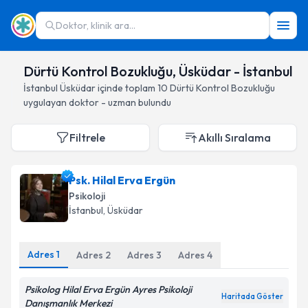
Doktor, klinik ara...
Dürtü Kontrol Bozukluğu, Üsküdar - İstanbul
İstanbul
Üsküdar
içinde toplam
10
Dürtü Kontrol Bozukluğu
uygulayan doktor - uzman bulundu
Filtrele
Akıllı Sıralama
Psk. Hilal Erva Ergün
Psikoloji
İstanbul
, Üsküdar
Adres
1
Adres
2
Adres
3
Adres
4
Psikolog Hilal Erva Ergün Ayres Psikoloji
Haritada Göster
Danışmanlık Merkezi