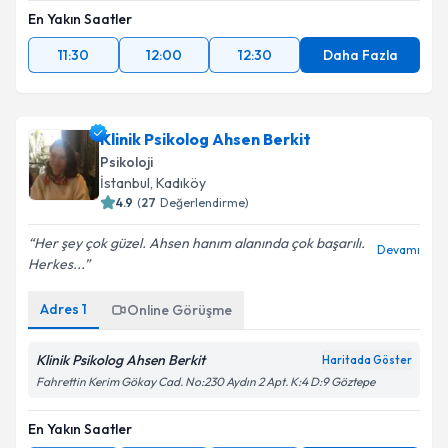
En Yakın Saatler
11:30
12:00
12:30
Daha Fazla
Klinik Psikolog Ahsen Berkit
Psikoloji
İstanbul
, Kadıköy
4.9
(
27
Değerlendirme)
Her şey çok güzel. Ahsen hanım alanında çok başarılı.
Devamı
Herkes...
Adres
1
Online Görüşme
Klinik Psikolog Ahsen Berkit
Haritada Göster
Fahrettin Kerim Gökay Cad. No:230 Aydın 2 Apt. K:4 D:9 Göztepe
En Yakın Saatler