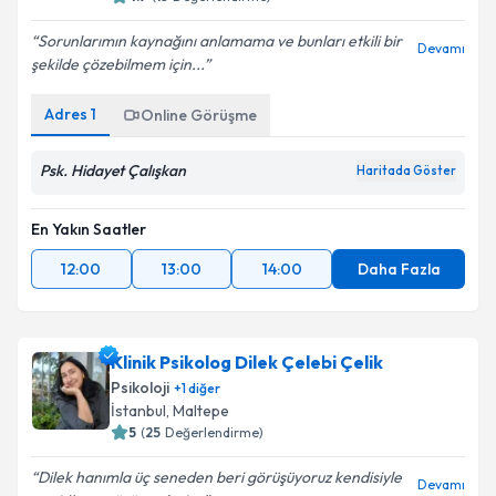
Sorunlarımın kaynağını anlamama ve bunları etkili bir
Devamı
şekilde çözebilmem için...
Kişisel verilerimin işlenmesine ilişkin
Aydınlatma
Adres
1
Online Görüşme
Metni
'ni okudum ve kişisel verilerimin belirtilen
kapsamda işlenmesini kabul ediyorum.
Psk. Hidayet Çalışkan
Haritada Göster
Takvim Talebini Gönder
En Yakın Saatler
12:00
13:00
14:00
Daha Fazla
Klinik Psikolog Dilek Çelebi Çelik
Psikoloji
+
1
diğer
İstanbul
, Maltepe
5
(
25
Değerlendirme)
Dilek hanımla üç seneden beri görüşüyoruz kendisiyle
Devamı