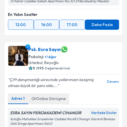
Ortaklar Caddesi Sabah Apartmanı No:3 D:3 Mecidiyeköy Meydan
En Yakın Saatler
12:00
16:00
17:00
Daha Fazla
Psk. Esra Sayın
Psikoloji
+
1
diğer
İstanbul
, Beyoğlu
5
(
995
Değerlendirme)
Çift danışmanlığı sürecinde yollarımızın kesişmiş
Devamı
olması büyük bir şans oldu....
Adres
1
Online Görüşme
ESRA SAYIN PSİKOAKADEMİ CİHANGİR
Haritada Göster
Kuloğlu Mahallesi Sıraselviler Caddesi No:68 Cihangir Garanti Bankası
Üstü Simge Apartmanı Kat:2