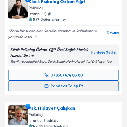
Klinik Psikolog Özkan Yiğit
Psikoloji
İstanbul
, Şişli
5
(
7
Değerlendirme)
Zorlu bir süreç olan kendini tanıma ve kabullenme
Devamı
yönünde içsel...
Klinik Psikolog Özkan Yiğit Özel Sağlık Meslek
Haritada Göster
Hizmet Birimi
Teşvikiye Mahallesi Sezai Selek Sokak No:14 Hersek Apt D:5 Nişantaşı
0 (850) 474 03 80
Randevu Takvimi Talebi
Randevu Talep Et
Klinik Psikolog Özkan Yiğit
için randevu takvimi
talebi oluşturun. Size bu uzmandan randevu almanız
Psk. Hidayet Çalışkan
için bir takvim hazırlandığında e-posta ile
bilgilendireceğiz.
Psikoloji
İstanbul
, Kadıköy
E-posta Adresiniz
4.9
(
15
Değerlendirme)