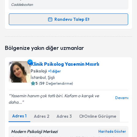
Caddebostan
Randevu Talep Et
Randevu Takvimi Talebi
Psk. Hilal Erva Ergün
için randevu takvimi talebi
Bölgenize yakın diğer uzmanlar
oluşturun. Size bu uzmandan randevu almanız için bir
takvim hazırlandığında e-posta ile bilgilendireceğiz.
Klinik Psikolog Yasemin Mısırlı
E-posta Adresiniz
Psikoloji
+
1
diğer
İstanbul
, Şişli
5
(
59
Değerlendirme)
Yasemin hanım çok tatlı biri. Kafam o karışık ve
Kişisel verilerimin işlenmesine ilişkin
Aydınlatma
Devamı
daha...
Metni
'ni okudum ve kişisel verilerimin belirtilen
kapsamda işlenmesini kabul ediyorum.
Adres
1
Adres
2
Adres
3
Online Görüşme
Takvim Talebini Gönder
Modern Psikoloji Merkezi
Haritada Göster