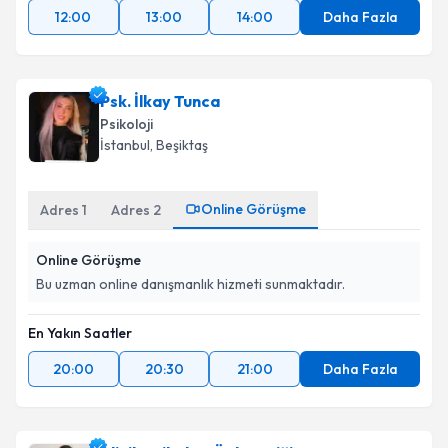
12:00
13:00
14:00
Daha Fazla
Psk. İlkay Tunca
Psikoloji
İstanbul
, Beşiktaş
Online Görüşme
Adres
1
Adres
2
Online Görüşme
Bu uzman online danışmanlık hizmeti sunmaktadır.
En Yakın Saatler
20:00
20:30
21:00
Daha Fazla