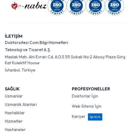
İLETİŞİM
Doktorsitesi Com Bilgi Hizmetleri
Teknoloji ve Ticaret A.Ş.
Maslak Mah. Ahi Evran Cd. A.O.S 55 Sokak No:2 Aksoy Plaza Giriş
Kat Kolektif House
İstanbul, Türkiye
SAĞLIK
PROFESYONELLER
Uzmanlar
Doktorlar İçin
Uzmanlık Alanları
Web Siteniz İçin
Hastalıklar
Kariyer
İşe Alım
Hizmetler
Hastaneler