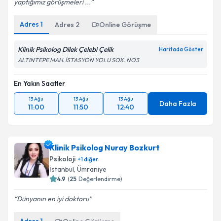
yaptığımız görüşmeleri ...
Adres
1
Adres
2
Online Görüşme
Klinik Psikolog Dilek Çelebi Çelik
Haritada Göster
ALTINTEPE MAH. İSTASYON YOLU SOK. NO3
En Yakın Saatler
13 Ağu
13 Ağu
13 Ağu
Daha Fazla
11:00
11:50
12:40
Klinik Psikolog Nuray Bozkurt
Psikoloji
+
1
diğer
İstanbul
, Ümraniye
4.9
(
25
Değerlendirme)
Dünyanın en iyi doktoru