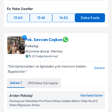
En Yakın Saatler
13:00
13:45
14:30
Daha Fazla
Psk. Sevcan Coşkun
Psikoloji
Afyonkarahisar
, Merkez
5
(
2
Değerlendirme)
Görüşmemizden ve ilginizden çok memnun kaldım.
Devamı
Teşekkürler
Adres
1
Online Görüşme
Arslan Psikoloji
Haritada Göster
Dumlupınar Mahallesi Prof Kamil Milas Caddesi Bahar Sitesi No:8/2
Vatan Bilgisayar Arkası