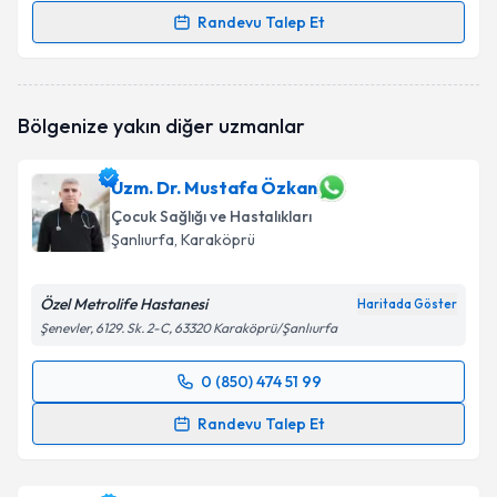
Randevu Talep Et
Randevu Takvimi Talebi
Uzm. Dr. Eda Kent
için randevu takvimi talebi
Bölgenize yakın diğer uzmanlar
oluşturun. Size bu uzmandan randevu almanız için bir
takvim hazırlandığında e-posta ile bilgilendireceğiz.
Uzm. Dr. Mustafa Özkan
E-posta Adresiniz
Çocuk Sağlığı ve Hastalıkları
Şanlıurfa
, Karaköprü
Özel Metrolife Hastanesi
Kişisel verilerimin işlenmesine ilişkin
Aydınlatma
Haritada Göster
Metni
'ni okudum ve kişisel verilerimin belirtilen
Şenevler, 6129. Sk. 2-C, 63320 Karaköprü/Şanlıurfa
kapsamda işlenmesini kabul ediyorum.
0 (850) 474 51 99
Randevu Takvimi Talebi
Takvim Talebini Gönder
Randevu Talep Et
Uzm. Dr. Mustafa Özkan
için randevu takvimi talebi
oluşturun. Size bu uzmandan randevu almanız için bir