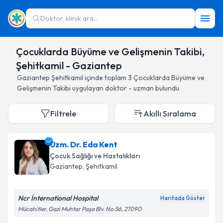
Doktor, klinik ara...
Çocuklarda Büyüme ve Gelişmenin Takibi,
Şehitkamil - Gaziantep
Gaziantep
Şehitkamil
içinde toplam
3
Çocuklarda Büyüme ve
Gelişmenin Takibi
uygulayan doktor - uzman bulundu
Filtrele
Akıllı Sıralama
Uzm. Dr. Eda Kent
Çocuk Sağlığı ve Hastalıkları
Gaziantep
, Şehitkamil
Ncr İnternational Hospital
Haritada Göster
Mücahitler, Gazi Muhtar Paşa Blv. No:56, 27090