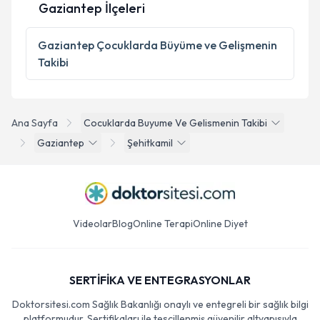
Gaziantep İlçeleri
Metni
'ni okudum ve kişisel verilerimin belirtilen
kapsamda işlenmesini kabul ediyorum.
Gaziantep
Çocuklarda Büyüme ve Gelişmenin
Takibi
Takvim Talebini Gönder
Ana Sayfa
Cocuklarda Buyume Ve Gelismenin Takibi
Gaziantep
Şehitkamil
Videolar
Blog
Online Terapi
Online Diyet
SERTİFİKA VE ENTEGRASYONLAR
Doktorsitesi.com Sağlık Bakanlığı onaylı ve entegreli bir sağlık bilgi
platformudur. Sertifikaları ile tescillenmiş güvenilir altyapısıyla