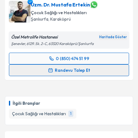
takvim hazırlandığında e-posta ile bilgilendireceğiz.
Uzm. Dr. Mustafa Ertekin
Çocuk Sağlığı ve Hastalıkları
E-posta Adresiniz
Şanlıurfa
, Karaköprü
Özel Metrolife Hastanesi
Haritada Göster
Şenevler, 6129. Sk. 2-C, 63320 Karaköprü/Şanlıurfa
Kişisel verilerimin işlenmesine ilişkin
Aydınlatma
Metni
'ni okudum ve kişisel verilerimin belirtilen
0 (850) 474 51 99
kapsamda işlenmesini kabul ediyorum.
Randevu Takvimi Talebi
Randevu Talep Et
Takvim Talebini Gönder
Uzm. Dr. Mustafa Ertekin
için randevu takvimi talebi
oluşturun. Size bu uzmandan randevu almanız için bir
takvim hazırlandığında e-posta ile bilgilendireceğiz.
İlgili Branşlar
E-posta Adresiniz
Çocuk Sağlığı ve Hastalıkları
1
Kişisel verilerimin işlenmesine ilişkin
Aydınlatma