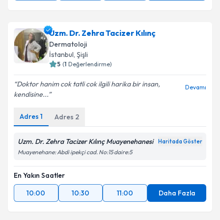
Uzm. Dr. Zehra Tacizer Kılınç
Dermatoloji
İstanbul
,
Şişli
5
(
1
Değerlendirme)
Doktor hanim cok tatli cok ilgili harika bir insan,
Devamı
kendisine...
Adres
1
Adres
2
Uzm. Dr. Zehra Tacizer Kılınç Muayenehanesi
Haritada Göster
Muayenehane: Abdi ipekçi cad. No:15 daire:5
En Yakın Saatler
10:00
10:30
11:00
Daha Fazla