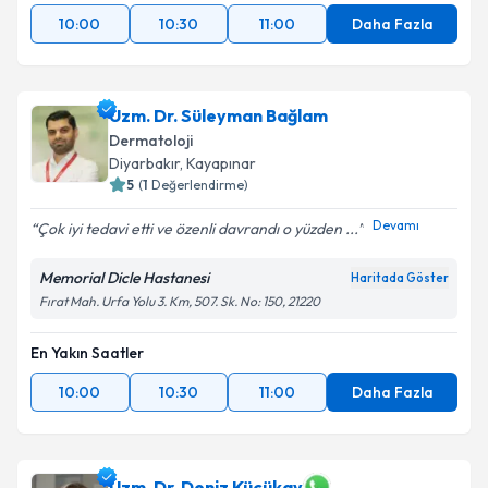
10:00
10:30
11:00
Daha Fazla
Uzm. Dr. Süleyman Bağlam
Dermatoloji
Diyarbakır
,
Kayapınar
5
(
1
Değerlendirme)
Devamı
Çok iyi tedavi etti ve özenli davrandı o yüzden ...
Memorial Dicle Hastanesi
Haritada Göster
Fırat Mah. Urfa Yolu 3. Km, 507. Sk. No: 150, 21220
En Yakın Saatler
10:00
10:30
11:00
Daha Fazla
Uzm. Dr. Deniz Küçükay