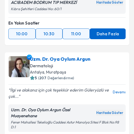
ACIBADEM BODRUM TIP MERKEZİ
Haritada Göster
Kıbrıs Şehitleri Caddesi No: 60/1
En Yakın Saatler
10:00
10:30
11:00
Daha Fazla
Uzm. Dr. Oya Oylum Argun
Dermatoloji
Antalya
,
Muratpaşa
5
(
207
Değerlendirme)
İlgi ve alakanız için çok teşekkür ederim Güleryüzlü ve
Devamı
çok...
Uzm. Dr. Oya Oylum Argun Özel
Haritada Göster
Muayenehane
Fener Mahallesi Tekelioğlu Caddesi Astur Manolya Sitesi F Blok No:98
D:1