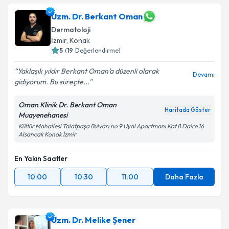
Uzm. Dr. Berkant Oman
Dermatoloji
İzmir
,
Konak
5
(
19
Değerlendirme)
Yaklaşık yıldır Berkant Oman’a düzenli olarak
Devamı
gidiyorum. Bu süreçte...
Oman Klinik Dr. Berkant Oman
Haritada Göster
Muayenehanesi
Kültür Mahallesi Talatpaşa Bulvarı no 9 Uyal Apartmanı Kat 8 Daire 16
Alsancak Konak İzmir
En Yakın Saatler
10:00
10:30
11:00
Daha Fazla
Uzm. Dr. Melike Şener