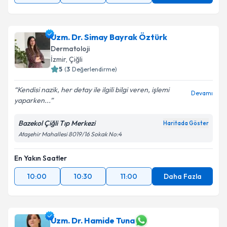
Uzm. Dr. Simay Bayrak Öztürk
Dermatoloji
İzmir
,
Çiğli
5
(
3
Değerlendirme)
Kendisi nazik, her detay ile ilgili bilgi veren, işlemi
Devamı
yaparken...
Bazekol Çiğli Tıp Merkezi
Haritada Göster
Ataşehir Mahallesi 8019/16 Sokak No:4
En Yakın Saatler
10:00
10:30
11:00
Daha Fazla
Uzm. Dr. Hamide Tuna