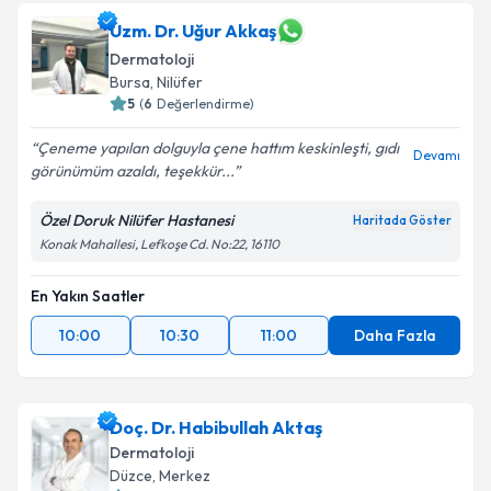
Uzm. Dr. Uğur Akkaş
Dermatoloji
Bursa
,
Nilüfer
5
(
6
Değerlendirme)
Çeneme yapılan dolguyla çene hattım keskinleşti, gıdı
Devamı
görünümüm azaldı, teşekkür...
Özel Doruk Nilüfer Hastanesi
Haritada Göster
Konak Mahallesi, Lefkoşe Cd. No:22, 16110
En Yakın Saatler
10:00
10:30
11:00
Daha Fazla
Doç. Dr. Habibullah Aktaş
Dermatoloji
Düzce
,
Merkez