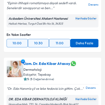
Eşimin iltihaplı romatizmaya dayalı sedefi vardı.
Devamı
Senelerdir savaşıyoruz ve ben...
Acıbadem Üniversitesi Atakent Hastanesi
Haritada Göster
Halkalı Merkez, Turgut Özal Blv No:16, 34303
En Yakın Saatler
10:00
10:30
11:00
Daha Fazla
Uzm. Dr. Eda Kibar Atasoy
Dermatoloji
Eskişehir
,
Tepebaşı
5
(
5
Değerlendirme)
Devamı
Dr. Eda Hanım'a çil ve leke tedavisi icin gittim. Çok...
DR. EDA KİBAR DERMATOLOJİ KLİNİĞİ
Haritada Göster
Hoşnudiye Mah. 770. Sk. Cassaba ModernB-Blok No:402