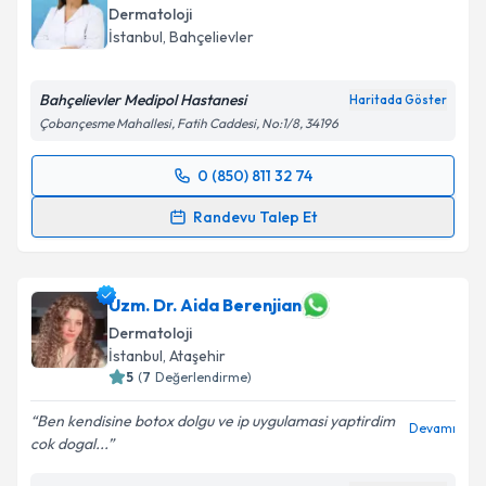
Dermatoloji
İstanbul
,
Bahçelievler
Bahçelievler Medipol Hastanesi
Haritada Göster
Çobançesme Mahallesi, Fatih Caddesi, No:1/8, 34196
0 (850) 811 32 74
Randevu Takvimi Talebi
Randevu Talep Et
Uzm. Dr. Hamide Tuna
için randevu takvimi talebi
oluşturun. Size bu uzmandan randevu almanız için bir
takvim hazırlandığında e-posta ile bilgilendireceğiz.
Uzm. Dr. Aida Berenjian
Dermatoloji
E-posta Adresiniz
İstanbul
,
Ataşehir
5
(
7
Değerlendirme)
Ben kendisine botox dolgu ve ip uygulamasi yaptirdim
Devamı
cok dogal...
Kişisel verilerimin işlenmesine ilişkin
Aydınlatma
Metni
'ni okudum ve kişisel verilerimin belirtilen