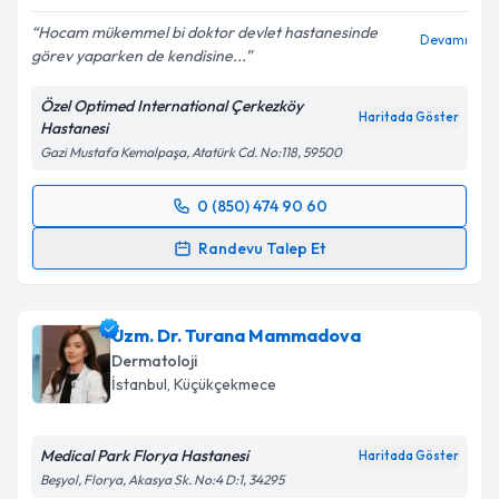
Hocam mükemmel bi doktor devlet hastanesinde
Devamı
görev yaparken de kendisine...
Özel Optimed International Çerkezköy
Haritada Göster
Hastanesi
Gazi Mustafa Kemalpaşa, Atatürk Cd. No:118, 59500
0 (850) 474 90 60
Randevu Takvimi Talebi
Randevu Talep Et
Uzm. Dr. Abdullah Aydın
için randevu takvimi talebi
oluşturun. Size bu uzmandan randevu almanız için bir
Uzm. Dr. Turana Mammadova
takvim hazırlandığında e-posta ile bilgilendireceğiz.
Dermatoloji
E-posta Adresiniz
İstanbul
,
Küçükçekmece
Medical Park Florya Hastanesi
Haritada Göster
Beşyol, Florya, Akasya Sk. No:4 D:1, 34295
Kişisel verilerimin işlenmesine ilişkin
Aydınlatma