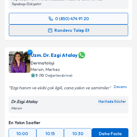
Tepebaşı/Eskişehir
0 (850) 474 91 20
Randevu Takvimi Talebi
Randevu Talep Et
Uzm. Dr. Eda Kibar Atasoy
için randevu takvimi
talebi oluşturun. Size bu uzmandan randevu almanız
için bir takvim hazırlandığında e-posta ile
Uzm. Dr. Ezgi Atalay
bilgilendireceğiz.
Dermatoloji
Mersin
,
Merkez
E-posta Adresiniz
5
(
10
Değerlendirme)
Devamı
Ezgi hanım ve ekibi çok ilgili, cana yakın ve samimiler
Dr.Ezgi Atalay
Haritada Göster
Kişisel verilerimin işlenmesine ilişkin
Aydınlatma
Mersin
Metni
'ni okudum ve kişisel verilerimin belirtilen
kapsamda işlenmesini kabul ediyorum.
En Yakın Saatler
10:00
10:15
Takvim Talebini Gönder
10:30
Daha Fazla