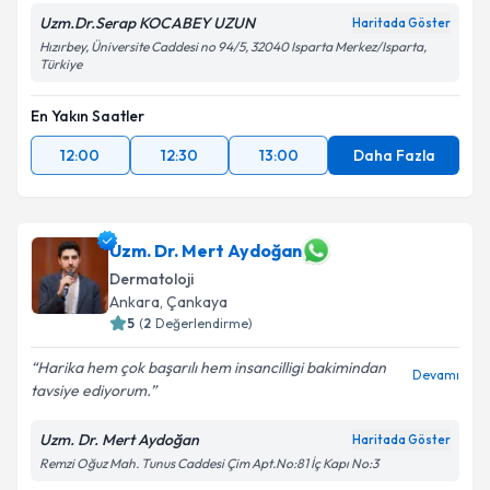
Uzm.Dr.Serap KOCABEY UZUN
Haritada Göster
Hızırbey, Üniversite Caddesi no 94/5, 32040 Isparta Merkez/Isparta,
Türkiye
En Yakın Saatler
12:00
12:30
13:00
Daha Fazla
Uzm. Dr. Mert Aydoğan
Dermatoloji
Ankara
,
Çankaya
5
(
2
Değerlendirme)
Harika hem çok başarılı hem insancilligi bakimindan
Devamı
tavsiye ediyorum.
Uzm. Dr. Mert Aydoğan
Haritada Göster
Remzi Oğuz Mah. Tunus Caddesi Çim Apt.No:81 İç Kapı No:3