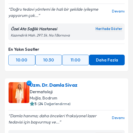
Doğru tedavi yöntemi ile hızlı bir şekilde iyileşme
Devamı
yaşıyorum çok...
Kişisel verilerimin işlenmesine ilişkin
Aydınlatma
Metni
'ni okudum ve kişisel verilerimin belirtilen
Özel Ata Sağlık Hastanesi
Haritada Göster
kapsamda işlenmesini kabul ediyorum.
Kazımdirik Mah. 297. Sk. No:1 Bornova
En Yakın Saatler
Takvim Talebini Gönder
10:00
10:30
11:00
Daha Fazla
Uzm. Dr. Damla Sivaz
Dermatoloji
Muğla
,
Bodrum
5
(
24
Değerlendirme)
Damla hanıma; daha önceleri fraksiyonel lazer
Devamı
tedavisi için başvurmuş ve...