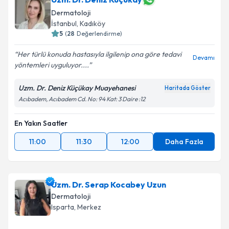
Dermatoloji
İstanbul
,
Kadıköy
5
(
28
Değerlendirme)
Her türlü konuda hastasıyla ilgilenip ona göre tedavi
Devamı
yöntemleri uyguluyor....
Uzm. Dr. Deniz Küçükay Muayehanesi
Haritada Göster
Acıbadem, Acıbadem Cd. No: 94 Kat: 3 Daire :12
En Yakın Saatler
11:00
11:30
12:00
Daha Fazla
Uzm. Dr. Serap Kocabey Uzun
Dermatoloji
Isparta
,
Merkez