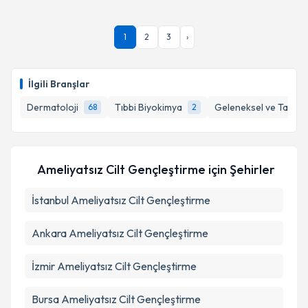
Uzm. Dr. Deniz Öztürk Kara
için randevu takvimi
talebi oluşturun. Size bu uzmandan randevu almanız
için bir takvim hazırlandığında e-posta ile
1
2
3
›
bilgilendireceğiz.
E-posta Adresiniz
İlgili Branşlar
Dermatoloji
Tıbbi Biyokimya
Geleneksel ve Tamaml
68
2
Kişisel verilerimin işlenmesine ilişkin
Aydınlatma
Metni
'ni okudum ve kişisel verilerimin belirtilen
kapsamda işlenmesini kabul ediyorum.
Ameliyatsız Cilt Gençleştirme
için Şehirler
İstanbul
Ameliyatsız Cilt Gençleştirme
Takvim Talebini Gönder
Ankara
Ameliyatsız Cilt Gençleştirme
İzmir
Ameliyatsız Cilt Gençleştirme
Bursa
Ameliyatsız Cilt Gençleştirme