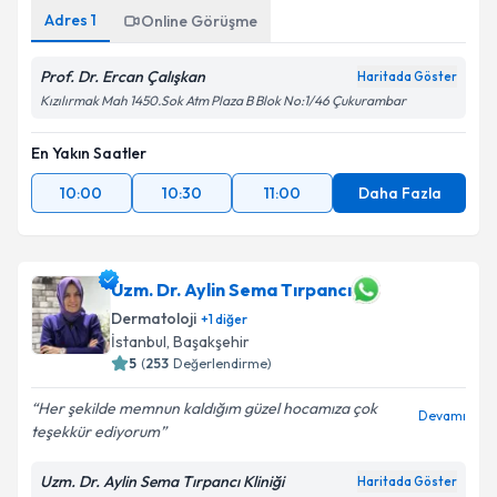
Adres
1
Online Görüşme
Prof. Dr. Ercan Çalışkan
Haritada Göster
Kızılırmak Mah 1450.Sok Atm Plaza B Blok No:1/46 Çukurambar
En Yakın Saatler
10:00
10:30
11:00
Daha Fazla
Uzm. Dr. Aylin Sema Tırpancı
Dermatoloji
+
1
diğer
İstanbul
,
Başakşehir
5
(
253
Değerlendirme)
Her şekilde memnun kaldığım güzel hocamıza çok
Devamı
teşekkür ediyorum
Uzm. Dr. Aylin Sema Tırpancı Kliniği
Haritada Göster