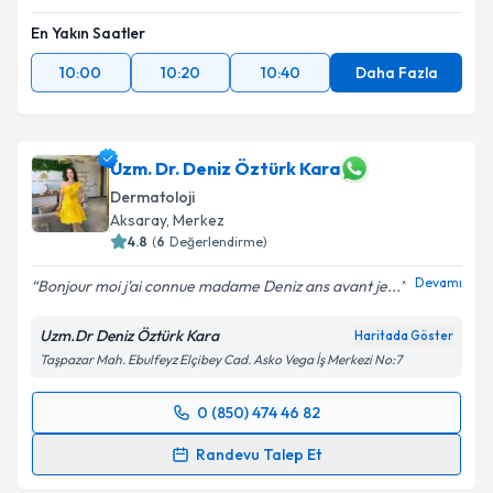
Metni
'ni okudum ve kişisel verilerimin belirtilen
En Yakın Saatler
kapsamda işlenmesini kabul ediyorum.
10:00
10:20
10:40
Daha Fazla
Takvim Talebini Gönder
Uzm. Dr. Deniz Öztürk Kara
Dermatoloji
Aksaray
,
Merkez
4.8
(
6
Değerlendirme)
Devamı
Bonjour moi j'ai connue madame Deniz ans avant je...
Uzm.Dr Deniz Öztürk Kara
Haritada Göster
Taşpazar Mah. Ebulfeyz Elçibey Cad. Asko Vega İş Merkezi No:7
0 (850) 474 46 82
Randevu Takvimi Talebi
Randevu Talep Et