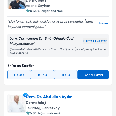
Dermatoloji
Adana
,
Seyhan
5
(
273
Değerlendirme)
Doktorum çok ilgili, açıklayıcı ve profesyoneldi. İşlem
Devamı
boyunca kendimi çok...
Uzm. Dermatolog Dr. Emin Gündüz Özel
Haritada Göster
Muayenehanesi
Çınarlı Mahallesi 61027 Sokak Sunar Nuri Çomu İş ve Alışveriş Merkezi A
Blok K:11 D:68
En Yakın Saatler
10:00
10:30
11:00
Daha Fazla
Uzm. Dr. Abdullah Aydın
Dermatoloji
Tekirdağ
,
Çerkezköy
5
(
2
Değerlendirme)