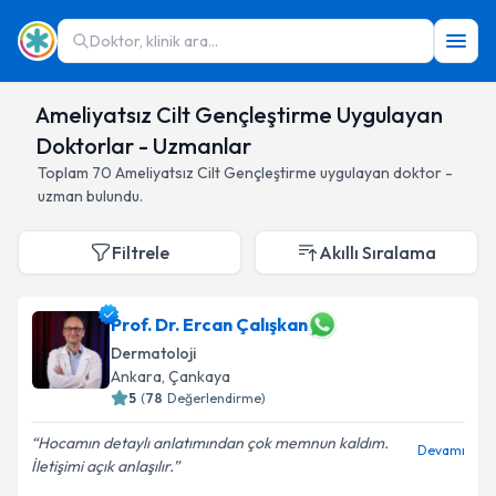
Doktor, klinik ara...
Ameliyatsız Cilt Gençleştirme Uygulayan
Doktorlar - Uzmanlar
Toplam
70
Ameliyatsız Cilt Gençleştirme
uygulayan doktor -
uzman bulundu.
Filtrele
Akıllı Sıralama
Prof. Dr. Ercan Çalışkan
Dermatoloji
Ankara
,
Çankaya
5
(
78
Değerlendirme)
Hocamın detaylı anlatımından çok memnun kaldım.
Devamı
İletişimi açık anlaşılır.