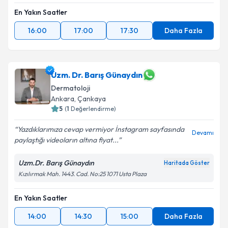
En Yakın Saatler
16:00
17:00
17:30
Daha Fazla
Uzm. Dr. Barış Günaydın
Dermatoloji
Ankara
,
Çankaya
5
(
1
Değerlendirme)
Yazdıklarımıza cevap vermiyor İnstagram sayfasında
Devamı
paylaştığı videoların altına fiyat...
Uzm.Dr. Barış Günaydın
Haritada Göster
Kızılırmak Mah. 1443. Cad. No:25 1071 Usta Plaza
En Yakın Saatler
14:00
14:30
15:00
Daha Fazla