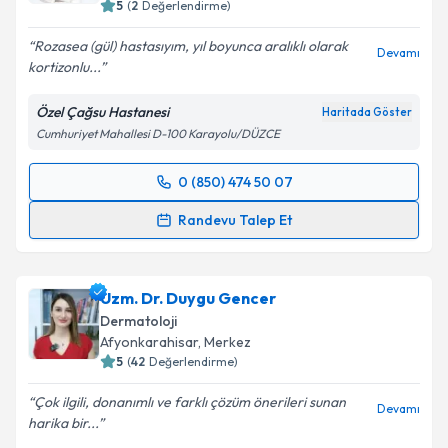
5
(
2
Değerlendirme)
Rozasea (gül) hastasıyım, yıl boyunca aralıklı olarak
Devamı
kortizonlu...
Özel Çağsu Hastanesi
Haritada Göster
Cumhuriyet Mahallesi D-100 Karayolu/DÜZCE
0 (850) 474 50 07
Randevu Takvimi Talebi
Randevu Talep Et
Doç. Dr. Habibullah Aktaş
için randevu takvimi talebi
oluşturun. Size bu uzmandan randevu almanız için bir
Uzm. Dr. Duygu Gencer
takvim hazırlandığında e-posta ile bilgilendireceğiz.
Dermatoloji
E-posta Adresiniz
Afyonkarahisar
,
Merkez
5
(
42
Değerlendirme)
Çok ilgili, donanımlı ve farklı çözüm önerileri sunan
Devamı
harika bir...
Kişisel verilerimin işlenmesine ilişkin
Aydınlatma