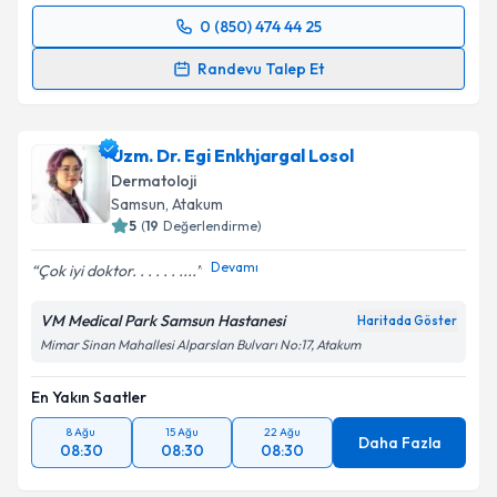
0 (850) 474 44 25
Randevu Takvimi Talebi
Randevu Talep Et
Uzm. Dr. Mert Aydoğan
için randevu takvimi talebi
oluşturun. Size bu uzmandan randevu almanız için bir
Uzm. Dr. Egi Enkhjargal Losol
takvim hazırlandığında e-posta ile bilgilendireceğiz.
Dermatoloji
E-posta Adresiniz
Samsun
,
Atakum
5
(
19
Değerlendirme)
Devamı
Çok iyi doktor. . . . . . ....
Kişisel verilerimin işlenmesine ilişkin
Aydınlatma
VM Medical Park Samsun Hastanesi
Haritada Göster
Metni
'ni okudum ve kişisel verilerimin belirtilen
Mimar Sinan Mahallesi Alparslan Bulvarı No:17, Atakum
kapsamda işlenmesini kabul ediyorum.
En Yakın Saatler
Takvim Talebini Gönder
8 Ağu
15 Ağu
22 Ağu
Daha Fazla
08:30
08:30
08:30