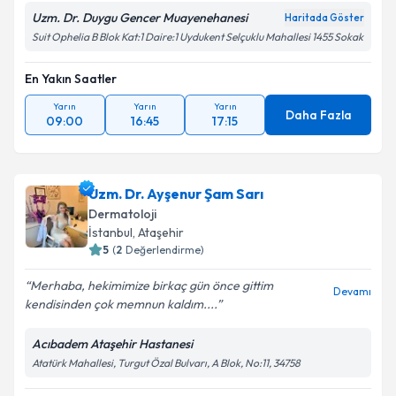
Metni
'ni okudum ve kişisel verilerimin belirtilen
Uzm. Dr. Duygu Gencer Muayenehanesi
Haritada Göster
kapsamda işlenmesini kabul ediyorum.
Suit Ophelia B Blok Kat:1 Daire:1 Uydukent Selçuklu Mahallesi 1455 Sokak
En Yakın Saatler
Takvim Talebini Gönder
Yarın
Yarın
Yarın
Daha Fazla
09:00
16:45
17:15
Uzm. Dr. Ayşenur Şam Sarı
Dermatoloji
İstanbul
,
Ataşehir
5
(
2
Değerlendirme)
Merhaba, hekimimize birkaç gün önce gittim
Devamı
kendisinden çok memnun kaldım....
Acıbadem Ataşehir Hastanesi
Atatürk Mahallesi, Turgut Özal Bulvarı, A Blok, No:11, 34758