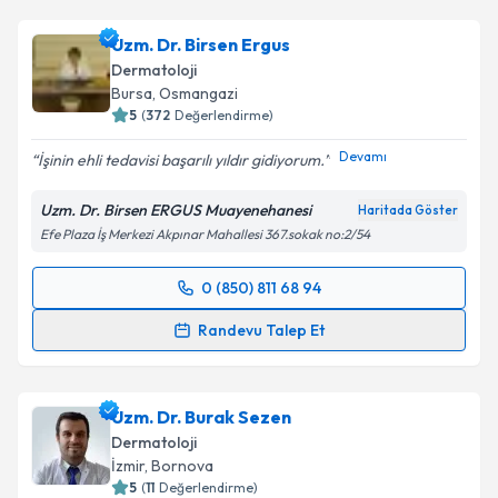
Uzm. Dr. Birsen Ergus
Dermatoloji
Bursa
,
Osmangazi
5
(
372
Değerlendirme)
Devamı
İşinin ehli tedavisi başarılı yıldır gidiyorum.
Uzm. Dr. Birsen ERGUS Muayenehanesi
Haritada Göster
Efe Plaza İş Merkezi Akpınar Mahallesi 367.sokak no:2/54
0 (850) 811 68 94
Randevu Takvimi Talebi
Randevu Talep Et
Uzm. Dr. Birsen Ergus
için randevu takvimi talebi
oluşturun. Size bu uzmandan randevu almanız için bir
Uzm. Dr. Burak Sezen
takvim hazırlandığında e-posta ile bilgilendireceğiz.
Dermatoloji
E-posta Adresiniz
İzmir
,
Bornova
5
(
11
Değerlendirme)