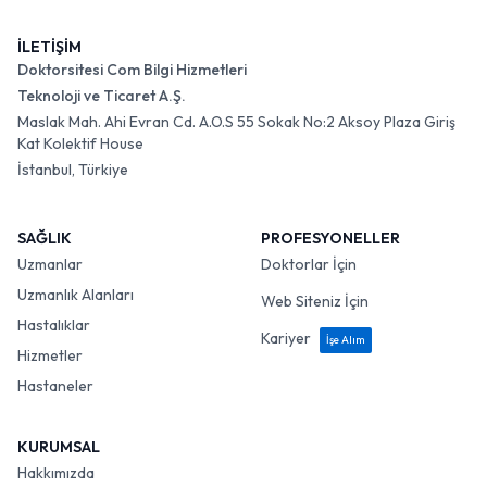
İLETİŞİM
Doktorsitesi Com Bilgi Hizmetleri
Teknoloji ve Ticaret A.Ş.
Maslak Mah. Ahi Evran Cd. A.O.S 55 Sokak No:2 Aksoy Plaza Giriş
Kat Kolektif House
İstanbul, Türkiye
SAĞLIK
PROFESYONELLER
Uzmanlar
Doktorlar İçin
Uzmanlık Alanları
Web Siteniz İçin
Hastalıklar
Kariyer
İşe Alım
Hizmetler
Hastaneler
KURUMSAL
Hakkımızda