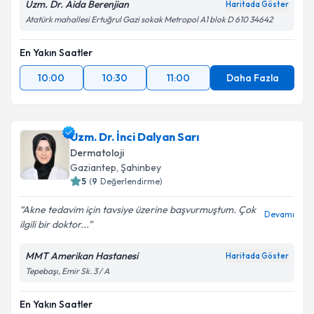
Uzm. Dr. Aida Berenjian
Haritada Göster
kapsamda işlenmesini kabul ediyorum.
Atatürk mahallesi Ertuğrul Gazi sokak Metropol A1 blok D 610 34642
Takvim Talebini Gönder
En Yakın Saatler
10:00
10:30
11:00
Daha Fazla
Uzm. Dr. İnci Dalyan Sarı
Dermatoloji
Gaziantep
,
Şahinbey
5
(
9
Değerlendirme)
Akne tedavim için tavsiye üzerine başvurmuştum. Çok
Devamı
ilgili bir doktor...
MMT Amerikan Hastanesi
Haritada Göster
Tepebaşı, Emir Sk. 3 / A
En Yakın Saatler