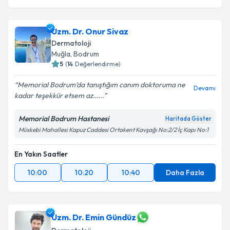
Uzm. Dr. Onur Sivaz
Dermatoloji
Muğla
,
Bodrum
5
(
14
Değerlendirme)
Memorial Bodrum’da tanıştığım canım doktoruma ne
Devamı
kadar teşekkür etsem az…...
Memorial Bodrum Hastanesi
Haritada Göster
Müskebi Mahallesi Kapuz Caddesi Ortakent Kavşağı No:2/2 İç Kapı No:1
En Yakın Saatler
10:00
10:20
10:40
Daha Fazla
Uzm. Dr. Emin Gündüz