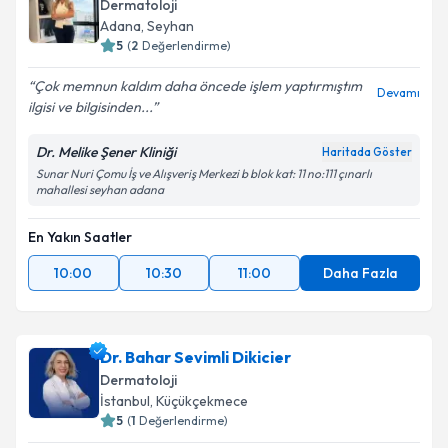
Dermatoloji
Adana
,
Seyhan
5
(
2
Değerlendirme)
Çok memnun kaldım daha öncede işlem yaptırmıştım
Devamı
ilgisi ve bilgisinden...
Dr. Melike Şener Kliniği
Haritada Göster
Sunar Nuri Çomu İş ve Alışveriş Merkezi b blok kat: 11 no:111 çınarlı
mahallesi seyhan adana
En Yakın Saatler
10:00
10:30
11:00
Daha Fazla
Dr. Bahar Sevimli Dikicier
Dermatoloji
İstanbul
,
Küçükçekmece
5
(
1
Değerlendirme)