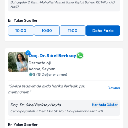
Bahçeşehir 2. Kısım Mahallesi Ahmet Taner Kışlalı Bulvarı KC Vilları A3
No:17
En Yakın Saatler
10:00
10:30
11:00
Daha Fazla
Doç. Dr. Sibel Berksoy
Dermatoloji
Adana
,
Seyhan
5
(
13
Değerlendirme)
Sivilce tedavimde ayda harika ilerledik çok
Devamı
memnunum
Doç. Dr. Sibel Berksoy Hayta
Haritada Göster
Cemalpaşa Mah. Ethem Ekin Sk. No:5 Gökçe Rezidans Kat:2/11
En Yakın Saatler