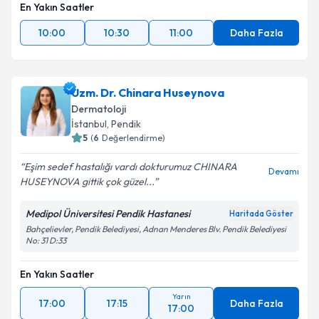
En Yakın Saatler
10:00
10:30
11:00
Daha Fazla
Uzm. Dr. Chinara Huseynova
Dermatoloji
İstanbul
,
Pendik
5
(
6
Değerlendirme)
Eşim sedef hastalığı vardı dokturumuz CHINARA
Devamı
HUSEYNOVA gittik çok güzel...
Medipol Üniversitesi Pendik Hastanesi
Haritada Göster
Bahçelievler, Pendik Belediyesi, Adnan Menderes Blv. Pendik Belediyesi
No: 31 D:33
En Yakın Saatler
Yarın
17:00
17:15
Daha Fazla
17:00