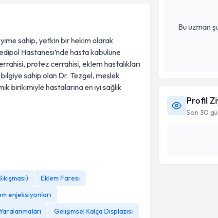
Bu uzman şu
yime sahip, yetkin bir hekim olarak
edipol Hastanesi’nde hasta kabulüne
rahisi, protez cerrahisi, eklem hastalıkları
ilgiye sahip olan Dr. Tezgel, meslek
 birikimiyle hastalarına en iyi sağlık
Profil Z
Son 30 gü
ıkışması)
Eklem Faresi
em enjeksiyonları
Yaralanmaları
Gelişimsel Kalça Displazisi