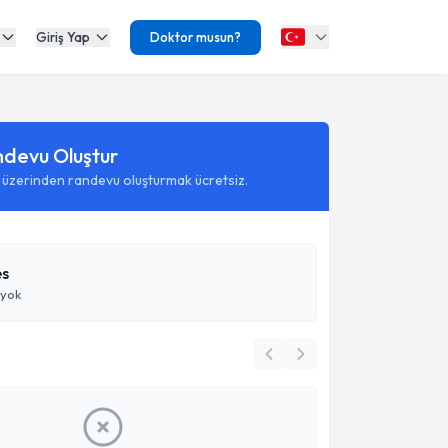
Giriş Yap
Doktor musun?
ndevu Oluştur
 üzerinden randevu oluşturmak ücretsiz.
es
 yok