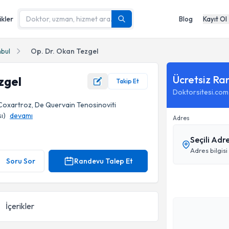
ikler
Blog
Kayıt Ol
nbul
Op. Dr. Okan Tezgel
Ücretsiz Ra
zgel
Takip Et
Doktorsitesi.com
 Coxartroz, De Quervain Tenosinoviti
ı)
devamı
Adres
Seçili Adr
Adres bilgisi
Soru Sor
Randevu Talep Et
İçerikler