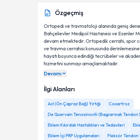
Özgeçmiş
Ortopedi ve travmatoloji alanında geniş dene
Bahçelievler Medipol Hastanesi ve Esenler M
devam etmektedir. Ortopedik cerrahi, spor cer
ve travma cerrahisi konusunda derinlemesine b
hayatı boyunca edindiği tecrübeler ve akademik
hizmetini sunmayı amaçlamaktadır.
Devamı
İlgi Alanları
Acl (Ön Çapraz Bağ) Yırtığı
Coxartroz
De Quervain Tenosinoviti (Başparmak Tendon S
Eklem Kıkırdak Hastalıkları ve Tedavileri
Ekl
Eklem İçi PRP Uygulamaları
Fleksör Tendon 