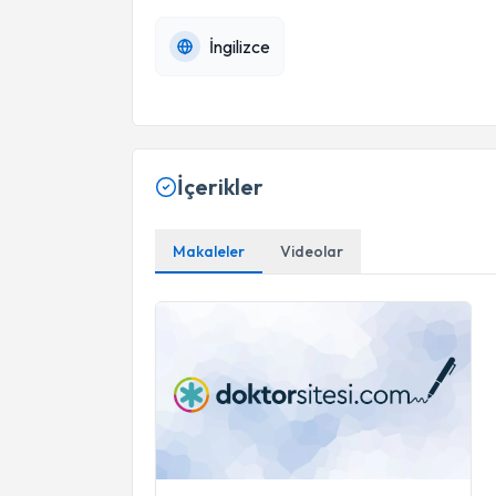
İngilizce
İçerikler
Makaleler
Videolar
Rotator Manşet Nedir?