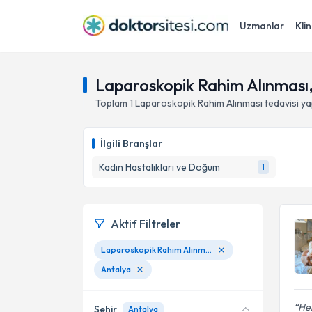
Uzmanlar
Klin
Laparoskopik Rahim Alınması
Toplam
1
Laparoskopik Rahim Alınması
tedavisi y
İlgili Branşlar
Kadın Hastalıkları ve Doğum
1
Aktif Filtreler
Laparoskopik Rahim Alınması
Antalya
Her
Şehir
Antalya