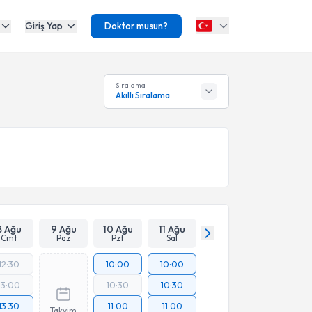
Giriş Yap
Doktor musun?
Sıralama
Akıllı Sıralama
8 Ağu
9 Ağu
10 Ağu
11 Ağu
Cmt
Paz
Pzt
Sal
12:30
10:00
10:00
13:00
10:30
10:30
13:30
11:00
11:00
Takvim