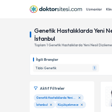
Uzmanlar
Klin
Genetik Hastalıklarda Yeni N
İstanbul
Toplam
1
Genetik Hastalıklarda Yeni Nesil Dizilem
İlgili Branşlar
Tıbbi Genetik
1
Aktif Filtreler
Genetik Hastalıklarda Yeni Nesil Dizileme (NGS) Uygulamaları
İstanbul
Küçükçekmece