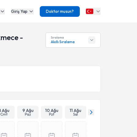
Giriş Yap
Doktor musun?
kmece -
Sıralama
Akıllı Sıralama
8 Ağu
9 Ağu
10 Ağu
11 Ağu
Cmt
Paz
Pzt
Sal