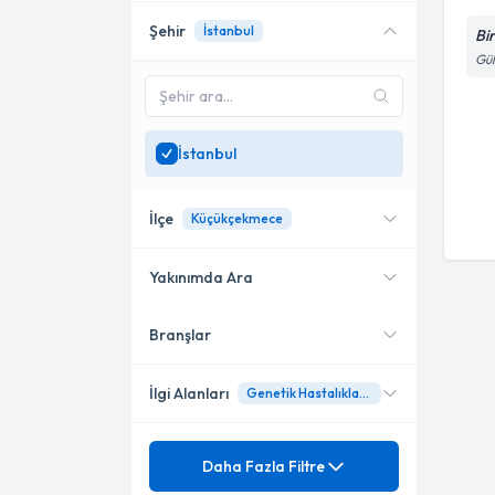
Şehir
İstanbul
Bi
Gül
İstanbul
İlçe
Küçükçekmece
Yakınımda Ara
Branşlar
Konumuma yakın uzmanları
Küçükçekmece
göster
İlgi Alanları
Genetik Hastalıklarda Yeni Nesil Dizileme (NGS) Uygulamaları
Mezuniyet
Tıbbi Genetik
Daha Fazla Filtre