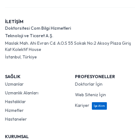
İLETİŞİM
Doktorsitesi Com Bilgi Hizmetleri
Teknoloji ve Ticaret A.Ş.
Maslak Mah. Ahi Evran Cd. A.O.S 55 Sokak No:2 Aksoy Plaza Giriş
Kat Kolektif House
İstanbul, Türkiye
SAĞLIK
PROFESYONELLER
Uzmanlar
Doktorlar İçin
Uzmanlık Alanları
Web Siteniz İçin
Hastalıklar
Kariyer
İşe Alım
Hizmetler
Hastaneler
KURUMSAL