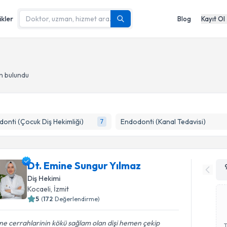
ikler
Blog
Kayıt Ol
n bulundu
onti (Çocuk Diş Hekimliği)
Endodonti (Kanal Tedavisi)
7
Dt. Emine Sungur Yılmaz
Diş Hekimi
Kocaeli
, İzmit
5
(
172
Değerlendirme)
e cerrahlarinin kökü sağlam olan dişi hemen çekip