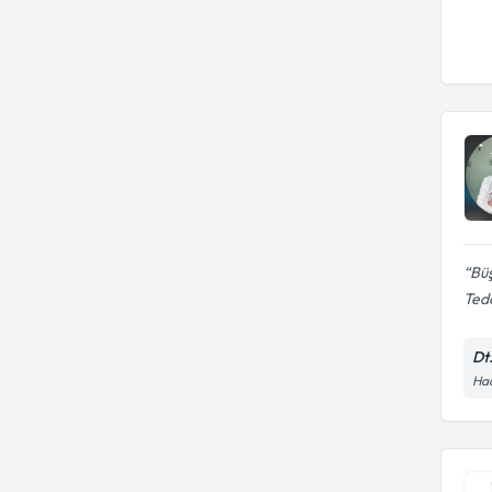
Büş
Teda
Dt
Hac