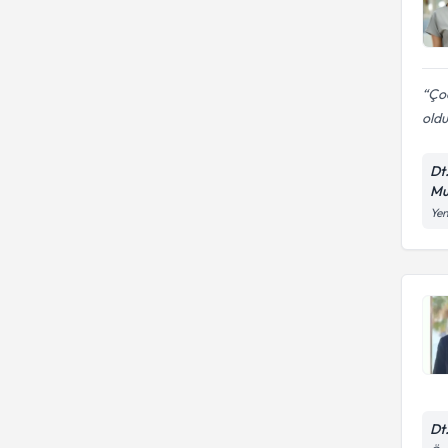
Çoc
oldu
Dt
Mu
Yen
Dt