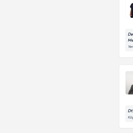
De
Me
Yen
Dt
Köş