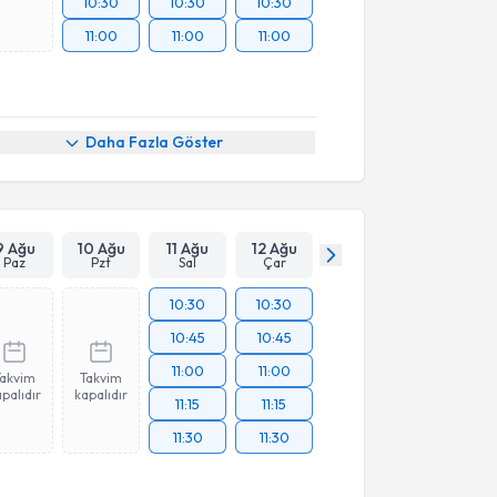
10:30
10:30
10:30
11:00
11:00
11:00
Daha Fazla Göster
9 Ağu
10 Ağu
11 Ağu
12 Ağu
Paz
Pzt
Sal
Çar
10:30
10:30
10:45
10:45
11:00
11:00
Takvim
Takvim
palıdır
kapalıdır
11:15
11:15
11:30
11:30