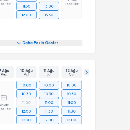
palıdır
kapalıdır
11:30
13:00
12:00
13:30
Daha Fazla Göster
9 Ağu
10 Ağu
11 Ağu
12 Ağu
Paz
Pzt
Sal
Çar
10:00
10:00
10:00
10:30
10:30
10:30
11:00
11:00
11:00
Takvim
palıdır
12:00
11:30
11:30
12:30
12:00
12:00