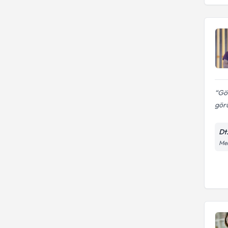
Gö
görü
Dt
Meh