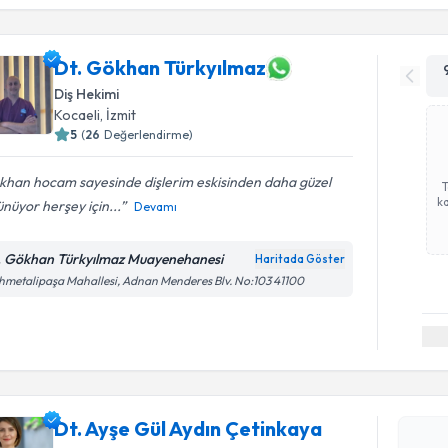
Dt. Gökhan Türkyılmaz
Diş Hekimi
Kocaeli
, İzmit
5
(
26
Değerlendirme)
khan hocam sayesinde dişlerim eskisinden daha güzel
ka
nüyor herşey için...
Devamı
. Gökhan Türkyılmaz Muayenehanesi
Haritada Göster
metalipaşa Mahallesi, Adnan Menderes Blv. No:103 41100
Randevu T
Dt. Ayşe Gül Aydın Çetinkaya
Dt. Ayşe G