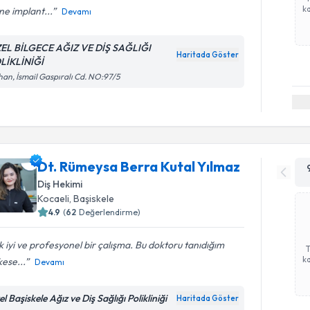
ka
ne implant...
Devamı
EL BİLGECE AĞIZ VE DİŞ SAĞLIĞI
Haritada Göster
LİKLİNİĞİ
an, İsmail Gaspıralı Cd. NO:97/5
Dt. Rümeysa Berra Kutal Yılmaz
Diş Hekimi
Kocaeli
, Başiskele
4.9
(
62
Değerlendirme)
 iyi ve profesyonel bir çalışma. Bu doktoru tanıdığım
ka
ese...
Devamı
l Başiskele Ağız ve Diş Sağlığı Polikliniği
Haritada Göster