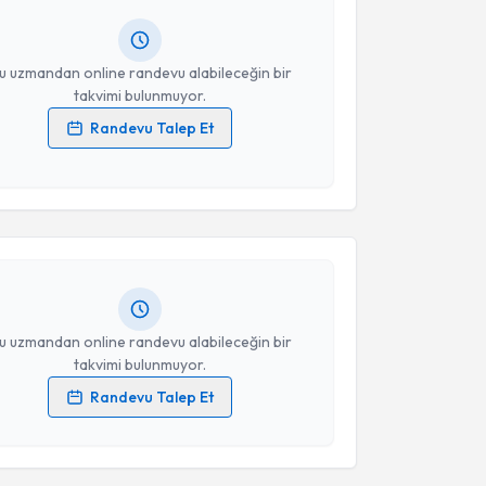
ında e-posta ile bilgilendireceğiz.
resiniz
u uzmandan online randevu alabileceğin bir
takvimi bulunmuyor.
Randevu Talep Et
 verilerimin işlenmesine ilişkin
Aydınlatma Metni
'ni
akvimi Talebi
 ve kişisel verilerimin belirtilen kapsamda
esini kabul ediyorum.
 Yasin Bayram
için randevu takvimi talebi oluşturun.
andan randevu almanız için bir takvim
Takvim Talebini Gönder
ında e-posta ile bilgilendireceğiz.
resiniz
u uzmandan online randevu alabileceğin bir
takvimi bulunmuyor.
Randevu Talep Et
 verilerimin işlenmesine ilişkin
Aydınlatma Metni
'ni
akvimi Talebi
 ve kişisel verilerimin belirtilen kapsamda
esini kabul ediyorum.