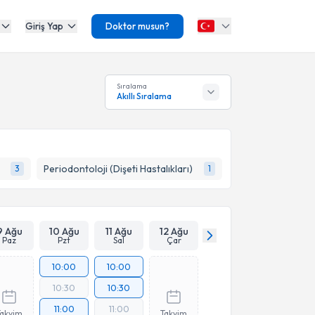
Giriş Yap
Doktor musun?
Sıralama
Akıllı Sıralama
Periodontoloji (Dişeti Hastalıkları)
3
1
9 Ağu
10 Ağu
11 Ağu
12 Ağu
Paz
Pzt
Sal
Çar
10:00
10:00
10:30
10:30
11:00
11:00
Takvim
Takvim