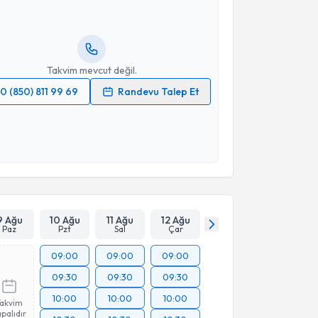
Size bu uzmandan randevu almanız için bir takvim
ında e-posta ile bilgilendireceğiz.
resiniz
Takvim mevcut değil.
0 (850) 811 99 69
Randevu Talep Et
 verilerimin işlenmesine ilişkin
Aydınlatma Metni
'ni
 ve kişisel verilerimin belirtilen kapsamda
esini kabul ediyorum.
Takvim Talebini Gönder
9 Ağu
10 Ağu
11 Ağu
12 Ağu
Paz
Pzt
Sal
Çar
09:00
09:00
09:00
09:30
09:30
09:30
10:00
10:00
10:00
Takvim
palıdır