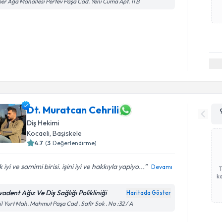
r Ağa Mahallesi Pertev Paşa Cad. Yeni Cuma Apt. 11 B
Dt. Muratcan Cehrili
Diş Hekimi
Kocaeli
, Başiskele
4.7
(
3
Değerlendirme)
 iyi ve samimi birisi. işini iyi ve hakkıyla yapiyo...
Devamı
ka
adent Ağız Ve Diş Sağlığı Polikliniği
Haritada Göster
il Yurt Mah. Mahmut Paşa Cad . Safir Sok . No :32 / A