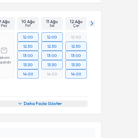
9 Ağu
10 Ağu
11 Ağu
12 Ağu
Paz
Pzt
Sal
Çar
12:00
12:00
12:00
12:30
12:30
12:30
13:00
13:00
13:00
Takvim
palıdır
13:30
13:30
13:30
14:00
14:00
14:00
Daha Fazla Göster
akvimi Talebi
ül Aydın Çetinkaya
için randevu takvimi talebi