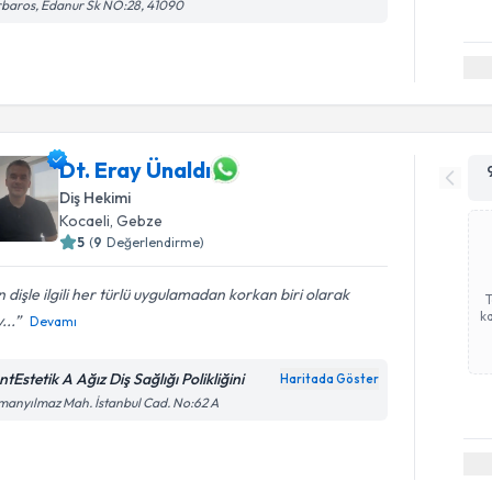
baros, Edanur Sk NO:28, 41090
Dt. Eray Ünaldı
Diş Hekimi
Kocaeli
, Gebze
5
(
9
Değerlendirme)
 dişle ilgili her türlü uygulamadan korkan biri olarak
ka
...
Devamı
tEstetik A Ağız Diş Sağlığı Polikliğini
Haritada Göster
anyılmaz Mah. İstanbul Cad. No:62 A