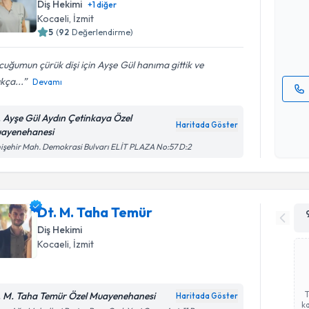
oluşturun. 
Diş Hekimi
+
1
diğer
hazırlandığ
Kocaeli
, İzmit
5
(
92
Değerlendirme)
E-posta Ad
uğumun çürük dişi için Ayşe Gül hanıma gittik ve
kça...
Devamı
Kişisel
. Ayşe Gül Aydın Çetinkaya Özel
okudum
Haritada Göster
ayenehanesi
işlenm
işehir Mah. Demokrasi Bulvarı ELİT PLAZA No:57 D:2
Dt. M. Taha Temür
Diş Hekimi
Kocaeli
, İzmit
. M. Taha Temür Özel Muayenehanesi
Haritada Göster
ka