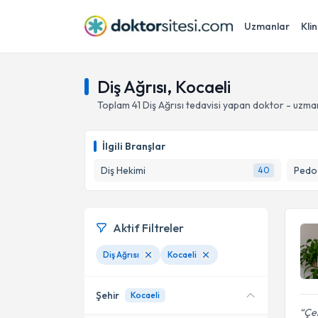
Uzmanlar
Klin
Diş Ağrısı, Kocaeli
Toplam
41
Diş Ağrısı
tedavisi yapan doktor - uzma
İlgili Branşlar
Diş Hekimi
Pedod
40
Aktif Filtreler
Diş Ağrısı
Kocaeli
Şehir
Kocaeli
Çen