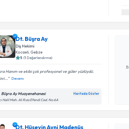
Randevu T
Dt. Büşra 
Dt. Büşra Ay
uzmandan ra
Diş Hekimi
posta ile bi
Kocaeli
, Gebze
5
(
1
Değerlendirme)
E-posta Ad
B
ra Hanım ve ekibi çok profesyonel ve güler yüzlüydü.
vi...
Devamı
Kişisel
okudum
. Büşra Ay Muayenehanesi
Haritada Göster
Randevu T
işlenm
ı Halil Mah. Ali Rıza Efendi Cad. No:6A
Dt. Hüsey
oluşturun. 
Dt. Hüseyin Avni Madenüs