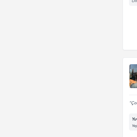
Öme
Çok
Yuv
Yeş