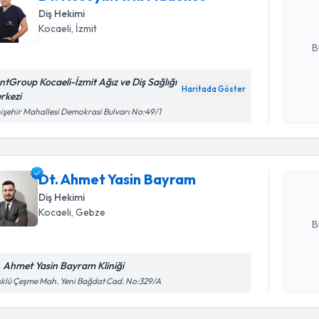
hazırlandığ
Diş Hekimi
Kocaeli
, İzmit
E-posta Ad
B
ntGroup Kocaeli-İzmit Ağız ve Diş Sağlığı
Haritada Göster
rkezi
Kişisel
Randevu T
işehir Mahallesi Demokrasi Bulvarı No:49/1
okudum
işlenm
Dt. Ahmet
Size bu uzm
Dt. Ahmet Yasin Bayram
hazırlandığ
Diş Hekimi
E-posta Ad
Kocaeli
, Gebze
B
. Ahmet Yasin Bayram Kliniği
Kişisel
klü Çeşme Mah. Yeni Bağdat Cad. No:329/A
Randevu T
okudum
işlenm