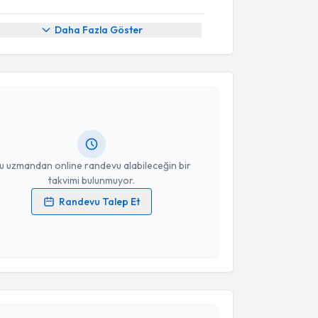
Daha Fazla Göster
akvimi Talebi
Ay
için randevu takvimi talebi oluşturun. Size bu
ndevu almanız için bir takvim hazırlandığında e-
lgilendireceğiz.
resiniz
u uzmandan online randevu alabileceğin bir
takvimi bulunmuyor.
Randevu Talep Et
 verilerimin işlenmesine ilişkin
Aydınlatma Metni
'ni
 ve kişisel verilerimin belirtilen kapsamda
akvimi Talebi
esini kabul ediyorum.
Takvim Talebini Gönder
in Avni Madenüs
için randevu takvimi talebi
Size bu uzmandan randevu almanız için bir takvim