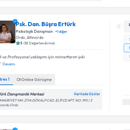
Psk. Dan. Büşra Ertürk
Psikolojik Danışman
+
1
diğer
Ordu
, Altınordu
5
(
12
Değerlendirme)
ili ve Profesyonel yaklaşımı için minnettarım iyiki
Devamı
dres
1
Online Görüşme
türk Danışmanlık Merkezi
Haritada Göster
MHURİYET MH. ZİYA GÖKALP CAD. ELİFCE APT. NO: 190 / 2
ınordu Ordu