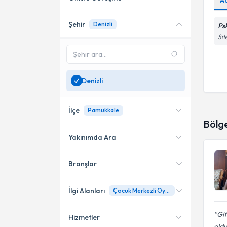
A
Şehir
Denizli
Ps
Online danışmanlık sunan
uzmanları göster
Sit
Sadece
Denizli
bölgesinde
uzman ara
Denizli
İlçe
Pamukkale
Bölg
Yakınımda Ara
Branşlar
Konumuma yakın uzmanları
Pamukkale
göster
İlgi Alanları
Çocuk Merkezli Oyun Danışmanlığı
Git
Hizmetler
Psikolojik Danışman
oldu