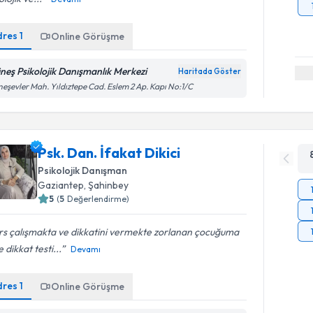
dres
1
Online Görüşme
neş Psikolojik Danışmanlık Merkezi
Haritada Göster
eşevler Mah. Yıldıztepe Cad. Eslem 2 Ap. Kapı No:1/C
Psk. Dan. İfakat Dikici
Psikolojik Danışman
Gaziantep
, Şahinbey
5
(
5
Değerlendirme)
rs çalışmakta ve dikkatini vermekte zorlanan çocuğuma
 dikkat testi...
Devamı
dres
1
Online Görüşme