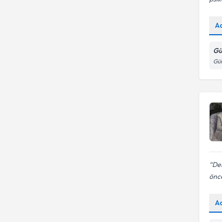
A
Gü
Gün
De
önce
A