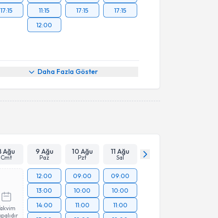
17:15
11:15
17:15
17:15
12:00
Daha Fazla Göster
8 Ağu
9 Ağu
10 Ağu
11 Ağu
Cmt
Paz
Pzt
Sal
12:00
09:00
09:00
13:00
10:00
10:00
14:00
11:00
11:00
Takvim
palıdır