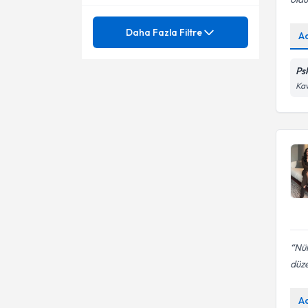
Mezuniyet
ADHD (Dikkat Eksikliği -
Daha Fazla Filtre
A
Hiperaktivite Bozukluğu) Testi
Aile Danışmanlığı
Ünvan
Act Terapisi
Ps
Aile İçi Çatışmalar
Kav
Agte gelişim tarama envanteri
PAMUKKALE ÜNİVERSİTESİ
Aile İçi İletişim Sorunları
Aile Danışmanlığı
Psk. Dan.
Aile İlişkileri
Aile İlişkileri
Alt ıslatma ve Tuvalet eğitimi
Aile Problemleri
Bağlanma Stilleri
Alt Islatma
Beier Cümle Tamamlama Testi
Altına Kaçırma
Nük
Bilinçli Farkındalık
düze
Anne - Baba Eğitimi ve
Danışmanlığı
Bilişsel ve Davranışçı Terapi
Ayrılık Kaygısı
A