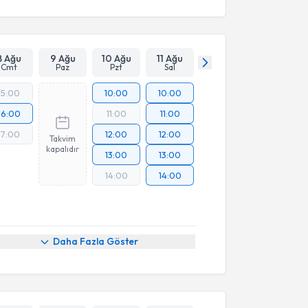
8 Ağu
9 Ağu
10 Ağu
11 Ağu
Cmt
Paz
Pzt
Sal
15:00
10:00
10:00
16:00
11:00
11:00
17:00
12:00
12:00
Takvim
kapalıdır
13:00
13:00
14:00
14:00
Daha Fazla Göster