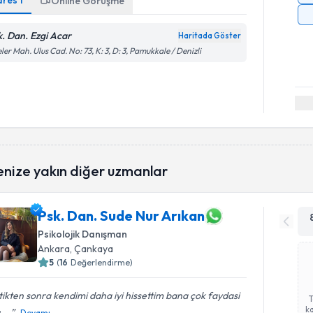
dres
1
Online Görüşme
k. Dan. Ezgi Acar
Haritada Göster
eler Mah. Ulus Cad. No: 73, K: 3, D: 3, Pamukkale / Denizli
enize yakın diğer uzmanlar
Psk. Dan. Sude Nur Arıkan
Psikolojik Danışman
Ankara
, Çankaya
5
(
16
Değerlendirme)
tikten sonra kendimi daha iyi hissettim bana çok faydasi
ka
,...
Devamı