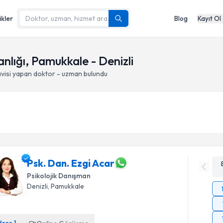
ikler
Blog
Kayıt Ol
lığı, Pamukkale - Denizli
visi yapan doktor - uzman bulundu
Psk. Dan. Ezgi Acar
Psikolojik Danışman
Denizli
, Pamukkale