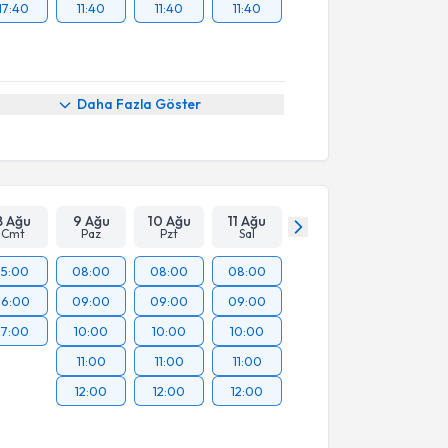
17:40
11:40
11:40
11:40
Daha Fazla Göster
8 Ağu
9 Ağu
10 Ağu
11 Ağu
Cmt
Paz
Pzt
Sal
15:00
08:00
08:00
08:00
16:00
09:00
09:00
09:00
17:00
10:00
10:00
10:00
11:00
11:00
11:00
12:00
12:00
12:00