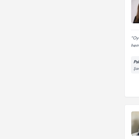
Oyu
hem
Ps
Şan