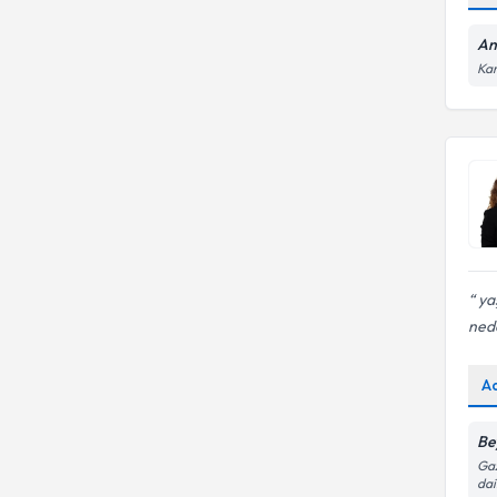
Bağlanma sorunları
An
Kar
yaş
nede
A
Be
Gaz
dai