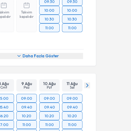
09:30
09:30
10:00
10:00
Takvim
Takvim
palıdır
kapalıdır
10:30
10:30
11:00
11:00
Daha Fazla Göster
8 Ağu
9 Ağu
10 Ağu
11 Ağu
Cmt
Paz
Pzt
Sal
15:00
09:00
09:00
09:00
15:40
09:40
09:40
09:40
16:20
10:20
10:20
10:20
17:00
11:00
11:00
11:00