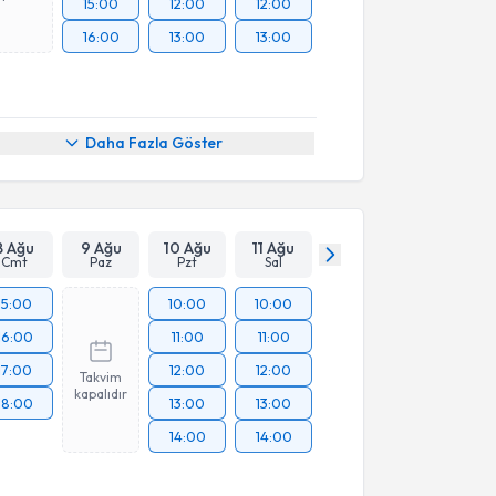
15:00
12:00
12:00
16:00
13:00
13:00
Daha Fazla Göster
8 Ağu
9 Ağu
10 Ağu
11 Ağu
Cmt
Paz
Pzt
Sal
15:00
10:00
10:00
16:00
11:00
11:00
17:00
12:00
12:00
Takvim
kapalıdır
18:00
13:00
13:00
14:00
14:00