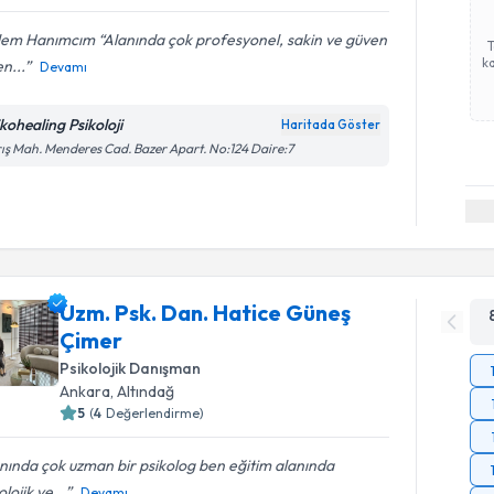
lem Hanımcım “Alanında çok profesyonel, sakin ve güven
ka
n...
Devamı
ikohealing Psikoloji
Haritada Göster
ış Mah. Menderes Cad. Bazer Apart. No:124 Daire:7
Uzm. Psk. Dan. Hatice Güneş
Çimer
Psikolojik Danışman
Ankara
, Altındağ
5
(
4
Değerlendirme)
nında çok uzman bir psikolog ben eğitim alanında
olojik ve...
Devamı