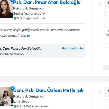
Psk. Dan. Pınar Atan Balcıoğlu
Psikolojik Danışman
Şanlıurfa
, Karaköprü
5
(
2
Değerlendirme)
n terapisi için gittiğimiz ilk randevumuzda, hocamızın
ka
 bize hem...
Devamı
k. Dan. Pınar Atan Balcıoğlu
Haritada Göster
lıurfa / Karaköprü
Uzm. Psk. Dan. Özlem Mutlu Işık
Psikolojik Danışman
İzmir
, Buca
4.8
(
2
Değerlendirme)