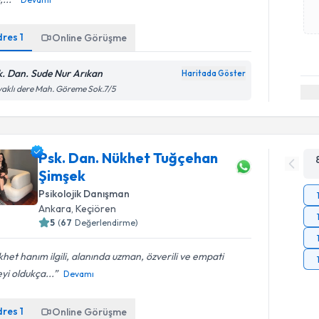
dres
1
Online Görüşme
k. Dan. Sude Nur Arıkan
Haritada Göster
aklı dere Mah. Göreme Sok.7/5
Psk. Dan. Nükhet Tuğçehan
Şimşek
Psikolojik Danışman
Ankara
, Keçiören
5
(
67
Değerlendirme)
het hanım ilgili, alanında uzman, özverili ve empati
yi oldukça...
Devamı
dres
1
Online Görüşme