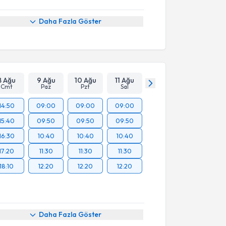
Daha Fazla Göster
8 Ağu
9 Ağu
10 Ağu
11 Ağu
Cmt
Paz
Pzt
Sal
14:50
09:00
09:00
09:00
15:40
09:50
09:50
09:50
16:30
10:40
10:40
10:40
17:20
11:30
11:30
11:30
18:10
12:20
12:20
12:20
Daha Fazla Göster