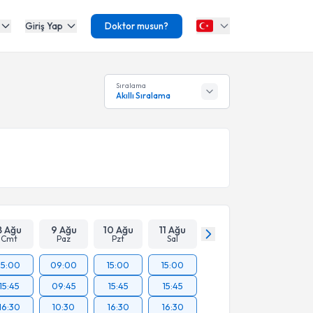
Giriş Yap
Doktor musun?
Sıralama
Akıllı Sıralama
8 Ağu
9 Ağu
10 Ağu
11 Ağu
Cmt
Paz
Pzt
Sal
15:00
09:00
15:00
15:00
15:45
09:45
15:45
15:45
16:30
10:30
16:30
16:30