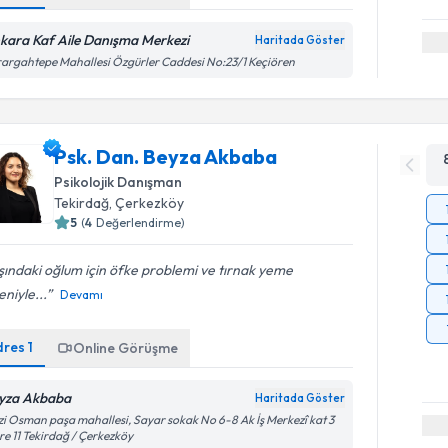
kara Kaf Aile Danışma Merkezi
Haritada Göster
argahtepe Mahallesi Özgürler Caddesi No:23/1 Keçiören
Psk. Dan. Beyza Akbaba
Psikolojik Danışman
Tekirdağ
, Çerkezköy
5
(
4
Değerlendirme)
ındaki oğlum için öfke problemi ve tırnak yeme
niyle...
Devamı
dres
1
Online Görüşme
yza Akbaba
Haritada Göster
i Osman paşa mahallesi, Sayar sokak No 6-8 Ak İş Merkezî kat 3
re 11 Tekirdağ / Çerkezköy