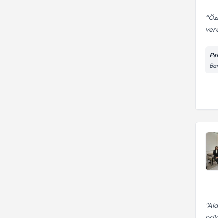
Öz
vere
Ps
Bar
Ala
psik