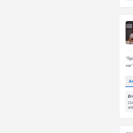
İlg
var
A
Er
CU
Alt