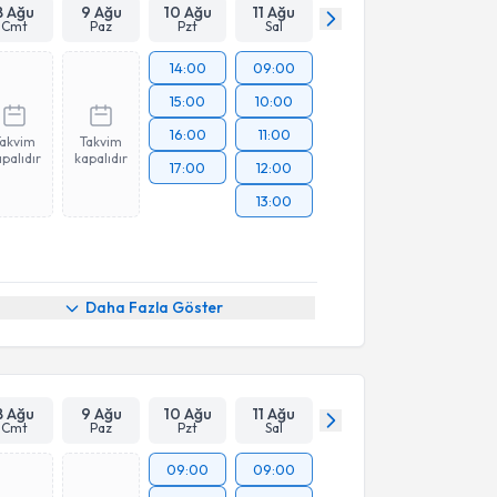
8 Ağu
9 Ağu
10 Ağu
11 Ağu
Cmt
Paz
Pzt
Sal
14:00
09:00
15:00
10:00
16:00
11:00
Takvim
Takvim
palıdır
kapalıdır
17:00
12:00
13:00
Daha Fazla Göster
8 Ağu
9 Ağu
10 Ağu
11 Ağu
Cmt
Paz
Pzt
Sal
09:00
09:00