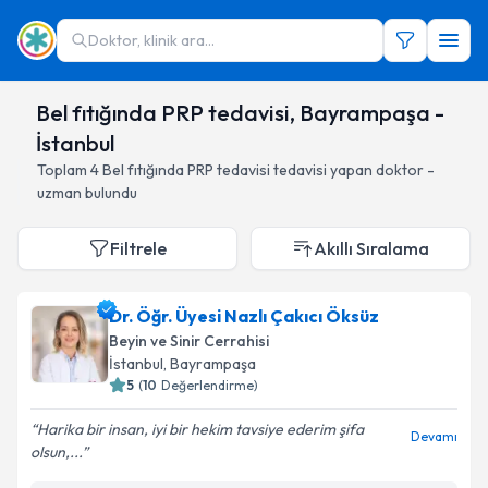
Doktor, klinik ara...
Bel fıtığında PRP tedavisi, Bayrampaşa -
İstanbul
Toplam
4
Bel fıtığında PRP tedavisi
tedavisi yapan doktor -
uzman bulundu
Filtrele
Akıllı Sıralama
Dr. Öğr. Üyesi Nazlı Çakıcı Öksüz
Beyin ve Sinir Cerrahisi
İstanbul
, Bayrampaşa
5
(
10
Değerlendirme)
Harika bir insan, iyi bir hekim tavsiye ederim şifa
Devamı
olsun,...