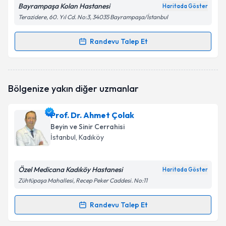
Bayrampaşa Kolan Hastanesi
Haritada Göster
Terazidere, 60. Yıl Cd. No:3, 34035 Bayrampaşa/İstanbul
Randevu Talep Et
Randevu Takvimi Talebi
Dr. Öğr. Üyesi Nazlı Çakıcı Öksüz
için randevu
Bölgenize yakın diğer uzmanlar
takvimi talebi oluşturun. Size bu uzmandan randevu
almanız için bir takvim hazırlandığında e-posta ile
bilgilendireceğiz.
Prof. Dr. Ahmet Çolak
Beyin ve Sinir Cerrahisi
E-posta Adresiniz
İstanbul
, Kadıköy
Özel Medicana Kadıköy Hastanesi
Haritada Göster
Kişisel verilerimin işlenmesine ilişkin
Aydınlatma
Zühtüpaşa Mahallesi, Recep Peker Caddesi. No:11
Metni
'ni okudum ve kişisel verilerimin belirtilen
kapsamda işlenmesini kabul ediyorum.
Randevu Talep Et
Randevu Takvimi Talebi