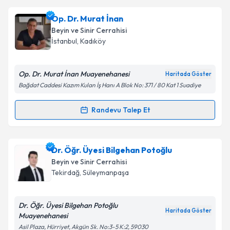
Takvim Talebini Gönder
Prof. Dr. Ahmet Çolak
için randevu takvimi talebi
Op. Dr. Murat İnan
oluşturun. Size bu uzmandan randevu almanız için bir
Beyin ve Sinir Cerrahisi
takvim hazırlandığında e-posta ile bilgilendireceğiz.
İstanbul
, Kadıköy
E-posta Adresiniz
Op. Dr. Murat İnan Muayenehanesi
Haritada Göster
Bağdat Caddesi Kazım Kulan İş Hanı A Blok No: 371 / 80 Kat 1 Suadiye
Kişisel verilerimin işlenmesine ilişkin
Aydınlatma
Randevu Talep Et
Randevu Takvimi Talebi
Metni
'ni okudum ve kişisel verilerimin belirtilen
kapsamda işlenmesini kabul ediyorum.
Op. Dr. Murat İnan
için randevu takvimi talebi
Dr. Öğr. Üyesi Bilgehan Potoğlu
oluşturun. Size bu uzmandan randevu almanız için bir
Takvim Talebini Gönder
Beyin ve Sinir Cerrahisi
takvim hazırlandığında e-posta ile bilgilendireceğiz.
Tekirdağ
, Süleymanpaşa
E-posta Adresiniz
Dr. Öğr. Üyesi Bilgehan Potoğlu
Haritada Göster
Muayenehanesi
Asil Plaza, Hürriyet, Akgün Sk. No:3-5 K:2, 59030