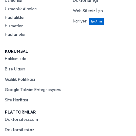
Uzmanlar
Doktorlar İçin
Uzmanlık Alanları
Web Siteniz İçin
Hastalıklar
Kariyer
İşe Alım
Hizmetler
Hastaneler
KURUMSAL
Hakkımızda
Bize Ulaşın
Gizlilik Politikası
Google Takvim Entegrasyonu
Site Haritası
PLATFORMLAR
Doktorsitesi.com
Doktorsitesi.az