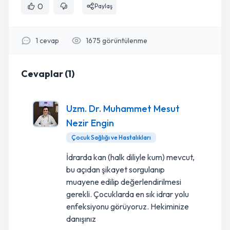
0
Paylaş
1
cevap
1675
görüntülenme
Cevaplar
(
1
)
Uzm. Dr. Muhammet Mesut
Nezir Engin
Çocuk Sağlığı ve Hastalıkları
İdrarda kan (halk diliyle kum) mevcut,
bu açıdan şikayet sorgulanıp
muayene edilip değerlendirilmesi
gerekli. Çocuklarda en sık idrar yolu
enfeksiyonu görüyoruz. Hekiminize
danışınız