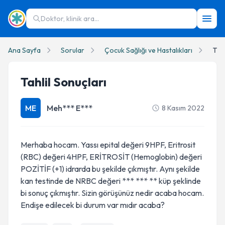
Doktor, klinik ara...
Ana Sayfa
Sorular
Çocuk Sağlığı ve Hastalıkları
Tahl
Tahlil Sonuçları
ME
Meh*** E***
8 Kasım 2022
Merhaba hocam. Yassı epital değeri 9HPF, Eritrosit
(RBC) değeri 4HPF, ERİTROSİT (Hemoglobin) değeri
POZİTİF (+1) idrarda bu şekilde çıkmıştır. Aynı şekilde
kan testinde de NRBC değeri *** *** ** küp şeklinde
bi sonuç çıkmıştır. Sizin görüşünüz nedir acaba hocam.
Endişe edilecek bi durum var mıdır acaba?