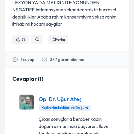
LEZYON YADA MALIGNITE YONUNDEN
NEGATIFE Inflamasyona sekonder reaktif hucresel
degisiklikler Acaba rahim kanserimiyim yoksa rahim
iltihabimi hocam saygilar
0
Paylaş
1
cevap
387
görüntülenme
Cevaplar
(
1
)
Op. Dr. Uğur Ateş
Kadın Hastalıkları ve Doğum
Çıkan sonuçlarla beraber kadın
doğum uzmanınıza başvurun. İlave
testlerin yapılması gerekecek.