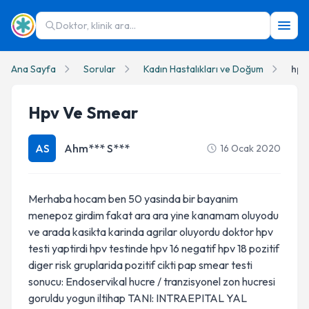
Doktor, klinik ara...
Ana Sayfa
Sorular
Kadın Hastalıkları ve Doğum
hpv
Hpv Ve Smear
AS
Ahm*** S***
16 Ocak 2020
Merhaba hocam ben 50 yasinda bir bayanim
menepoz girdim fakat ara ara yine kanamam oluyodu
ve arada kasikta karinda agrilar oluyordu doktor hpv
testi yaptirdi hpv testinde hpv 16 negatif hpv 18 pozitif
diger risk gruplarida pozitif cikti pap smear testi
sonucu: Endoservikal hucre / tranzisyonel zon hucresi
goruldu yogun iltihap TANI: INTRAEPITAL YAL