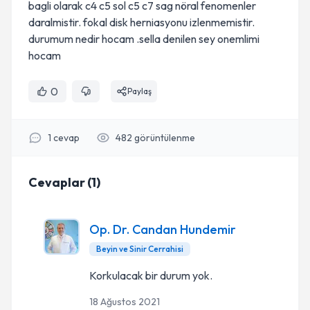
bagli olarak c4 c5 sol c5 c7 sag nöral fenomenler
daralmistir. fokal disk herniasyonu izlenmemistir.
durumum nedir hocam .sella denilen sey onemlimi
hocam
0
Paylaş
1
cevap
482
görüntülenme
Cevaplar
(
1
)
Op. Dr. Candan Hundemir
Beyin ve Sinir Cerrahisi
Korkulacak bir durum yok.
18 Ağustos 2021