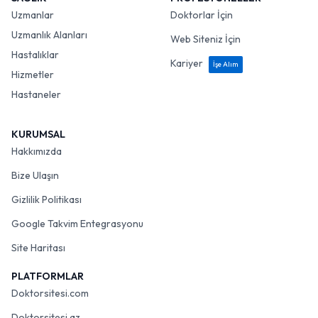
Uzmanlar
Doktorlar İçin
Uzmanlık Alanları
Web Siteniz İçin
Hastalıklar
Kariyer
İşe Alım
Hizmetler
Hastaneler
KURUMSAL
Hakkımızda
Bize Ulaşın
Gizlilik Politikası
Google Takvim Entegrasyonu
Site Haritası
PLATFORMLAR
Doktorsitesi.com
Doktorsitesi.az