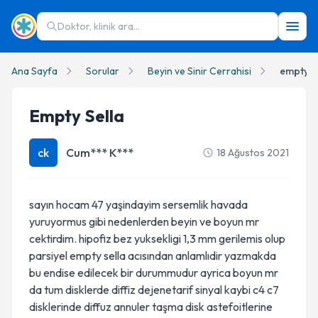
Doktor, klinik ara...
Ana Sayfa
Sorular
Beyin ve Sinir Cerrahisi
empty se
Empty Sella
ck
Cum*** K***
18 Ağustos 2021
sayın hocam 47 yaşindayim sersemlik havada
yuruyormus gibi nedenlerden beyin ve boyun mr
cektirdim. hipofiz bez yuksekligi 1,3 mm gerilemis olup
parsiyel empty sella acısından anlamlıdir yazmakda
bu endise edilecek bir durummudur ayrica boyun mr
da tum disklerde diffiz dejenetarif sinyal kaybi c4 c7
disklerinde diffuz annuler taşma disk astefoitlerine