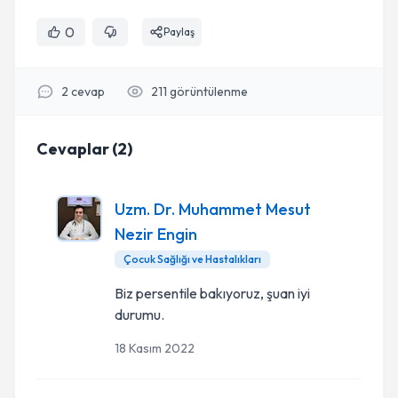
0
Paylaş
2
cevap
211
görüntülenme
Cevaplar
(
2
)
Uzm. Dr. Muhammet Mesut
Nezir Engin
Çocuk Sağlığı ve Hastalıkları
Biz persentile bakıyoruz, şuan iyi
durumu.
18 Kasım 2022