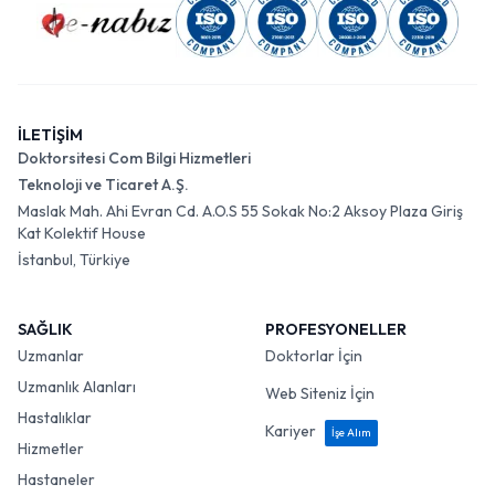
İLETİŞİM
Doktorsitesi Com Bilgi Hizmetleri
Teknoloji ve Ticaret A.Ş.
Maslak Mah. Ahi Evran Cd. A.O.S 55 Sokak No:2 Aksoy Plaza Giriş
Kat Kolektif House
İstanbul, Türkiye
SAĞLIK
PROFESYONELLER
Uzmanlar
Doktorlar İçin
Uzmanlık Alanları
Web Siteniz İçin
Hastalıklar
Kariyer
İşe Alım
Hizmetler
Hastaneler