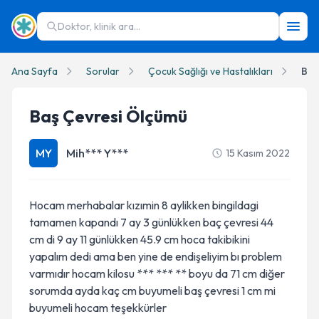
Doktor, klinik ara...
Ana Sayfa
Sorular
Çocuk Sağlığı ve Hastalıkları
Baş
Baş Çevresi Ölçümü
MY
Mih*** Y***
15 Kasım 2022
Hocam merhabalar kızımin 8 aylikken bingildagi
tamamen kapandı 7 ay 3 günlükken baç çevresi 44
cm di 9 ay 11 günlükken 45.9 cm hoca takibikini
yapalım dedi ama ben yine de endişeliyim bı problem
varmıdır hocam kilosu *** *** ** boyu da 71 cm diğer
sorumda ayda kaç cm buyumeli baş çevresi 1 cm mi
buyumeli hocam teşekkürler