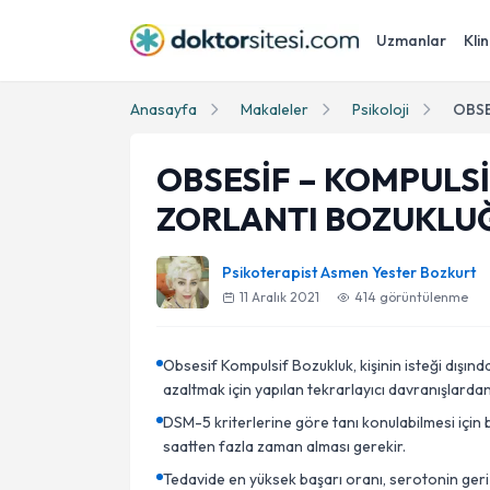
Uzmanlar
Klin
Anasayfa
Makaleler
Psikoloji
OBSESİF – KOMPULSİ
ZORLANTI BOZUKLU
Psikoterapist Asmen Yester Bozkurt
11 Aralık 2021
414
görüntülenme
Obsesif Kompulsif Bozukluk, kişinin isteği dışında
azaltmak için yapılan tekrarlayıcı davranışlarda
DSM-5 kriterlerine göre tanı konulabilmesi için bu 
saatten fazla zaman alması gerekir.
Tedavide en yüksek başarı oranı, serotonin geri alım