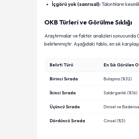
İçgörü yok (sanrısal):
Takıntıların kesinl
OKB Türleri ve Görülme Sıklığı
Araştırmalar ve faktör analizleri sonucunda OK
belirlenmiştir. Aşağıdaki tablo, en sık karşıl
Belirti Türü
En Sık Görülen O
Birinci Sırada
Bulaşma (%32)
İkinci Sırada
Saldırganlık (%16)
Üçüncü Sırada
Dinsel ve Bedense
Dördüncü Sırada
Cinsel (%5)