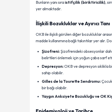
Bunların yanı sıra
istifçilik (biriktiricilik)
, si
yer almaktadır.
İlişkili Bozukluklar ve Ayırıcı Tanı
OKB ile ilişkili görülen diğer bozukluklar aras
madde kullanımına bağlı takıntılar yer alır. Doğr
Şizofreni:
Şizofrenideki obsesyonlar daha
belirtileri önlemek için yoğun çaba sarf e
Depresyon:
OKB ve depresyon sıklıkla bir
sahip olabilir.
Gilles de la Tourette Sendromu:
Çocukl
bir bağı olabilir.
Yaygın Anksiyete Bozukluğu ve OK Kiş
Epidemiyoloji ve Tarihçe