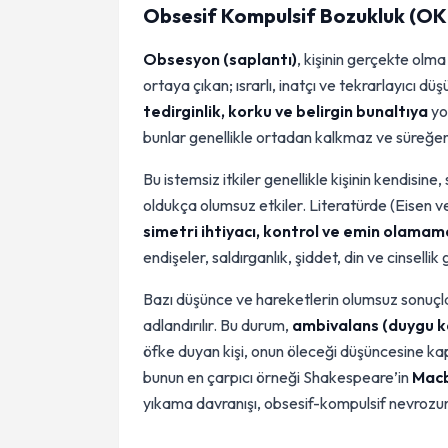
Obsesif Kompulsif Bozukluk (OK
Obsesyon (saplantı)
, kişinin gerçekte olma
ortaya çıkan; ısrarlı, inatçı ve tekrarlayıcı dü
tedirginlik, korku ve belirgin bunaltıya
yol
bunlar genellikle ortadan kalkmaz ve süreğen b
Bu istemsiz itkiler genellikle kişinin kendisine
oldukça olumsuz etkiler. Literatürde (Eisen
simetri ihtiyacı, kontrol ve emin olamam
endişeler, saldırganlık, şiddet, din ve cinselli
Bazı düşünce ve hareketlerin olumsuz sonuçl
adlandırılır. Bu durum,
ambivalans (duygu k
öfke duyan kişi, onun öleceği düşüncesine kap
bunun en çarpıcı örneği Shakespeare’in
Mac
yıkama davranışı, obsesif-kompulsif nevrozun i