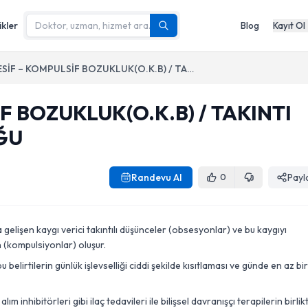
ikler
Blog
Kayıt Ol
OBSESİF – KOMPULSİF BOZUKLUK(O.K.B) / TAKINTI ZORLANTI BOZUKLUĞU
F BOZUKLUK(O.K.B) / TAKINTI
ĞU
Randevu Al
Payl
0
 gelişen kaygı verici takıntılı düşünceler (obsesyonlar) ve bu kaygıyı
n (kompulsiyonlar) oluşur.
belirtilerin günlük işlevselliği ciddi şekilde kısıtlaması ve günde en az bir
 inhibitörleri gibi ilaç tedavileri ile bilişsel davranışçı terapilerin birlik