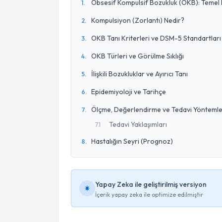
Obsesif Kompulsif Bozukluk (OKB): Temel 
1
.
Kompulsiyon (Zorlantı) Nedir?
2
.
OKB Tanı Kriterleri ve DSM-5 Standartları
3
.
OKB Türleri ve Görülme Sıklığı
4
.
İlişkili Bozukluklar ve Ayırıcı Tanı
5
.
Epidemiyoloji ve Tarihçe
6
.
Ölçme, Değerlendirme ve Tedavi Yöntemle
7
.
Tedavi Yaklaşımları
7
.
1
Hastalığın Seyri (Prognoz)
8
.
Yapay Zeka ile geliştirilmiş versiyon
İçerik yapay zeka ile optimize edilmiştir