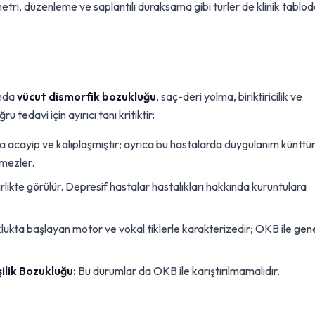
metri, düzenleme ve saplantılı duraksama gibi türler de klinik tablo
ında
vücut dismorfik bozukluğu
, saç-deri yolma, biriktiricilik ve
u tedavi için ayırıcı tanı kritiktir:
 acayip ve kalıplaşmıştır; ayrıca bu hastalarda duygulanım künttü
tmezler.
likte görülür. Depresif hastalar hastalıkları hakkında kuruntulara
ukta başlayan motor ve vokal tiklerle karakterizedir; OKB ile gen
ilik Bozukluğu:
Bu durumlar da OKB ile karıştırılmamalıdır.