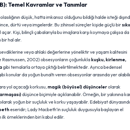
B): Temel Kavramlar ve Tanımlar
 olasılığının düşük, hatta imkansız olduğunu bildiği halde isteği dışın
şünce, dürtü veya imgelerdir. Bu zihinsel süreçler kişide güçlü bir
sıkı
 açar. Kişi, bilinçli çabalarıyla bu imajlara karşı koymaya çalışsa da
ir hal alır.
, sevdiklerine veya ahlaki değerlerine yöneliktir ve yaşam kalitesini
 ve Rasmussen, 2002) obsesyonların çoğunlukla
kuşku, kirlenme,
a
gibi temalarla ortaya çıktığı belirtilmektedir. Ayrıca bedensel
k gibi konular da yoğun bunaltı veren obsesyonlar arasında yer alabili
ara yol açacağı korkusu,
magik (büyüsel) düşünceler
olarak
armaşası)
düşünce biçimiyle açıklanabilir. Örneğin, bir yakınına ka
ılarak yoğun bir suçluluk ve korku yaşayabilir. Edebiyat dünyasınd
beth
eseridir; Lady Macbeth’in suçluluk duygusuyla başlayan el
lk örneklerinden biri kabul edilir.