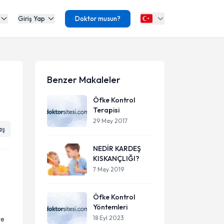
Giriş Yap
Doktor musun?
Benzer Makaleler
Öfke Kontrol
Terapisi
29 May 2017
aş
NEDİR KARDEŞ
KISKANÇLIĞI?
7 May 2019
Öfke Kontrol
Yöntemleri
18 Eyl 2023
te