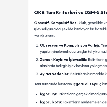
OKB Tanı Kriterleri ve DSM-5 St
Obsesif-Kompulsif Bozukluk
, genellikle 
işlevselliğini ciddi şekilde kısıtlayan bir bozukl
varlığı aranır:
Obsesyon ve Kompulsiyon Varlığı:
Yine
yapılan yinelemeli davranışlar (el yıkama,
Zaman Kaybı ve İşlevsellik:
Belirtilerin
alanlarda belirgin işlev kaybına yol açması
Ayırıcı Nedenler:
Belirtilerin bir madde 
Tanı sürecinde hastanın
içgörü düzeyi
üç kat
İçgörü iyi:
Takıntıların gerçek olmadığının
İçgörü kötü:
Takıntıların muhtemelen ge