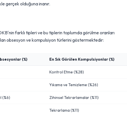
ikle gerçek olduğuna inanır.
B'nin farklı tipleri ve bu tiplerin toplumda görülme oranları
aşılan obsesyon ve kompulsiyon türlerini göstermektedir:
bsesyonlar (%)
En Sık Görülen Kompulsiyonlar (%)
Kontrol Etme (%28)
Yıkama ve Temizleme (%26)
l (%6)
Zihinsel Tekrarlamalar (%11)
Tekrarlama (%11)