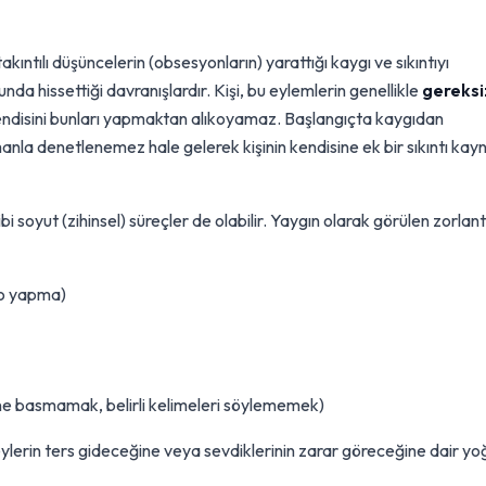
takıntılı düşüncelerin (obsesyonların) yarattığı kaygı ve sıkıntıyı
 hissettiği davranışlardır. Kişi, bu eylemlerin genellikle
gereksi
ndisini bunları yapmaktan alıkoyamaz. Başlangıçta kaygıdan
anla denetlenemez hale gelerek kişinin kendisine ek bir sıkıntı kay
 soyut (zihinsel) süreçler de olabilir. Yaygın olarak görülen zorlant
yo yapma)
ine basmamak, belirli kelimeleri söylememek)
şeylerin ters gideceğine veya sevdiklerinin zarar göreceğine dair y