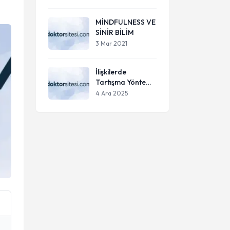
MİNDFULNESS VE
SİNİR BİLİM
3 Mar 2021
İlişkilerde
Tartışma Yöntemi:
Büyütmek Değil
4 Ara 2025
Çözmek